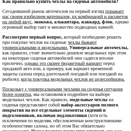
Как правильно купить чехлы на сиденья автомобиля?
Сегодняшний рынок авточехлов на первый взгляд
поражает
нас своим изобилием материалов, их комбинаций и расцветок
на любой вкус
,
экокожа, алькантара, жаккард, флок
, однако
огромный выбор таит и множество подводных камней.
Рассмотрим первый вопрос,
который необходимо решить
при покупке чехлов на сиденья:
чехлы бывают
универсальными и модельными.
Универсальные авточехлы,
как правило, стоят значительно дешевле модельных при этом
на некоторые сиденья автомобилей они садятся вполне
прилично,
однако это скорее бюджетный вариант
перед
продажей авто или, к примеру, как вариант временной
защиты салона перед длительной поездкой или поездкой на
рыбалку,
когда покупка модельных чехлов не целесообразна.
Поскольку с универсальными чехлами на сиденья ситуация
более понятна
, мы остановимся подробнее на выборе
модельных чехлов. Как правило,
модельные чехлы
на
сиденья представляют собой
набор аксессуаров полного
покрытия на все отдельные элементы сидений и
подголовников, включая подлокотники
(хотя есть
исключения по моделям, обусловленные конструктивными
особенностями салона, но об этом Вас обязательно