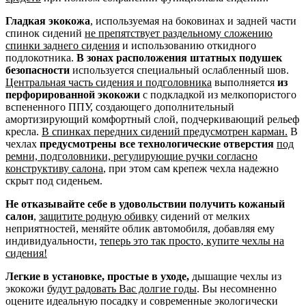
Гладкая экокожа
, используемая на боковинах и задней части
спинок сидений
не препятствует раздельному сложению
спинки заднего сидения
и использованию откидного
подлокотника.
В зонах расположения штатных подушек
безопасности
используется специальный ослабленный шов.
Центральная часть сидения и подголовника
выполняется
из
перфорированной экокожи
с подкладкой из мелкопористого
вспененного ППУ, создающего дополнительный
амортизирующий комфортный слой, подчеркивающий рельеф
кресла.
В спинках передних сидений предусмотрен карман.
В
чехлах
предусмотрены все технологические отверстия
под
ремни, подголовники, регулирующие ручки согласно
конструктиву салона
, при этом сам крепеж чехла надежно
скрыт под сиденьем.
Не отказывайте себе в удовольствии получить кожаный
салон
,
защитите родную обивку
сидений от мелких
неприятностей, меняйте облик автомобиля, добавляя ему
индивидуальности,
теперь это так просто, купите чехлы на
сидения!
Легкие в установке, простые в уходе,
дышащие чехлы из
экокожи
будут радовать Вас долгие годы
. Вы несомненно
оцените идеальную посадку и современные экологически