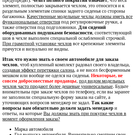
предупредят).
Чехол полного покрытия означает
, что весь
элемент, полностью закрывается чехлом, это относится и к
раздельным элементам спинки заднего сиденья со стороны
багажника.
Качественные модельные чехлы должны иметь все
функциональные отверстия
под регулировочные ручки, а
также отверстия под подголовники.
Для сидений
оборудованных подушками безопасности
, соответствующий
шов в чехле выполнен специальной ослабленной строчкой.
При грамотной установке чехлов
все крепежные элементы
прячутся и визуально не видны.
Итак что нужно знать о своем автомобиле для заказа
чехлов
, чтоб купленный комплект радовал своего владельца,
создавая эффект перетяжки салона
, а не висел бесформенным
мешком или вообще не оделся на сиденья.
Некоторые, не
совсем добросовестные продавцы
,
под видом модельных
чехлов часто продают более дешевые универсальные
. Будьте
внимательны при заказе чехлов по телефону, если вы заранее
не заполнили специальную форму заказа на сайте, а
уточняющих вопросов менеджер не задал.
Так какие
вопросы вам обязательно должен задать менеджер
и
ответы, на которые
Вы должны знать при покупке чехлов в
момент оформления заказа?
Марка автомобиля
Год выпуска автомобиля. Внимательно смотрим свои