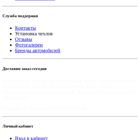
Служба поддержки
Контакты
Установка чехлов
Отзывы
Фотогалереи
Бренды автомобилей
Доставим заказ сегодня
Доставим по Москве автомобильные чехлы и авто аксессуары
в день заказа, или на следующий день после заказа,
собственной курьерской службой. Приятных Вам покупок на
Mir-moto.ru!
Copyright © "Мир-мото" 2008-2022 год.
Личный кабинет
Вход в кабинет