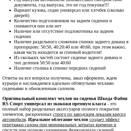
документы, год выпуска, это не год покупки!!!
Вариант кузова, седан универсал или хэтчбек (сколько
дверей)
Количество подголовников на заднем сидении и
снимаются они или нет
Наличие или отсутствие подлокотника на заднем
сидении
Наличие раздельного сложения спинки заднего дивана в
пропорциях: 50:50, 40:20:40 или 40:60, при этом важно,
какая часть находится за спинкой водителя!
Из скольких частей состоит сиденье заднего дивана и
тип деления 50:50 или 40:60
Наличие столика в спинке передних сидений
Ответы на все вопросы получены, заказ оформлен, ждем
курьера и наслаждаемся идеально обтянутыми чехлами
сиденьями и обновленным салоном.
Оригинальный комплект чехлов на сиденья Шкода Фабия
RS Спорт универсал из экокожи премиум класса
- это
полный набор раздельных аксессуаров полного покрытия
элементов, раскроенных
строго по заводским лекалам кресел
автомобиля
.
Идеальное облегание чехлов
создает эффект
перетяжки салона при минимальных затратах времени и
средств
при полном сохранении функционала сидений.