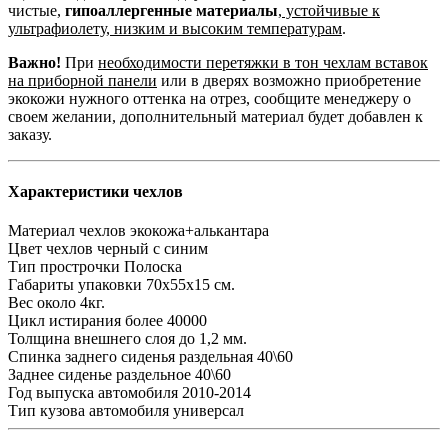
чистые,
гипоаллергенные материалы
,
устойчивые к
ультрафиолету, низким и высоким температурам
.
Важно!
При
необходимости перетяжки в тон чехлам вставок
на приборной панели
или в дверях возможно приобретение
экокожи нужного оттенка на отрез, сообщите менеджеру о
своем желании, дополнительный материал будет добавлен к
заказу.
Характеристики чехлов
Материал чехлов
экокожа+алькантара
Цвет чехлов
черный с синим
Тип прострочки
Полоска
Габариты упаковки
70х55х15 см.
Вес
около 4кг.
Цикл истирания
более 40000
Толщина внешнего слоя
до 1,2 мм.
Спинка заднего сиденья
раздельная 40\60
Заднее сиденье
раздельное 40\60
Год выпуска автомобиля
2010-2014
Тип кузова автомобиля
универсал