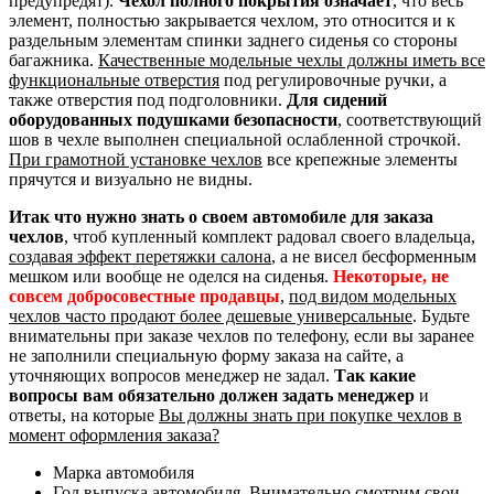
предупредят).
Чехол полного покрытия означает
, что весь
элемент, полностью закрывается чехлом, это относится и к
раздельным элементам спинки заднего сиденья со стороны
багажника.
Качественные модельные чехлы должны иметь все
функциональные отверстия
под регулировочные ручки, а
также отверстия под подголовники.
Для сидений
оборудованных подушками безопасности
, соответствующий
шов в чехле выполнен специальной ослабленной строчкой.
При грамотной установке чехлов
все крепежные элементы
прячутся и визуально не видны.
Итак что нужно знать о своем автомобиле для заказа
чехлов
, чтоб купленный комплект радовал своего владельца,
создавая эффект перетяжки салона
, а не висел бесформенным
мешком или вообще не оделся на сиденья.
Некоторые, не
совсем добросовестные продавцы
,
под видом модельных
чехлов часто продают более дешевые универсальные
. Будьте
внимательны при заказе чехлов по телефону, если вы заранее
не заполнили специальную форму заказа на сайте, а
уточняющих вопросов менеджер не задал.
Так какие
вопросы вам обязательно должен задать менеджер
и
ответы, на которые
Вы должны знать при покупке чехлов в
момент оформления заказа?
Марка автомобиля
Год выпуска автомобиля. Внимательно смотрим свои