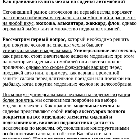
Как правильно купить чехлы на сиденья автомобиля?
Сегодняшний рынок авточехлов на первый взгляд
поражает
нас своим изобилием материалов, их комбинаций и расцветок
на любой вкус
,
экокожа, алькантара, жаккард, флок
, однако
огромный выбор таит и множество подводных камней.
Рассмотрим первый вопрос,
который необходимо решить
при покупке чехлов на сиденья:
чехлы бывают
универсальными и модельными.
Универсальные авточехлы,
как правило, стоят значительно дешевле модельных при этом
на некоторые сиденья автомобилей они садятся вполне
прилично,
однако это скорее бюджетный вариант
перед
продажей авто или, к примеру, как вариант временной
защиты салона перед длительной поездкой или поездкой на
рыбалку,
когда покупка модельных чехлов не целесообразна.
Поскольку с универсальными чехлами на сиденья ситуация
более понятна
, мы остановимся подробнее на выборе
модельных чехлов. Как правило,
модельные чехлы
на
сиденья представляют собой
набор аксессуаров полного
покрытия на все отдельные элементы сидений и
подголовников, включая подлокотники
(хотя есть
исключения по моделям, обусловленные конструктивными
особенностями салона, но об этом Вас обязательно