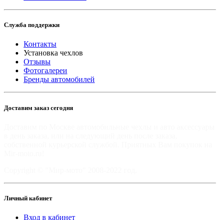
Служба поддержки
Контакты
Установка чехлов
Отзывы
Фотогалереи
Бренды автомобилей
Доставим заказ сегодня
Доставим по Москве автомобильные чехлы и авто аксессуары
в день заказа, или на следующий день после заказа,
собственной курьерской службой. Приятных Вам покупок на
Mir-moto.ru!
Copyright © "Мир-мото" 2008-2022 год.
Личный кабинет
Вход в кабинет