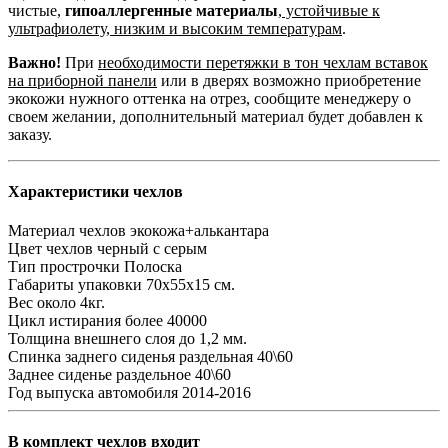
чистые,
гипоаллергенные материалы
,
устойчивые к
ультрафиолету, низким и высоким температурам
.
Важно!
При
необходимости перетяжки в тон чехлам вставок
на приборной панели
или в дверях возможно приобретение
экокожи нужного оттенка на отрез, сообщите менеджеру о
своем желании, дополнительный материал будет добавлен к
заказу.
Характеристики чехлов
Материал чехлов
экокожа+алькантара
Цвет чехлов
черный с серым
Тип прострочки
Полоска
Габариты упаковки
70х55х15 см.
Вес
около 4кг.
Цикл истирания
более 40000
Толщина внешнего слоя
до 1,2 мм.
Спинка заднего сиденья
раздельная 40\60
Заднее сиденье
раздельное 40\60
Год выпуска автомобиля
2014-2016
В комплект чехлов входит