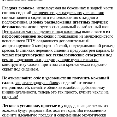
Гладкая экокожа
, используемая на боковинах и задней части
спинок сидений
не препятствует раздельному сложению
спинки заднего сидения
и использованию откидного
подлокотника.
В зонах расположения штатных подушек
безопасности
используется специальный ослабленный шов.
Центральная часть сидения и подголовника
выполняется
из
перфорированной экокожи
с подкладкой из мелкопористого
вспененного ППУ, создающего дополнительный
амортизирующий комфортный слой, подчеркивающий рельеф
кресла.
В спинках передних сидений предусмотрен карман.
В
чехлах
предусмотрены все технологические отверстия
под
ремни, подголовники, регулирующие ручки согласно
конструктиву салона
, при этом сам крепеж чехла надежно
скрыт под сиденьем.
Не отказывайте себе в удовольствии получить кожаный
салон
,
защитите родную обивку
сидений от мелких
неприятностей, меняйте облик автомобиля, добавляя ему
индивидуальности,
теперь это так просто, купите чехлы на
сидения!
Легкие в установке, простые в уходе,
дышащие чехлы из
экокожи
будут радовать Вас долгие годы
. Вы несомненно
оцените идеальную посадку и современные экологически