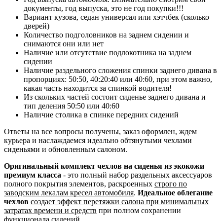
документы, год выпуска, это не год покупки!!!
Вариант кузова, седан универсал или хэтчбек (сколько
дверей)
Количество подголовников на заднем сидении и
снимаются они или нет
Наличие или отсутствие подлокотника на заднем
сидении
Наличие раздельного сложения спинки заднего дивана в
пропорциях: 50:50, 40:20:40 или 40:60, при этом важно,
какая часть находится за спинкой водителя!
Из скольких частей состоит сиденье заднего дивана и
тип деления 50:50 или 40:60
Наличие столика в спинке передних сидений
Ответы на все вопросы получены, заказ оформлен, ждем
курьера и наслаждаемся идеально обтянутыми чехлами
сиденьями и обновленным салоном.
Оригинальный комплект чехлов на сиденья из экокожи
премиум класса
- это полный набор раздельных аксессуаров
полного покрытия элементов, раскроенных
строго по
заводским лекалам кресел автомобиля
.
Идеальное облегание
чехлов
создает эффект перетяжки салона при минимальных
затратах времени и средств
при полном сохранении
функционала сидений.