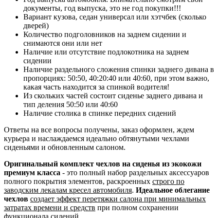
документы, год выпуска, это не год покупки!!!
Вариант кузова, седан универсал или хэтчбек (сколько
дверей)
Количество подголовников на заднем сидении и
снимаются они или нет
Наличие или отсутствие подлокотника на заднем
сидении
Наличие раздельного сложения спинки заднего дивана в
пропорциях: 50:50, 40:20:40 или 40:60, при этом важно,
какая часть находится за спинкой водителя!
Из скольких частей состоит сиденье заднего дивана и
тип деления 50:50 или 40:60
Наличие столика в спинке передних сидений
Ответы на все вопросы получены, заказ оформлен, ждем
курьера и наслаждаемся идеально обтянутыми чехлами
сиденьями и обновленным салоном.
Оригинальный комплект чехлов на сиденья из экокожи
премиум класса
- это полный набор раздельных аксессуаров
полного покрытия элементов, раскроенных
строго по
заводским лекалам кресел автомобиля
.
Идеальное облегание
чехлов
создает эффект перетяжки салона при минимальных
затратах времени и средств
при полном сохранении
функционала сидений.