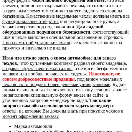
предупредят).
Чехол полного покрытия означает
, что весь
элемент, полностью закрывается чехлом, это относится и к
раздельным элементам спинки заднего сиденья со стороны
багажника.
Качественные модельные чехлы должны иметь все
функциональные отверстия
под регулировочные ручки, а
также отверстия под подголовники.
Для сидений
оборудованных подушками безопасности
, соответствующий
шов в чехле выполнен специальной ослабленной строчкой.
При грамотной установке чехлов
все крепежные элементы
прячутся и визуально не видны.
Итак что нужно знать о своем автомобиле для заказа
чехлов
, чтоб купленный комплект радовал своего владельца,
создавая эффект перетяжки салона
, а не висел бесформенным
мешком или вообще не оделся на сиденья.
Некоторые, не
совсем добросовестные продавцы
,
под видом модельных
чехлов часто продают более дешевые универсальные
. Будьте
внимательны при заказе чехлов по телефону, если вы заранее
не заполнили специальную форму заказа на сайте, а
уточняющих вопросов менеджер не задал.
Так какие
вопросы вам обязательно должен задать менеджер
и
ответы, на которые
Вы должны знать при покупке чехлов в
момент оформления заказа?
Марка автомобиля
Год выпуска автомобиля. Внимательно смотрим свои