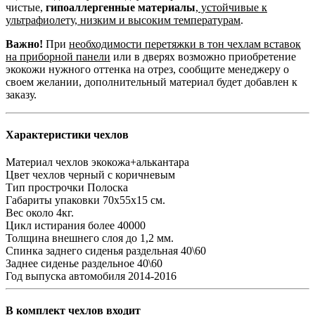
чистые,
гипоаллергенные материалы
,
устойчивые к
ультрафиолету, низким и высоким температурам
.
Важно!
При
необходимости перетяжки в тон чехлам вставок
на приборной панели
или в дверях возможно приобретение
экокожи нужного оттенка на отрез, сообщите менеджеру о
своем желании, дополнительный материал будет добавлен к
заказу.
Характеристики чехлов
Материал чехлов
экокожа+алькантара
Цвет чехлов
черный с коричневым
Тип прострочки
Полоска
Габариты упаковки
70х55х15 см.
Вес
около 4кг.
Цикл истирания
более 40000
Толщина внешнего слоя
до 1,2 мм.
Спинка заднего сиденья
раздельная 40\60
Заднее сиденье
раздельное 40\60
Год выпуска автомобиля
2014-2016
В комплект чехлов входит