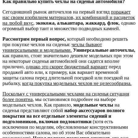
Как правильно купить чехлы на сиденья автомобиля?
Сегодняшний рынок авточехлов на первый взгляд
поражает
нас своим изобилием материалов, их комбинаций и расцветок
на любой вкус
,
экокожа, алькантара, жаккард, флок
, однако
огромный выбор таит и множество подводных камней.
Рассмотрим первый вопрос,
который необходимо решить
при покупке чехлов на сиденья:
чехлы бывают
универсальными и модельными.
Универсальные авточехлы,
как правило, стоят значительно дешевле модельных при этом
на некоторые сиденья автомобилей они садятся вполне
прилично,
однако это скорее бюджетный вариант
перед
продажей авто или, к примеру, как вариант временной
защиты салона перед длительной поездкой или поездкой на
рыбалку,
когда покупка модельных чехлов не целесообразна.
Поскольку с универсальными чехлами на сиденья ситуация
более понятна
, мы остановимся подробнее на выборе
модельных чехлов. Как правило,
модельные чехлы
на
сиденья представляют собой
набор аксессуаров полного
покрытия на все отдельные элементы сидений и
подголовников, включая подлокотники
(хотя есть
исключения по моделям, обусловленные конструктивными
особенностями салона, но об этом Вас обязательно