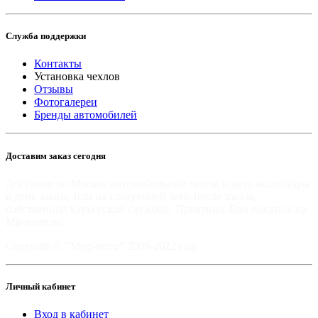
Служба поддержки
Контакты
Установка чехлов
Отзывы
Фотогалереи
Бренды автомобилей
Доставим заказ сегодня
Доставим по Москве автомобильные чехлы и авто аксессуары
в день заказа, или на следующий день после заказа,
собственной курьерской службой. Приятных Вам покупок на
Mir-moto.ru!
Copyright © "Мир-мото" 2008-2022 год.
Личный кабинет
Вход в кабинет