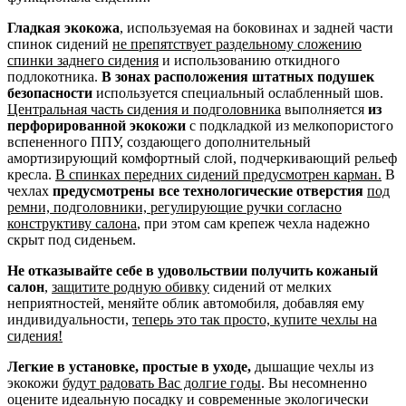
Гладкая экокожа
, используемая на боковинах и задней части
спинок сидений
не препятствует раздельному сложению
спинки заднего сидения
и использованию откидного
подлокотника.
В зонах расположения штатных подушек
безопасности
используется специальный ослабленный шов.
Центральная часть сидения и подголовника
выполняется
из
перфорированной экокожи
с подкладкой из мелкопористого
вспененного ППУ, создающего дополнительный
амортизирующий комфортный слой, подчеркивающий рельеф
кресла.
В спинках передних сидений предусмотрен карман.
В
чехлах
предусмотрены все технологические отверстия
под
ремни, подголовники, регулирующие ручки согласно
конструктиву салона
, при этом сам крепеж чехла надежно
скрыт под сиденьем.
Не отказывайте себе в удовольствии получить кожаный
салон
,
защитите родную обивку
сидений от мелких
неприятностей, меняйте облик автомобиля, добавляя ему
индивидуальности,
теперь это так просто, купите чехлы на
сидения!
Легкие в установке, простые в уходе,
дышащие чехлы из
экокожи
будут радовать Вас долгие годы
. Вы несомненно
оцените идеальную посадку и современные экологически