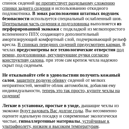
спинок сидений
не препятствует раздельному сложению
спинки заднего сидения
и использованию откидного
подлокотника.
В зонах расположения штатных подушек
безопасности
используется специальный ослабленный шов.
Центральная часть сидения и подголовника
выполняется
из
перфорированной экокожи
с подкладкой из мелкопористого
вспененного ППУ, создающего дополнительный
амортизирующий комфортный слой, подчеркивающий рельеф
кресла.
В спинках передних сидений предусмотрен карман.
В
чехлах
предусмотрены все технологические отверстия
под
ремни, подголовники, регулирующие ручки согласно
конструктиву салона
, при этом сам крепеж чехла надежно
скрыт под сиденьем.
Не отказывайте себе в удовольствии получить кожаный
салон
,
защитите родную обивку
сидений от мелких
неприятностей, меняйте облик автомобиля, добавляя ему
индивидуальности,
теперь это так просто, купите чехлы на
сидения!
Легкие в установке, простые в уходе,
дышащие чехлы из
экокожи
будут радовать Вас долгие годы
. Вы несомненно
оцените идеальную посадку и современные экологически
чистые,
гипоаллергенные материалы
,
устойчивые к
ультрафиолету, низким и высоким температурам
.