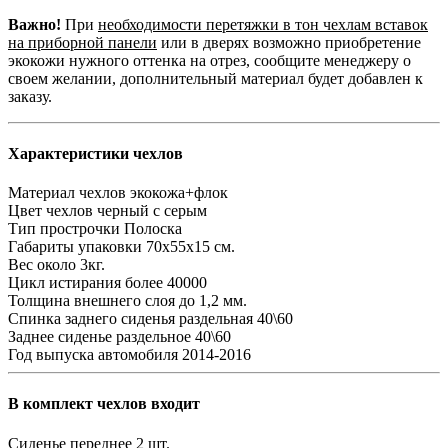
Важно!
При
необходимости перетяжки в тон чехлам вставок
на приборной панели
или в дверях возможно приобретение
экокожи нужного оттенка на отрез, сообщите менеджеру о
своем желании, дополнительный материал будет добавлен к
заказу.
Характеристики чехлов
Материал чехлов
экокожа+флок
Цвет чехлов
черный с серым
Тип прострочки
Полоска
Габариты упаковки
70х55х15 см.
Вес
около 3кг.
Цикл истирания
более 40000
Толщина внешнего слоя
до 1,2 мм.
Спинка заднего сиденья
раздельная 40\60
Заднее сиденье
раздельное 40\60
Год выпуска автомобиля
2014-2016
В комплект чехлов входит
Сиденье переднее
2 шт.