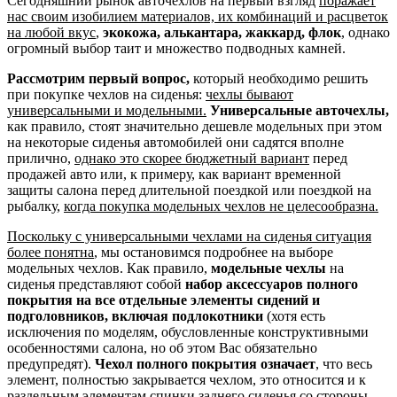
Сегодняшний рынок авточехлов на первый взгляд
поражает
нас своим изобилием материалов, их комбинаций и расцветок
на любой вкус
,
экокожа, алькантара, жаккард, флок
, однако
огромный выбор таит и множество подводных камней.
Рассмотрим первый вопрос,
который необходимо решить
при покупке чехлов на сиденья:
чехлы бывают
универсальными и модельными.
Универсальные авточехлы,
как правило, стоят значительно дешевле модельных при этом
на некоторые сиденья автомобилей они садятся вполне
прилично,
однако это скорее бюджетный вариант
перед
продажей авто или, к примеру, как вариант временной
защиты салона перед длительной поездкой или поездкой на
рыбалку,
когда покупка модельных чехлов не целесообразна.
Поскольку с универсальными чехлами на сиденья ситуация
более понятна
, мы остановимся подробнее на выборе
модельных чехлов. Как правило,
модельные чехлы
на
сиденья представляют собой
набор аксессуаров полного
покрытия на все отдельные элементы сидений и
подголовников, включая подлокотники
(хотя есть
исключения по моделям, обусловленные конструктивными
особенностями салона, но об этом Вас обязательно
предупредят).
Чехол полного покрытия означает
, что весь
элемент, полностью закрывается чехлом, это относится и к
раздельным элементам спинки заднего сиденья со стороны