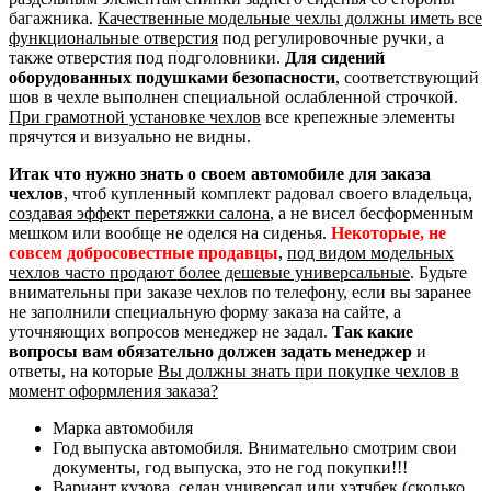
багажника.
Качественные модельные чехлы должны иметь все
функциональные отверстия
под регулировочные ручки, а
также отверстия под подголовники.
Для сидений
оборудованных подушками безопасности
, соответствующий
шов в чехле выполнен специальной ослабленной строчкой.
При грамотной установке чехлов
все крепежные элементы
прячутся и визуально не видны.
Итак что нужно знать о своем автомобиле для заказа
чехлов
, чтоб купленный комплект радовал своего владельца,
создавая эффект перетяжки салона
, а не висел бесформенным
мешком или вообще не оделся на сиденья.
Некоторые, не
совсем добросовестные продавцы
,
под видом модельных
чехлов часто продают более дешевые универсальные
. Будьте
внимательны при заказе чехлов по телефону, если вы заранее
не заполнили специальную форму заказа на сайте, а
уточняющих вопросов менеджер не задал.
Так какие
вопросы вам обязательно должен задать менеджер
и
ответы, на которые
Вы должны знать при покупке чехлов в
момент оформления заказа?
Марка автомобиля
Год выпуска автомобиля. Внимательно смотрим свои
документы, год выпуска, это не год покупки!!!
Вариант кузова, седан универсал или хэтчбек (сколько