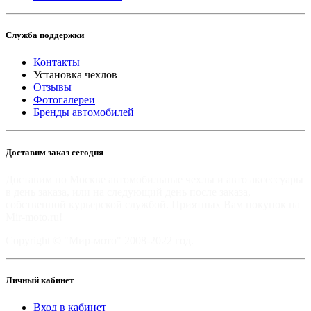
Служба поддержки
Контакты
Установка чехлов
Отзывы
Фотогалереи
Бренды автомобилей
Доставим заказ сегодня
Доставим по Москве автомобильные чехлы и авто аксессуары
в день заказа, или на следующий день после заказа,
собственной курьерской службой. Приятных Вам покупок на
Mir-moto.ru!
Copyright © "Мир-мото" 2008-2022 год.
Личный кабинет
Вход в кабинет