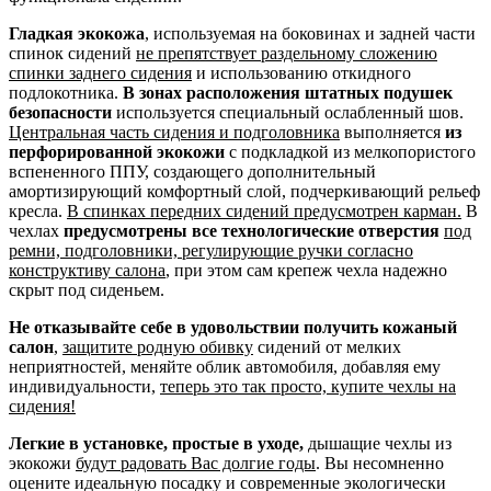
Гладкая экокожа
, используемая на боковинах и задней части
спинок сидений
не препятствует раздельному сложению
спинки заднего сидения
и использованию откидного
подлокотника.
В зонах расположения штатных подушек
безопасности
используется специальный ослабленный шов.
Центральная часть сидения и подголовника
выполняется
из
перфорированной экокожи
с подкладкой из мелкопористого
вспененного ППУ, создающего дополнительный
амортизирующий комфортный слой, подчеркивающий рельеф
кресла.
В спинках передних сидений предусмотрен карман.
В
чехлах
предусмотрены все технологические отверстия
под
ремни, подголовники, регулирующие ручки согласно
конструктиву салона
, при этом сам крепеж чехла надежно
скрыт под сиденьем.
Не отказывайте себе в удовольствии получить кожаный
салон
,
защитите родную обивку
сидений от мелких
неприятностей, меняйте облик автомобиля, добавляя ему
индивидуальности,
теперь это так просто, купите чехлы на
сидения!
Легкие в установке, простые в уходе,
дышащие чехлы из
экокожи
будут радовать Вас долгие годы
. Вы несомненно
оцените идеальную посадку и современные экологически