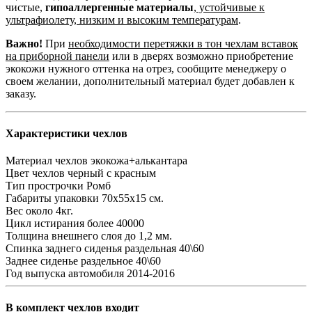
чистые,
гипоаллергенные материалы
,
устойчивые к
ультрафиолету, низким и высоким температурам
.
Важно!
При
необходимости перетяжки в тон чехлам вставок
на приборной панели
или в дверях возможно приобретение
экокожи нужного оттенка на отрез, сообщите менеджеру о
своем желании, дополнительный материал будет добавлен к
заказу.
Характеристики чехлов
Материал чехлов
экокожа+алькантара
Цвет чехлов
черный с красным
Тип прострочки
Ромб
Габариты упаковки
70х55х15 см.
Вес
около 4кг.
Цикл истирания
более 40000
Толщина внешнего слоя
до 1,2 мм.
Спинка заднего сиденья
раздельная 40\60
Заднее сиденье
раздельное 40\60
Год выпуска автомобиля
2014-2016
В комплект чехлов входит