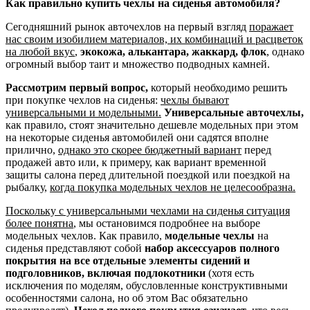
Как правильно купить чехлы на сиденья автомобиля?
Сегодняшний рынок авточехлов на первый взгляд
поражает
нас своим изобилием материалов, их комбинаций и расцветок
на любой вкус
,
экокожа, алькантара, жаккард, флок
, однако
огромный выбор таит и множество подводных камней.
Рассмотрим первый вопрос,
который необходимо решить
при покупке чехлов на сиденья:
чехлы бывают
универсальными и модельными.
Универсальные авточехлы,
как правило, стоят значительно дешевле модельных при этом
на некоторые сиденья автомобилей они садятся вполне
прилично,
однако это скорее бюджетный вариант
перед
продажей авто или, к примеру, как вариант временной
защиты салона перед длительной поездкой или поездкой на
рыбалку,
когда покупка модельных чехлов не целесообразна.
Поскольку с универсальными чехлами на сиденья ситуация
более понятна
, мы остановимся подробнее на выборе
модельных чехлов. Как правило,
модельные чехлы
на
сиденья представляют собой
набор аксессуаров полного
покрытия на все отдельные элементы сидений и
подголовников, включая подлокотники
(хотя есть
исключения по моделям, обусловленные конструктивными
особенностями салона, но об этом Вас обязательно