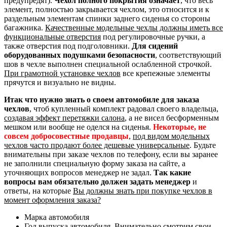
предупредят).
Чехол полного покрытия означает
, что весь
элемент, полностью закрывается чехлом, это относится и к
раздельным элементам спинки заднего сиденья со стороны
багажника.
Качественные модельные чехлы должны иметь все
функциональные отверстия
под регулировочные ручки, а
также отверстия под подголовники.
Для сидений
оборудованных подушками безопасности
, соответствующий
шов в чехле выполнен специальной ослабленной строчкой.
При грамотной установке чехлов
все крепежные элементы
прячутся и визуально не видны.
Итак что нужно знать о своем автомобиле для заказа
чехлов
, чтоб купленный комплект радовал своего владельца,
создавая эффект перетяжки салона
, а не висел бесформенным
мешком или вообще не оделся на сиденья.
Некоторые, не
совсем добросовестные продавцы
,
под видом модельных
чехлов часто продают более дешевые универсальные
. Будьте
внимательны при заказе чехлов по телефону, если вы заранее
не заполнили специальную форму заказа на сайте, а
уточняющих вопросов менеджер не задал.
Так какие
вопросы вам обязательно должен задать менеджер
и
ответы, на которые
Вы должны знать при покупке чехлов в
момент оформления заказа?
Марка автомобиля
Год выпуска автомобиля. Внимательно смотрим свои