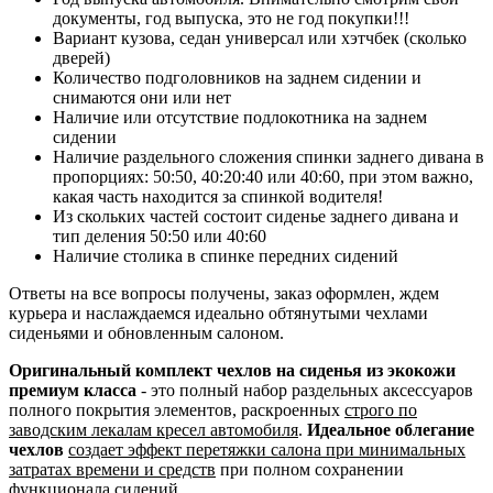
документы, год выпуска, это не год покупки!!!
Вариант кузова, седан универсал или хэтчбек (сколько
дверей)
Количество подголовников на заднем сидении и
снимаются они или нет
Наличие или отсутствие подлокотника на заднем
сидении
Наличие раздельного сложения спинки заднего дивана в
пропорциях: 50:50, 40:20:40 или 40:60, при этом важно,
какая часть находится за спинкой водителя!
Из скольких частей состоит сиденье заднего дивана и
тип деления 50:50 или 40:60
Наличие столика в спинке передних сидений
Ответы на все вопросы получены, заказ оформлен, ждем
курьера и наслаждаемся идеально обтянутыми чехлами
сиденьями и обновленным салоном.
Оригинальный комплект чехлов на сиденья из экокожи
премиум класса
- это полный набор раздельных аксессуаров
полного покрытия элементов, раскроенных
строго по
заводским лекалам кресел автомобиля
.
Идеальное облегание
чехлов
создает эффект перетяжки салона при минимальных
затратах времени и средств
при полном сохранении
функционала сидений.