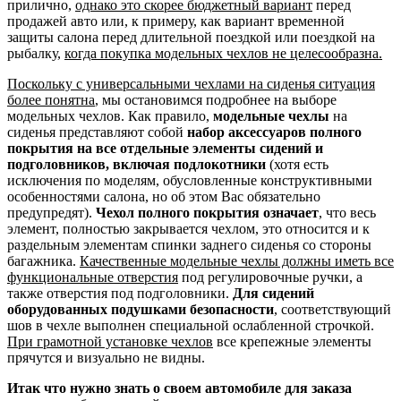
прилично,
однако это скорее бюджетный вариант
перед
продажей авто или, к примеру, как вариант временной
защиты салона перед длительной поездкой или поездкой на
рыбалку,
когда покупка модельных чехлов не целесообразна.
Поскольку с универсальными чехлами на сиденья ситуация
более понятна
, мы остановимся подробнее на выборе
модельных чехлов. Как правило,
модельные чехлы
на
сиденья представляют собой
набор аксессуаров полного
покрытия на все отдельные элементы сидений и
подголовников, включая подлокотники
(хотя есть
исключения по моделям, обусловленные конструктивными
особенностями салона, но об этом Вас обязательно
предупредят).
Чехол полного покрытия означает
, что весь
элемент, полностью закрывается чехлом, это относится и к
раздельным элементам спинки заднего сиденья со стороны
багажника.
Качественные модельные чехлы должны иметь все
функциональные отверстия
под регулировочные ручки, а
также отверстия под подголовники.
Для сидений
оборудованных подушками безопасности
, соответствующий
шов в чехле выполнен специальной ослабленной строчкой.
При грамотной установке чехлов
все крепежные элементы
прячутся и визуально не видны.
Итак что нужно знать о своем автомобиле для заказа