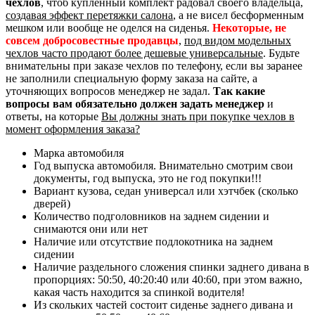
чехлов
, чтоб купленный комплект радовал своего владельца,
создавая эффект перетяжки салона
, а не висел бесформенным
мешком или вообще не оделся на сиденья.
Некоторые, не
совсем добросовестные продавцы
,
под видом модельных
чехлов часто продают более дешевые универсальные
. Будьте
внимательны при заказе чехлов по телефону, если вы заранее
не заполнили специальную форму заказа на сайте, а
уточняющих вопросов менеджер не задал.
Так какие
вопросы вам обязательно должен задать менеджер
и
ответы, на которые
Вы должны знать при покупке чехлов в
момент оформления заказа?
Марка автомобиля
Год выпуска автомобиля. Внимательно смотрим свои
документы, год выпуска, это не год покупки!!!
Вариант кузова, седан универсал или хэтчбек (сколько
дверей)
Количество подголовников на заднем сидении и
снимаются они или нет
Наличие или отсутствие подлокотника на заднем
сидении
Наличие раздельного сложения спинки заднего дивана в
пропорциях: 50:50, 40:20:40 или 40:60, при этом важно,
какая часть находится за спинкой водителя!
Из скольких частей состоит сиденье заднего дивана и