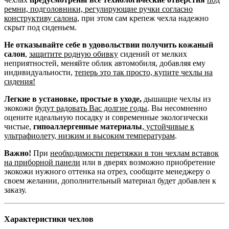
ремни, подголовники, регулирующие ручки согласно
конструктиву салона
, при этом сам крепеж чехла надежно
скрыт под сиденьем.
Не отказывайте себе в удовольствии получить кожаный
салон
,
защитите родную обивку
сидений от мелких
неприятностей, меняйте облик автомобиля, добавляя ему
индивидуальности,
теперь это так просто, купите чехлы на
сидения!
Легкие в установке, простые в уходе,
дышащие чехлы из
экокожи
будут радовать Вас долгие годы
. Вы несомненно
оцените идеальную посадку и современные экологически
чистые,
гипоаллергенные материалы
,
устойчивые к
ультрафиолету, низким и высоким температурам
.
Важно!
При
необходимости перетяжки в тон чехлам вставок
на приборной панели
или в дверях возможно приобретение
экокожи нужного оттенка на отрез, сообщите менеджеру о
своем желании, дополнительный материал будет добавлен к
заказу.
Характеристики чехлов