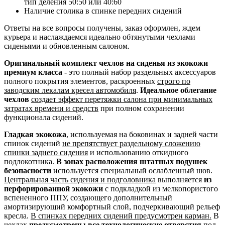
тип деления 50:50 или 40:60
Наличие столика в спинке передних сидений
Ответы на все вопросы получены, заказ оформлен, ждем
курьера и наслаждаемся идеально обтянутыми чехлами
сиденьями и обновленным салоном.
Оригинальный комплект чехлов на сиденья из экокожи
премиум класса
- это полный набор раздельных аксессуаров
полного покрытия элементов, раскроенных
строго по
заводским лекалам кресел автомобиля
.
Идеальное облегание
чехлов
создает эффект перетяжки салона при минимальных
затратах времени и средств
при полном сохранении
функционала сидений.
Гладкая экокожа
, используемая на боковинах и задней части
спинок сидений
не препятствует раздельному сложению
спинки заднего сидения
и использованию откидного
подлокотника.
В зонах расположения штатных подушек
безопасности
используется специальный ослабленный шов.
Центральная часть сидения и подголовника
выполняется
из
перфорированной экокожи
с подкладкой из мелкопористого
вспененного ППУ, создающего дополнительный
амортизирующий комфортный слой, подчеркивающий рельеф
кресла.
В спинках передних сидений предусмотрен карман.
В
чехлах
предусмотрены все технологические отверстия
под