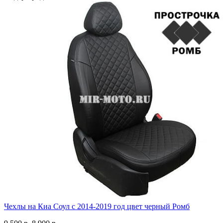
Чехлы на Киа Соул с 2014-2019 год цвет черный Ромб