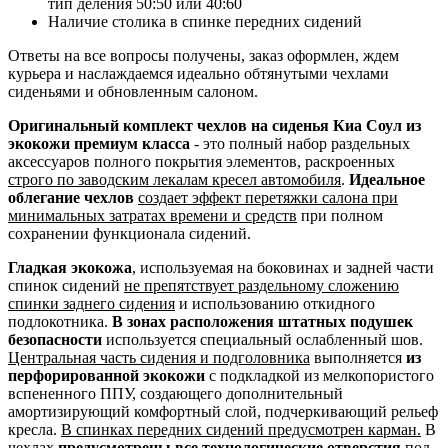
тип деления 50:50 или 40:60
Наличие столика в спинке передних сидений
Ответы на все вопросы получены, заказ оформлен, ждем
курьера и наслаждаемся идеально обтянутыми чехлами
сиденьями и обновленным салоном.
Оригинальный комплект чехлов на сиденья Киа Соул из
экокожи премиум класса
- это полный набор раздельных
аксессуаров полного покрытия элементов, раскроенных
строго по заводским лекалам кресел автомобиля
.
Идеальное
облегание чехлов
создает эффект перетяжки салона при
минимальных затратах времени и средств
при полном
сохранении функционала сидений.
Гладкая экокожа
, используемая на боковинах и задней части
спинок сидений
не препятствует раздельному сложению
спинки заднего сидения
и использованию откидного
подлокотника.
В зонах расположения штатных подушек
безопасности
используется специальный ослабленный шов.
Центральная часть сидения и подголовника
выполняется
из
перфорированной экокожи
с подкладкой из мелкопористого
вспененного ППУ, создающего дополнительный
амортизирующий комфортный слой, подчеркивающий рельеф
кресла.
В спинках передних сидений предусмотрен карман.
В
чехлах
предусмотрены все технологические отверстия
под