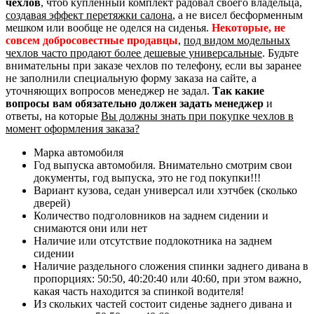
чехлов
, чтоб купленный комплект радовал своего владельца,
создавая эффект перетяжки салона
, а не висел бесформенным
мешком или вообще не оделся на сиденья.
Некоторые, не
совсем добросовестные продавцы
,
под видом модельных
чехлов часто продают более дешевые универсальные
. Будьте
внимательны при заказе чехлов по телефону, если вы заранее
не заполнили специальную форму заказа на сайте, а
уточняющих вопросов менеджер не задал.
Так какие
вопросы вам обязательно должен задать менеджер
и
ответы, на которые
Вы должны знать при покупке чехлов в
момент оформления заказа?
Марка автомобиля
Год выпуска автомобиля. Внимательно смотрим свои
документы, год выпуска, это не год покупки!!!
Вариант кузова, седан универсал или хэтчбек (сколько
дверей)
Количество подголовников на заднем сидении и
снимаются они или нет
Наличие или отсутствие подлокотника на заднем
сидении
Наличие раздельного сложения спинки заднего дивана в
пропорциях: 50:50, 40:20:40 или 40:60, при этом важно,
какая часть находится за спинкой водителя!
Из скольких частей состоит сиденье заднего дивана и