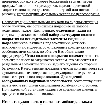
прилично,
однако это скорее бюджетный вариант
перед
продажей авто или, к примеру, как вариант временной
защиты салона перед длительной поездкой или поездкой на
рыбалку,
когда покупка модельных чехлов не целесообразна.
Поскольку с универсальными чехлами на сиденья ситуация
более понятна
, мы остановимся подробнее на выборе
модельных чехлов. Как правило,
модельные чехлы
на
сиденья представляют собой
набор аксессуаров полного
покрытия на все отдельные элементы сидений и
подголовников, включая подлокотники
(хотя есть
исключения по моделям, обусловленные конструктивными
особенностями салона, но об этом Вас обязательно
предупредят).
Чехол полного покрытия означает
, что весь
элемент, полностью закрывается чехлом, это относится и к
раздельным элементам спинки заднего сиденья со стороны
багажника.
Качественные модельные чехлы должны иметь все
функциональные отверстия
под регулировочные ручки, а
также отверстия под подголовники.
Для сидений
оборудованных подушками безопасности
, соответствующий
шов в чехле выполнен специальной ослабленной строчкой.
При грамотной установке чехлов
все крепежные элементы
прячутся и визуально не видны.
Итак что нужно знать о своем автомобиле для заказа