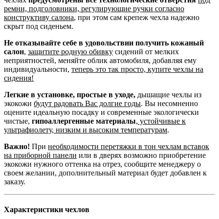
ремни, подголовники, регулирующие ручки согласно
конструктиву салона
, при этом сам крепеж чехла надежно
скрыт под сиденьем.
Не отказывайте себе в удовольствии получить кожаный
салон
,
защитите родную обивку
сидений от мелких
неприятностей, меняйте облик автомобиля, добавляя ему
индивидуальности,
теперь это так просто, купите чехлы на
сидения!
Легкие в установке, простые в уходе,
дышащие чехлы из
экокожи
будут радовать Вас долгие годы
. Вы несомненно
оцените идеальную посадку и современные экологически
чистые,
гипоаллергенные материалы
,
устойчивые к
ультрафиолету, низким и высоким температурам
.
Важно!
При
необходимости перетяжки в тон чехлам вставок
на приборной панели
или в дверях возможно приобретение
экокожи нужного оттенка на отрез, сообщите менеджеру о
своем желании, дополнительный материал будет добавлен к
заказу.
Характеристики чехлов