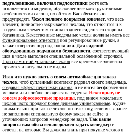
подголовников, включая подлокотники
(хотя есть
исключения по моделям, обусловленные конструктивными
особенностями салона, но об этом Вас обязательно
предупредят).
Чехол полного покрытия означает
, что весь
элемент, полностью закрывается чехлом, это относится и к
раздельным элементам спинки заднего сиденья со стороны
багажника.
Качественные модельные чехлы должны иметь все
функциональные отверстия
под регулировочные ручки, а
также отверстия под подголовники.
Для сидений
оборудованных подушками безопасности
, соответствующий
шов в чехле выполнен специальной ослабленной строчкой.
При грамотной установке чехлов
все крепежные элементы
прячутся и визуально не видны.
Итак что нужно знать о своем автомобиле для заказа
чехлов
, чтоб купленный комплект радовал своего владельца,
создавая эффект перетяжки салона
, а не висел бесформенным
мешком или вообще не оделся на сиденья.
Некоторые, не
совсем добросовестные продавцы
,
под видом модельных
чехлов часто продают более дешевые универсальные
. Будьте
внимательны при заказе чехлов по телефону, если вы заранее
не заполнили специальную форму заказа на сайте, а
уточняющих вопросов менеджер не задал.
Так какие
вопросы вам обязательно должен задать менеджер
и
ответы, на которые
Вы должны знать при покупке чехлов в