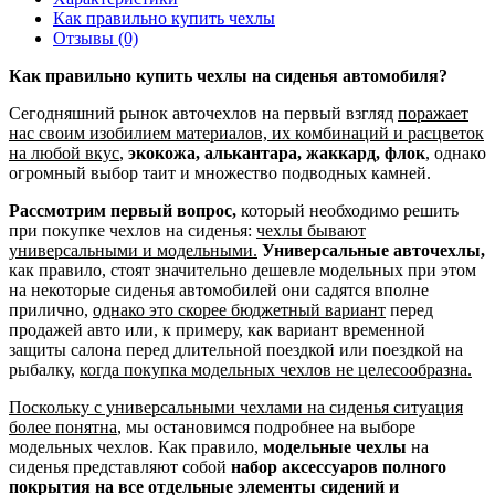
Как правильно купить чехлы
Отзывы (0)
Как правильно купить чехлы на сиденья автомобиля?
Сегодняшний рынок авточехлов на первый взгляд
поражает
нас своим изобилием материалов, их комбинаций и расцветок
на любой вкус
,
экокожа, алькантара, жаккард, флок
, однако
огромный выбор таит и множество подводных камней.
Рассмотрим первый вопрос,
который необходимо решить
при покупке чехлов на сиденья:
чехлы бывают
универсальными и модельными.
Универсальные авточехлы,
как правило, стоят значительно дешевле модельных при этом
на некоторые сиденья автомобилей они садятся вполне
прилично,
однако это скорее бюджетный вариант
перед
продажей авто или, к примеру, как вариант временной
защиты салона перед длительной поездкой или поездкой на
рыбалку,
когда покупка модельных чехлов не целесообразна.
Поскольку с универсальными чехлами на сиденья ситуация
более понятна
, мы остановимся подробнее на выборе
модельных чехлов. Как правило,
модельные чехлы
на
сиденья представляют собой
набор аксессуаров полного
покрытия на все отдельные элементы сидений и