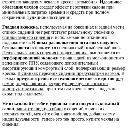
строго по заводским лекалам кресел автомобиля
.
Идеальное
облегание чехлов
создает эффект перетяжки салона при
минимальных затратах времени и средств
при полном
сохранении функционала сидений.
Гладкая экокожа
, используемая на боковинах и задней части
спинок сидений
не препятствует раздельному сложению
спинки заднего сидения
и использованию откидного
подлокотника.
В зонах расположения штатных подушек
безопасности
используется специальный ослабленный шов.
Центральная часть сидения и подголовника
выполняется
из
перфорированной экокожи
с подкладкой из мелкопористого
вспененного ППУ, создающего дополнительный
амортизирующий комфортный слой, подчеркивающий рельеф
кресла.
В спинках передних сидений предусмотрен карман.
В
чехлах
предусмотрены все технологические отверстия
под
ремни, подголовники, регулирующие ручки согласно
конструктиву салона
, при этом сам крепеж чехла надежно
скрыт под сиденьем.
Не отказывайте себе в удовольствии получить кожаный
салон
,
защитите родную обивку
сидений от мелких
неприятностей, меняйте облик автомобиля, добавляя ему
индивидуальности,
теперь это так просто, купите чехлы на
сидения!