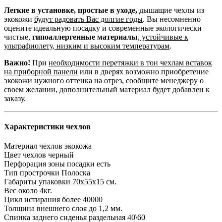
Легкие в установке, простые в уходе,
дышащие чехлы из
экокожи
будут радовать Вас долгие годы
. Вы несомненно
оцените идеальную посадку и современные экологически
чистые,
гипоаллергенные материалы
,
устойчивые к
ультрафиолету, низким и высоким температурам
.
Важно!
При
необходимости перетяжки в тон чехлам вставок
на приборной панели
или в дверях возможно приобретение
экокожи нужного оттенка на отрез, сообщите менеджеру о
своем желании, дополнительный материал будет добавлен к
заказу.
Характеристики чехлов
Материал чехлов
экокожа
Цвет чехлов
черный
Перфорация зоны посадки
есть
Тип прострочки
Полоска
Габариты упаковки
70х55х15 см.
Вес
около 4кг.
Цикл истирания
более 40000
Толщина внешнего слоя
до 1,2 мм.
Спинка заднего сиденья
раздельная 40\60