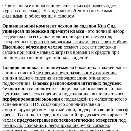
Ответы на все вопросы получены, заказ оформлен, ждем
курьера и наслаждаемся идеально обтянутыми чехлами
сиденьями и обновленным салоном.
Оригинальный комплект чехлов на сиденья Киа Сид
универсал из экокожи премиум класса
- это полный набор
раздельных аксессуаров полного покрытия элементов,
раскроенных
строго по заводским лекалам кресел автомобиля
.
Идеальное облегание чехлов
создает эффект перетяжки
салона при минимальных затратах времени и средств
при
полном сохранении функционала сидений.
Гладкая экокожа
, используемая на боковинах и задней части
спинок сидений
не препятствует раздельному сложению
спинки заднего сидения
и использованию откидного
подлокотника.
В зонах расположения штатных подушек
безопасности
используется специальный ослабленный шов.
Центральная часть сидения и подголовника
выполняется
из
перфорированной экокожи
с подкладкой из мелкопористого
вспененного ППУ, создающего дополнительный
амортизирующий комфортный слой, подчеркивающий рельеф
кресла.
В спинках передних сидений предусмотрен карман.
В
чехлах
предусмотрены все технологические отверстия
под
ремни, подголовники, регулирующие ручки согласно
конструктиву салона
, при этом сам крепеж чехла надежно