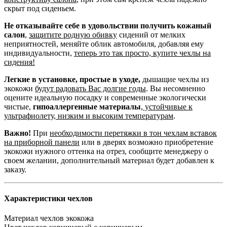
скрыт под сиденьем.
Не отказывайте себе в удовольствии получить кожаный
салон
,
защитите родную обивку
сидений от мелких
неприятностей, меняйте облик автомобиля, добавляя ему
индивидуальности,
теперь это так просто, купите чехлы на
сидения!
Легкие в установке, простые в уходе,
дышащие чехлы из
экокожи
будут радовать Вас долгие годы
. Вы несомненно
оцените идеальную посадку и современные экологически
чистые,
гипоаллергенные материалы
,
устойчивые к
ультрафиолету, низким и высоким температурам
.
Важно!
При
необходимости перетяжки в тон чехлам вставок
на приборной панели
или в дверях возможно приобретение
экокожи нужного оттенка на отрез, сообщите менеджеру о
своем желании, дополнительный материал будет добавлен к
заказу.
Характеристики чехлов
Материал чехлов
экокожа