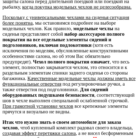
защиты салона перед длительной поездкой или поездкой на
рыбалку,
когда покупка модельных чехлов не целесообразна.
Поскольку с универсальными чехлами на сиденья ситуация
более понятна
, мы остановимся подробнее на выборе
модельных чехлов. Как правило,
модельные чехлы
на
сиденья представляют собой
набор аксессуаров полного
покрытия на все отдельные элементы сидений и
подголовников, включая подлокотники
(хотя есть
исключения по моделям, обусловленные конструктивными
особенностями салона, но об этом Вас обязательно
предупредят).
Чехол полного покрытия означает
, что весь
элемент, полностью закрывается чехлом, это относится и к
раздельным элементам спинки заднего сиденья со стороны
багажника.
Качественные модельные чехлы должны иметь все
функциональные отверстия
под регулировочные ручки, а
также отверстия под подголовники.
Для сидений
оборудованных подушками безопасности
, соответствующий
шов в чехле выполнен специальной ослабленной строчкой.
При грамотной установке чехлов
все крепежные элементы
прячутся и визуально не видны.
Итак что нужно знать о своем автомобиле для заказа
чехлов
, чтоб купленный комплект радовал своего владельца,
создавая эффект перетяжки салона
, а не висел бесформенным