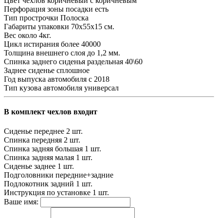
Цвет чехлов
коричневый с коричневым
Перфорация зоны посадки
есть
Тип прострочки
Полоска
Габариты упаковки
70х55х15 см.
Вес
около 4кг.
Цикл истирания
более 40000
Толщина внешнего слоя
до 1,2 мм.
Спинка заднего сиденья
раздельная 40\60
Заднее сиденье
сплошное
Год выпуска автомобиля
с 2018
Тип кузова автомобиля
универсал
В комплект чехлов входит
Сиденье переднее
2 шт.
Спинка передняя
2 шт.
Спинка задняя большая
1 шт.
Спинка задняя малая
1 шт.
Сиденье заднее
1 шт.
Подголовники
передние+задние
Подлокотник задний
1 шт.
Инструкция по установке
1 шт.
Ваше имя: