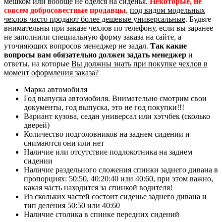
мешком или вообще не оделся на сиденья.
Некоторые, не
совсем добросовестные продавцы
,
под видом модельных
чехлов часто продают более дешевые универсальные
. Будьте
внимательны при заказе чехлов по телефону, если вы заранее
не заполнили специальную форму заказа на сайте, а
уточняющих вопросов менеджер не задал.
Так какие
вопросы вам обязательно должен задать менеджер
и
ответы, на которые
Вы должны знать при покупке чехлов в
момент оформления заказа?
Марка автомобиля
Год выпуска автомобиля. Внимательно смотрим свои
документы, год выпуска, это не год покупки!!!
Вариант кузова, седан универсал или хэтчбек (сколько
дверей)
Количество подголовников на заднем сидении и
снимаются они или нет
Наличие или отсутствие подлокотника на заднем
сидении
Наличие раздельного сложения спинки заднего дивана в
пропорциях: 50:50, 40:20:40 или 40:60, при этом важно,
какая часть находится за спинкой водителя!
Из скольких частей состоит сиденье заднего дивана и
тип деления 50:50 или 40:60
Наличие столика в спинке передних сидений