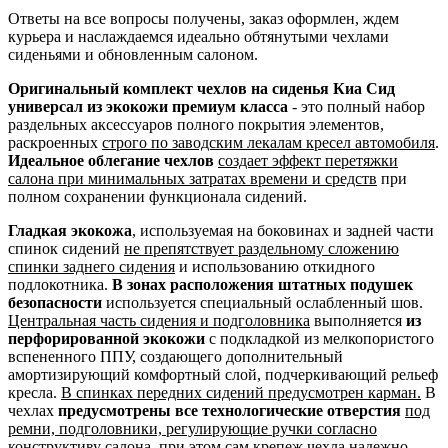
Ответы на все вопросы получены, заказ оформлен, ждем
курьера и наслаждаемся идеально обтянутыми чехлами
сиденьями и обновленным салоном.
Оригинальный комплект чехлов на сиденья Киа Сид
универсал из экокожи премиум класса
- это полный набор
раздельных аксессуаров полного покрытия элементов,
раскроенных
строго по заводским лекалам кресел автомобиля
.
Идеальное облегание чехлов
создает эффект перетяжки
салона при минимальных затратах времени и средств
при
полном сохранении функционала сидений.
Гладкая экокожа
, используемая на боковинах и задней части
спинок сидений
не препятствует раздельному сложению
спинки заднего сидения
и использованию откидного
подлокотника.
В зонах расположения штатных подушек
безопасности
используется специальный ослабленный шов.
Центральная часть сидения и подголовника
выполняется
из
перфорированной экокожи
с подкладкой из мелкопористого
вспененного ППУ, создающего дополнительный
амортизирующий комфортный слой, подчеркивающий рельеф
кресла.
В спинках передних сидений предусмотрен карман.
В
чехлах
предусмотрены все технологические отверстия
под
ремни, подголовники, регулирующие ручки согласно
конструктиву салона
, при этом сам крепеж чехла надежно