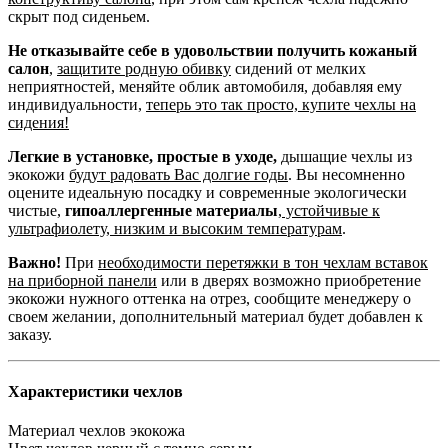
скрыт под сиденьем.
Не отказывайте себе в удовольствии получить кожаный
салон
,
защитите родную обивку
сидений от мелких
неприятностей, меняйте облик автомобиля, добавляя ему
индивидуальности,
теперь это так просто, купите чехлы на
сидения!
Легкие в установке, простые в уходе,
дышащие чехлы из
экокожи
будут радовать Вас долгие годы
. Вы несомненно
оцените идеальную посадку и современные экологически
чистые,
гипоаллергенные материалы
,
устойчивые к
ультрафиолету, низким и высоким температурам
.
Важно!
При
необходимости перетяжки в тон чехлам вставок
на приборной панели
или в дверях возможно приобретение
экокожи нужного оттенка на отрез, сообщите менеджеру о
своем желании, дополнительный материал будет добавлен к
заказу.
Характеристики чехлов
Материал чехлов
экокожа