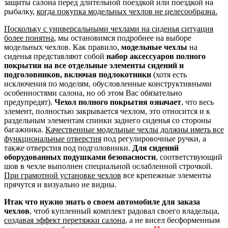
защиты салона перед длительной поездкой или поездкой на
рыбалку,
когда покупка модельных чехлов не целесообразна.
Поскольку с универсальными чехлами на сиденья ситуация
более понятна
, мы остановимся подробнее на выборе
модельных чехлов. Как правило,
модельные чехлы
на
сиденья представляют собой
набор аксессуаров полного
покрытия на все отдельные элементы сидений и
подголовников, включая подлокотники
(хотя есть
исключения по моделям, обусловленные конструктивными
особенностями салона, но об этом Вас обязательно
предупредят).
Чехол полного покрытия означает
, что весь
элемент, полностью закрывается чехлом, это относится и к
раздельным элементам спинки заднего сиденья со стороны
багажника.
Качественные модельные чехлы должны иметь все
функциональные отверстия
под регулировочные ручки, а
также отверстия под подголовники.
Для сидений
оборудованных подушками безопасности
, соответствующий
шов в чехле выполнен специальной ослабленной строчкой.
При грамотной установке чехлов
все крепежные элементы
прячутся и визуально не видны.
Итак что нужно знать о своем автомобиле для заказа
чехлов
, чтоб купленный комплект радовал своего владельца,
создавая эффект перетяжки салона
, а не висел бесформенным