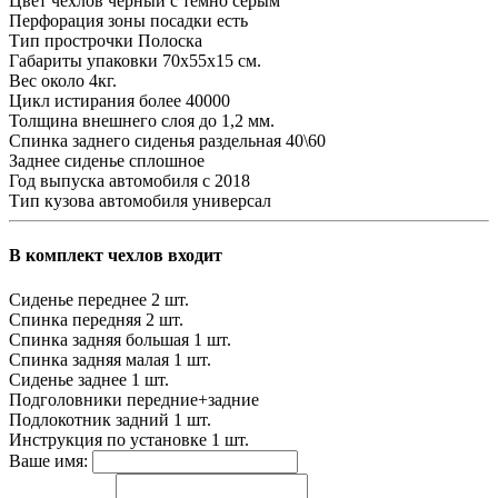
Цвет чехлов
черный с темно серым
Перфорация зоны посадки
есть
Тип прострочки
Полоска
Габариты упаковки
70х55х15 см.
Вес
около 4кг.
Цикл истирания
более 40000
Толщина внешнего слоя
до 1,2 мм.
Спинка заднего сиденья
раздельная 40\60
Заднее сиденье
сплошное
Год выпуска автомобиля
с 2018
Тип кузова автомобиля
универсал
В комплект чехлов входит
Сиденье переднее
2 шт.
Спинка передняя
2 шт.
Спинка задняя большая
1 шт.
Спинка задняя малая
1 шт.
Сиденье заднее
1 шт.
Подголовники
передние+задние
Подлокотник задний
1 шт.
Инструкция по установке
1 шт.
Ваше имя: