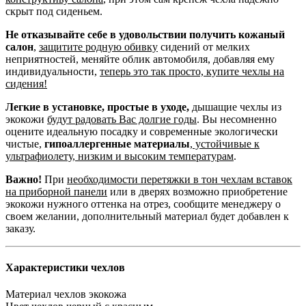
скрыт под сиденьем.
Не отказывайте себе в удовольствии получить кожаный
салон
,
защитите родную обивку
сидений от мелких
неприятностей, меняйте облик автомобиля, добавляя ему
индивидуальности,
теперь это так просто, купите чехлы на
сидения!
Легкие в установке, простые в уходе,
дышащие чехлы из
экокожи
будут радовать Вас долгие годы
. Вы несомненно
оцените идеальную посадку и современные экологически
чистые,
гипоаллергенные материалы
,
устойчивые к
ультрафиолету, низким и высоким температурам
.
Важно!
При
необходимости перетяжки в тон чехлам вставок
на приборной панели
или в дверях возможно приобретение
экокожи нужного оттенка на отрез, сообщите менеджеру о
своем желании, дополнительный материал будет добавлен к
заказу.
Характеристики чехлов
Материал чехлов
экокожа