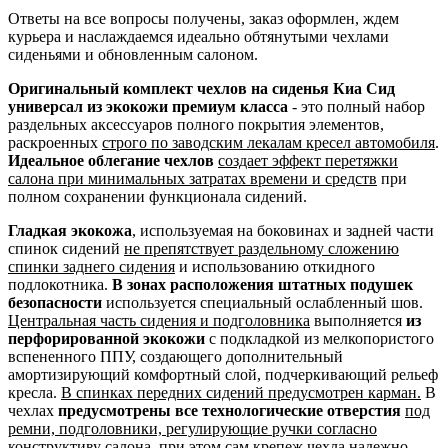
Ответы на все вопросы получены, заказ оформлен, ждем
курьера и наслаждаемся идеально обтянутыми чехлами
сиденьями и обновленным салоном.
Оригинальный комплект чехлов на сиденья Киа Сид
универсал из экокожи премиум класса
- это полный набор
раздельных аксессуаров полного покрытия элементов,
раскроенных
строго по заводским лекалам кресел автомобиля
.
Идеальное облегание чехлов
создает эффект перетяжки
салона при минимальных затратах времени и средств
при
полном сохранении функционала сидений.
Гладкая экокожа
, используемая на боковинах и задней части
спинок сидений
не препятствует раздельному сложению
спинки заднего сидения
и использованию откидного
подлокотника.
В зонах расположения штатных подушек
безопасности
используется специальный ослабленный шов.
Центральная часть сидения и подголовника
выполняется
из
перфорированной экокожи
с подкладкой из мелкопористого
вспененного ППУ, создающего дополнительный
амортизирующий комфортный слой, подчеркивающий рельеф
кресла.
В спинках передних сидений предусмотрен карман.
В
чехлах
предусмотрены все технологические отверстия
под
ремни, подголовники, регулирующие ручки согласно
конструктиву салона
, при этом сам крепеж чехла надежно