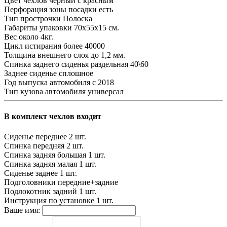
Цвет чехлов
черный с красным
Перфорация зоны посадки
есть
Тип прострочки
Полоска
Габариты упаковки
70х55х15 см.
Вес
около 4кг.
Цикл истирания
более 40000
Толщина внешнего слоя
до 1,2 мм.
Спинка заднего сиденья
раздельная 40\60
Заднее сиденье
сплошное
Год выпуска автомобиля
с 2018
Тип кузова автомобиля
универсал
В комплект чехлов входит
Сиденье переднее
2 шт.
Спинка передняя
2 шт.
Спинка задняя большая
1 шт.
Спинка задняя малая
1 шт.
Сиденье заднее
1 шт.
Подголовники
передние+задние
Подлокотник задний
1 шт.
Инструкция по установке
1 шт.
Ваше имя: