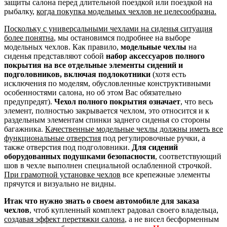
защиты салона перед длительной поездкой или поездкой на
рыбалку,
когда покупка модельных чехлов не целесообразна.
Поскольку с универсальными чехлами на сиденья ситуация
более понятна
, мы остановимся подробнее на выборе
модельных чехлов. Как правило,
модельные чехлы
на
сиденья представляют собой
набор аксессуаров полного
покрытия на все отдельные элементы сидений и
подголовников, включая подлокотники
(хотя есть
исключения по моделям, обусловленные конструктивными
особенностями салона, но об этом Вас обязательно
предупредят).
Чехол полного покрытия означает
, что весь
элемент, полностью закрывается чехлом, это относится и к
раздельным элементам спинки заднего сиденья со стороны
багажника.
Качественные модельные чехлы должны иметь все
функциональные отверстия
под регулировочные ручки, а
также отверстия под подголовники.
Для сидений
оборудованных подушками безопасности
, соответствующий
шов в чехле выполнен специальной ослабленной строчкой.
При грамотной установке чехлов
все крепежные элементы
прячутся и визуально не видны.
Итак что нужно знать о своем автомобиле для заказа
чехлов
, чтоб купленный комплект радовал своего владельца,
создавая эффект перетяжки салона
, а не висел бесформенным