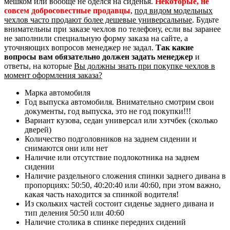
мешком или вообще не оделся на сиденья.
Некоторые, не
совсем добросовестные продавцы
,
под видом модельных
чехлов часто продают более дешевые универсальные
. Будьте
внимательны при заказе чехлов по телефону, если вы заранее
не заполнили специальную форму заказа на сайте, а
уточняющих вопросов менеджер не задал.
Так какие
вопросы вам обязательно должен задать менеджер
и
ответы, на которые
Вы должны знать при покупке чехлов в
момент оформления заказа?
Марка автомобиля
Год выпуска автомобиля. Внимательно смотрим свои
документы, год выпуска, это не год покупки!!!
Вариант кузова, седан универсал или хэтчбек (сколько
дверей)
Количество подголовников на заднем сидении и
снимаются они или нет
Наличие или отсутствие подлокотника на заднем
сидении
Наличие раздельного сложения спинки заднего дивана в
пропорциях: 50:50, 40:20:40 или 40:60, при этом важно,
какая часть находится за спинкой водителя!
Из скольких частей состоит сиденье заднего дивана и
тип деления 50:50 или 40:60
Наличие столика в спинке передних сидений