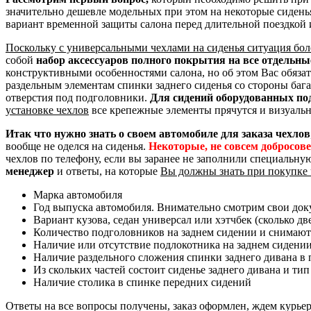
значительно дешевле модельных при этом на некоторые сидень
вариант временной защиты салона перед длительной поездкой 
Поскольку с универсальными чехлами на сиденья ситуация бол
собой
набор аксессуаров полного покрытия на все отдельн
конструктивными особенностями салона, но об этом Вас обяза
раздельным элементам спинки заднего сиденья со стороны баг
отверстия под подголовники.
Для сидений оборудованных по
установке чехлов
все крепежные элементы прячутся и визуальн
Итак что нужно знать о своем автомобиле для заказа чехлов
вообще не оделся на сиденья.
Некоторые, не совсем добросов
чехлов по телефону, если вы заранее не заполнили специальну
менеджер
и ответы, на которые
Вы должны знать при покупке 
Марка автомобиля
Год выпуска автомобиля. Внимательно смотрим свои доку
Вариант кузова, седан универсал или хэтчбек (сколько дв
Количество подголовников на заднем сидении и снимают
Наличие или отсутствие подлокотника на заднем сидени
Наличие раздельного сложения спинки заднего дивана в пр
Из скольких частей состоит сиденье заднего дивана и тип
Наличие столика в спинке передних сидений
Ответы на все вопросы получены, заказ оформлен, ждем курье