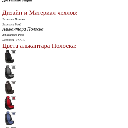
Доступные опции
Дизайн и Материал чехлов:
Экокожа Полоска
Экокожа Ромб
Алькантара Полоска
Алькантара Ромб
Экокожа+ТКАНЬ
Цвета алькантара Полоска: