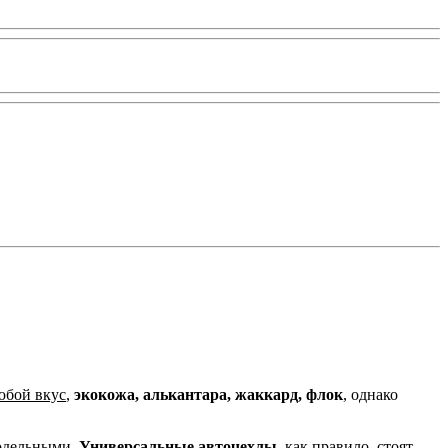
юбой вкус
,
экокожа, алькантара, жаккард, флок
, однако
одельными.
Универсальные авточехлы,
как правило, стоят