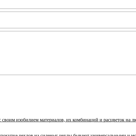
с своим изобилием материалов, их комбинаций и расцветок на л
покупке чехлов на сиденья:
чехлы бывают универсальными и м