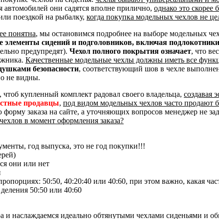
я автомобилей они садятся вполне прилично,
однако это скорее
или поездкой на рыбалку,
когда покупка модельных чехлов не це
ее понятна
, мы остановимся подробнее на выборе модельных че
ые элементы сидений и подголовников, включая подлокотник
тельно предупредят).
Чехол полного покрытия означает
, что ве
ажника.
Качественные модельные чехлы должны иметь все функ
душками безопасности
, соответствующий шов в чехле выполне
о не видны.
, чтоб купленный комплект радовал своего владельца,
создавая 
естные продавцы
,
под видом модельных чехлов часто продают 
ю форму заказа на сайте, а уточняющих вопросов менеджер не за
чехлов в момент оформления заказа?
менты, год выпуска, это не год покупки!!!
ерей)
ся они или нет
и
опорциях: 50:50, 40:20:40 или 40:60, при этом важно, какая час
 деления 50:50 или 40:60
ра и наслаждаемся идеально обтянутыми чехлами сиденьями и о