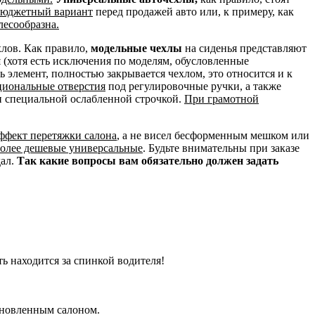
 бюджетный вариант
перед продажей авто или, к примеру, как
лесообразна.
хлов. Как правило,
модельные чехлы
на сиденья представляют
и
(хотя есть исключения по моделям, обусловленные
сь элемент, полностью закрывается чехлом, это относится и к
циональные отверстия
под регулировочные ручки, а также
н специальной ослабленной строчкой.
При грамотной
эффект перетяжки салона
, а не висел бесформенным мешком или
более дешевые универсальные
. Будьте внимательны при заказе
дал.
Так какие вопросы вам обязательно должен задать
ть находится за спинкой водителя!
бновленным салоном.