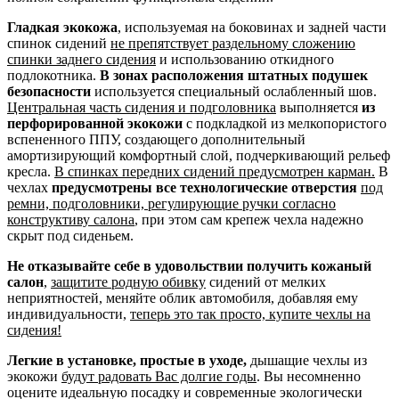
Гладкая экокожа
, используемая на боковинах и задней части
спинок сидений
не препятствует раздельному сложению
спинки заднего сидения
и использованию откидного
подлокотника.
В зонах расположения штатных подушек
безопасности
используется специальный ослабленный шов.
Центральная часть сидения и подголовника
выполняется
из
перфорированной экокожи
с подкладкой из мелкопористого
вспененного ППУ, создающего дополнительный
амортизирующий комфортный слой, подчеркивающий рельеф
кресла.
В спинках передних сидений предусмотрен карман.
В
чехлах
предусмотрены все технологические отверстия
под
ремни, подголовники, регулирующие ручки согласно
конструктиву салона
, при этом сам крепеж чехла надежно
скрыт под сиденьем.
Не отказывайте себе в удовольствии получить кожаный
салон
,
защитите родную обивку
сидений от мелких
неприятностей, меняйте облик автомобиля, добавляя ему
индивидуальности,
теперь это так просто, купите чехлы на
сидения!
Легкие в установке, простые в уходе,
дышащие чехлы из
экокожи
будут радовать Вас долгие годы
. Вы несомненно
оцените идеальную посадку и современные экологически