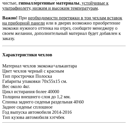
чистые,
гипоаллергенные материалы
,
устойчивые к
ультрафиолету, низким и высоким температурам
.
Важно!
При
необходимости перетяжки в тон чехлам вставок
на приборной панели
или в дверях возможно приобретение
экокожи нужного оттенка на отрез, сообщите менеджеру о
своем желании, дополнительный материал будет добавлен к
заказу.
Характеристики чехлов
Материал чехлов
экокожа+алькантара
Цвет чехлов
черный с красным
Тип прострочки
Полоска
Габариты упаковки
70х55х15 см.
Вес
около 4кг.
Цикл истирания
более 40000
Толщина внешнего слоя
до 1,2 мм.
Спинка заднего сиденья
раздельная 40\60
Заднее сиденье
сплошное
Год выпуска автомобиля
2014-2016
Тип кузова автомобиля
хэтчбек