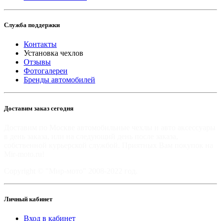
Служба поддержки
Контакты
Установка чехлов
Отзывы
Фотогалереи
Бренды автомобилей
Доставим заказ сегодня
Доставим по Москве автомобильные чехлы и авто аксессуары
в день заказа, или на следующий день после заказа,
собственной курьерской службой. Приятных Вам покупок на
Mir-moto.ru!
Copyright © "Мир-мото" 2008-2022 год.
Личный кабинет
Вход в кабинет