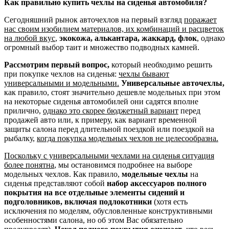
Как правильно купить чехлы на сиденья автомобиля?
Сегодняшний рынок авточехлов на первый взгляд
поражает
нас своим изобилием материалов, их комбинаций и расцветок
на любой вкус
,
экокожа, алькантара, жаккард, флок
, однако
огромный выбор таит и множество подводных камней.
Рассмотрим первый вопрос,
который необходимо решить
при покупке чехлов на сиденья:
чехлы бывают
универсальными и модельными.
Универсальные авточехлы,
как правило, стоят значительно дешевле модельных при этом
на некоторые сиденья автомобилей они садятся вполне
прилично,
однако это скорее бюджетный вариант
перед
продажей авто или, к примеру, как вариант временной
защиты салона перед длительной поездкой или поездкой на
рыбалку,
когда покупка модельных чехлов не целесообразна.
Поскольку с универсальными чехлами на сиденья ситуация
более понятна
, мы остановимся подробнее на выборе
модельных чехлов. Как правило,
модельные чехлы
на
сиденья представляют собой
набор аксессуаров полного
покрытия на все отдельные элементы сидений и
подголовников, включая подлокотники
(хотя есть
исключения по моделям, обусловленные конструктивными
особенностями салона, но об этом Вас обязательно