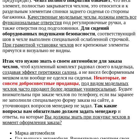
предупредят).
Чехол полного покрытия означает
, что весь
элемент, полностью закрывается чехлом, это относится и к
раздельным элементам спинки заднего сиденья со стороны
багажника.
Качественные модельные чехлы должны иметь все
функциональные отверстия
под регулировочные ручки, а
также отверстия под подголовники.
Для сидений
оборудованных подушками безопасности
, соответствующий
шов в чехле выполнен специальной ослабленной строчкой.
При грамотной установке чехлов
все крепежные элементы
прячутся и визуально не видны.
Итак что нужно знать о своем автомобиле для заказа
чехлов
, чтоб купленный комплект радовал своего владельца,
создавая эффект перетяжки салона
, а не висел бесформенным
мешком или вообще не оделся на сиденья.
Некоторые, не
совсем добросовестные продавцы
,
под видом модельных
чехлов часто продают более дешевые универсальные
. Будьте
внимательны при заказе чехлов по телефону, если вы заранее
не заполнили специальную форму заказа на сайте, а
уточняющих вопросов менеджер не задал.
Так какие
вопросы вам обязательно должен задать менеджер
и
ответы, на которые
Вы должны знать при покупке чехлов в
момент оформления заказа?
Марка автомобиля
Год выпуска автомобиля. Внимательно смотрим свои