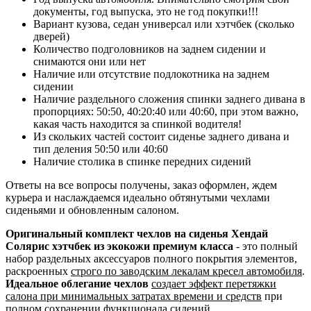
документы, год выпуска, это не год покупки!!!
Вариант кузова, седан универсал или хэтчбек (сколько
дверей)
Количество подголовников на заднем сидении и
снимаются они или нет
Наличие или отсутствие подлокотника на заднем
сидении
Наличие раздельного сложения спинки заднего дивана в
пропорциях: 50:50, 40:20:40 или 40:60, при этом важно,
какая часть находится за спинкой водителя!
Из скольких частей состоит сиденье заднего дивана и
тип деления 50:50 или 40:60
Наличие столика в спинке передних сидений
Ответы на все вопросы получены, заказ оформлен, ждем
курьера и наслаждаемся идеально обтянутыми чехлами
сиденьями и обновленным салоном.
Оригинальный комплект чехлов на сиденья Хендай
Солярис хэтчбек из экокожи премиум класса
- это полный
набор раздельных аксессуаров полного покрытия элементов,
раскроенных
строго по заводским лекалам кресел автомобиля
.
Идеальное облегание чехлов
создает эффект перетяжки
салона при минимальных затратах времени и средств
при
полном сохранении функционала сидений.