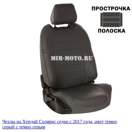
Чехлы на Хендай Солярис седан с 2017 года, цвет темно
серый с темно серым