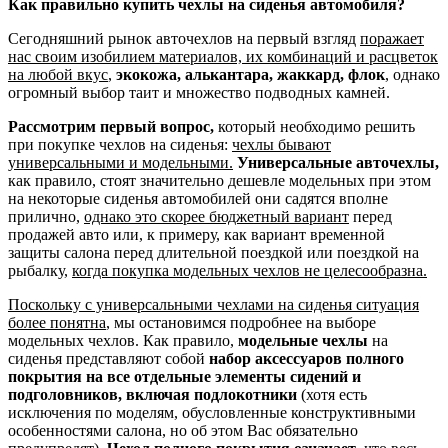
Как правильно купить чехлы на сиденья автомобиля?
Сегодняшний рынок авточехлов на первый взгляд
поражает
нас своим изобилием материалов, их комбинаций и расцветок
на любой вкус
,
экокожа, алькантара, жаккард, флок
, однако
огромный выбор таит и множество подводных камней.
Рассмотрим первый вопрос,
который необходимо решить
при покупке чехлов на сиденья:
чехлы бывают
универсальными и модельными.
Универсальные авточехлы,
как правило, стоят значительно дешевле модельных при этом
на некоторые сиденья автомобилей они садятся вполне
прилично,
однако это скорее бюджетный вариант
перед
продажей авто или, к примеру, как вариант временной
защиты салона перед длительной поездкой или поездкой на
рыбалку,
когда покупка модельных чехлов не целесообразна.
Поскольку с универсальными чехлами на сиденья ситуация
более понятна
, мы остановимся подробнее на выборе
модельных чехлов. Как правило,
модельные чехлы
на
сиденья представляют собой
набор аксессуаров полного
покрытия на все отдельные элементы сидений и
подголовников, включая подлокотники
(хотя есть
исключения по моделям, обусловленные конструктивными
особенностями салона, но об этом Вас обязательно