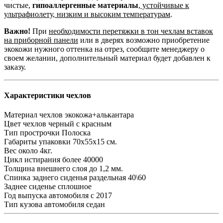
чистые,
гипоаллергенные материалы
,
устойчивые к
ультрафиолету, низким и высоким температурам
.
Важно!
При
необходимости перетяжки в тон чехлам вставок
на приборной панели
или в дверях возможно приобретение
экокожи нужного оттенка на отрез, сообщите менеджеру о
своем желании, дополнительный материал будет добавлен к
заказу.
Характеристики чехлов
Материал чехлов
экокожа+алькантара
Цвет чехлов
черный с красным
Тип прострочки
Полоска
Габариты упаковки
70х55х15 см.
Вес
около 4кг.
Цикл истирания
более 40000
Толщина внешнего слоя
до 1,2 мм.
Спинка заднего сиденья
раздельная 40\60
Заднее сиденье
сплошное
Год выпуска автомобиля
с 2017
Тип кузова автомобиля
седан