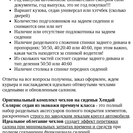
документы, год выпуска, это не год покупки!!!
Вариант кузова, седан универсал или хэтчбек (сколько
дверей)
Количество подголовников на заднем сидении и
снимаются они или нет
Наличие или отсутствие подлокотника на заднем
сидении
Наличие раздельного сложения спинки заднего дивана в
пропорциях: 50:50, 40:20:40 или 40:60, при этом важно,
какая часть находится за спинкой водителя!
Из скольких частей состоит сиденье заднего дивана и
тип деления 50:50 или 40:60
Наличие столика в спинке передних сидений
Ответы на все вопросы получены, заказ оформлен, ждем
курьера и наслаждаемся идеально обтянутыми чехлами
сиденьями и обновленным салоном.
Оригинальный комплект чехлов на сиденья Хендай
Солярис седан из экокожи премиум класса
- это полный
набор раздельных аксессуаров полного покрытия элементов,
раскроенных
строго по заводским лекалам кресел автомобиля
.
Идеальное облегание чехлов
создает эффект перетяжки
салона при минимальных затратах времени и средств
при
полном сохранении функционала сидений.