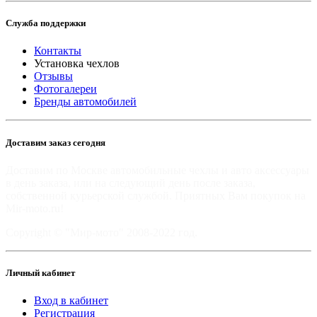
Служба поддержки
Контакты
Установка чехлов
Отзывы
Фотогалереи
Бренды автомобилей
Доставим заказ сегодня
Доставим по Москве автомобильные чехлы и авто аксессуары
в день заказа, или на следующий день после заказа,
собственной курьерской службой. Приятных Вам покупок на
Mir-moto.ru!
Copyright © "Мир-мото" 2008-2022 год.
Личный кабинет
Вход в кабинет
Регистрация