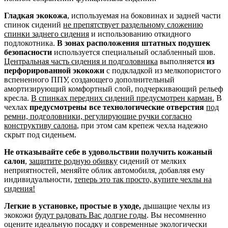
Гладкая экокожа
, используемая на боковинах и задней части
спинок сидений
не препятствует раздельному сложению
спинки заднего сидения
и использованию откидного
подлокотника.
В зонах расположения штатных подушек
безопасности
используется специальный ослабленный шов.
Центральная часть сидения и подголовника
выполняется
из
перфорированной экокожи
с подкладкой из мелкопористого
вспененного ППУ, создающего дополнительный
амортизирующий комфортный слой, подчеркивающий рельеф
кресла.
В спинках передних сидений предусмотрен карман.
В
чехлах
предусмотрены все технологические отверстия
под
ремни, подголовники, регулирующие ручки согласно
конструктиву салона
, при этом сам крепеж чехла надежно
скрыт под сиденьем.
Не отказывайте себе в удовольствии получить кожаный
салон
,
защитите родную обивку
сидений от мелких
неприятностей, меняйте облик автомобиля, добавляя ему
индивидуальности,
теперь это так просто, купите чехлы на
сидения!
Легкие в установке, простые в уходе,
дышащие чехлы из
экокожи
будут радовать Вас долгие годы
. Вы несомненно
оцените идеальную посадку и современные экологически