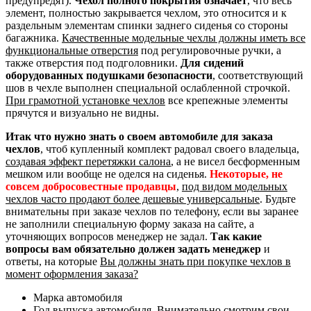
предупредят).
Чехол полного покрытия означает
, что весь
элемент, полностью закрывается чехлом, это относится и к
раздельным элементам спинки заднего сиденья со стороны
багажника.
Качественные модельные чехлы должны иметь все
функциональные отверстия
под регулировочные ручки, а
также отверстия под подголовники.
Для сидений
оборудованных подушками безопасности
, соответствующий
шов в чехле выполнен специальной ослабленной строчкой.
При грамотной установке чехлов
все крепежные элементы
прячутся и визуально не видны.
Итак что нужно знать о своем автомобиле для заказа
чехлов
, чтоб купленный комплект радовал своего владельца,
создавая эффект перетяжки салона
, а не висел бесформенным
мешком или вообще не оделся на сиденья.
Некоторые, не
совсем добросовестные продавцы
,
под видом модельных
чехлов часто продают более дешевые универсальные
. Будьте
внимательны при заказе чехлов по телефону, если вы заранее
не заполнили специальную форму заказа на сайте, а
уточняющих вопросов менеджер не задал.
Так какие
вопросы вам обязательно должен задать менеджер
и
ответы, на которые
Вы должны знать при покупке чехлов в
момент оформления заказа?
Марка автомобиля
Год выпуска автомобиля. Внимательно смотрим свои