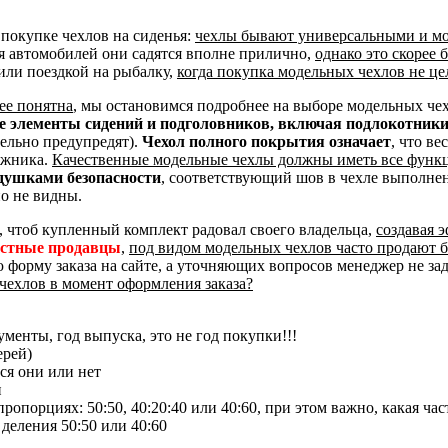
покупке чехлов на сиденья:
чехлы бывают универсальными и м
я автомобилей они садятся вполне прилично,
однако это скорее
или поездкой на рыбалку,
когда покупка модельных чехлов не це
ее понятна
, мы остановимся подробнее на выборе модельных че
ые элементы сидений и подголовников, включая подлокотник
тельно предупредят).
Чехол полного покрытия означает
, что ве
ажника.
Качественные модельные чехлы должны иметь все функ
душками безопасности
, соответствующий шов в чехле выполне
о не видны.
, чтоб купленный комплект радовал своего владельца,
создавая 
естные продавцы
,
под видом модельных чехлов часто продают 
ю форму заказа на сайте, а уточняющих вопросов менеджер не за
чехлов в момент оформления заказа?
менты, год выпуска, это не год покупки!!!
ерей)
ся они или нет
и
опорциях: 50:50, 40:20:40 или 40:60, при этом важно, какая час
 деления 50:50 или 40:60