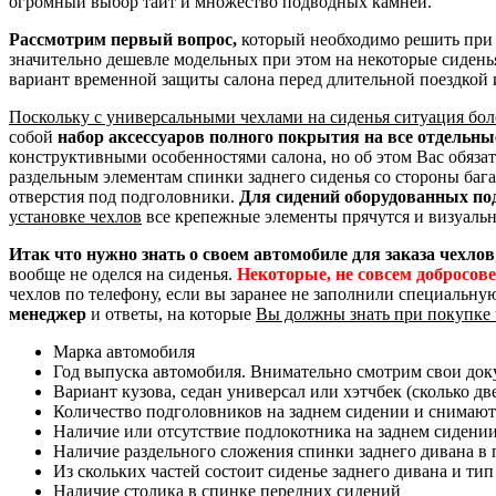
огромный выбор таит и множество подводных камней.
Рассмотрим первый вопрос,
который необходимо решить при 
значительно дешевле модельных при этом на некоторые сидень
вариант временной защиты салона перед длительной поездкой 
Поскольку с универсальными чехлами на сиденья ситуация бол
собой
набор аксессуаров полного покрытия на все отдельн
конструктивными особенностями салона, но об этом Вас обяза
раздельным элементам спинки заднего сиденья со стороны баг
отверстия под подголовники.
Для сидений оборудованных по
установке чехлов
все крепежные элементы прячутся и визуальн
Итак что нужно знать о своем автомобиле для заказа чехлов
вообще не оделся на сиденья.
Некоторые, не совсем добросов
чехлов по телефону, если вы заранее не заполнили специальну
менеджер
и ответы, на которые
Вы должны знать при покупке 
Марка автомобиля
Год выпуска автомобиля. Внимательно смотрим свои доку
Вариант кузова, седан универсал или хэтчбек (сколько дв
Количество подголовников на заднем сидении и снимают
Наличие или отсутствие подлокотника на заднем сидени
Наличие раздельного сложения спинки заднего дивана в пр
Из скольких частей состоит сиденье заднего дивана и тип
Наличие столика в спинке передних сидений