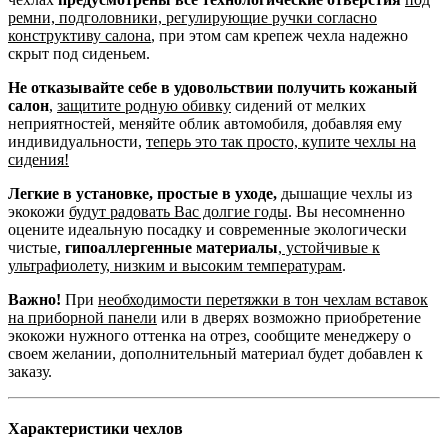
ремни, подголовники, регулирующие ручки согласно
конструктиву салона
, при этом сам крепеж чехла надежно
скрыт под сиденьем.
Не отказывайте себе в удовольствии получить кожаный
салон
,
защитите родную обивку
сидений от мелких
неприятностей, меняйте облик автомобиля, добавляя ему
индивидуальности,
теперь это так просто, купите чехлы на
сидения!
Легкие в установке, простые в уходе,
дышащие чехлы из
экокожи
будут радовать Вас долгие годы
. Вы несомненно
оцените идеальную посадку и современные экологически
чистые,
гипоаллергенные материалы
,
устойчивые к
ультрафиолету, низким и высоким температурам
.
Важно!
При
необходимости перетяжки в тон чехлам вставок
на приборной панели
или в дверях возможно приобретение
экокожи нужного оттенка на отрез, сообщите менеджеру о
своем желании, дополнительный материал будет добавлен к
заказу.
Характеристики чехлов