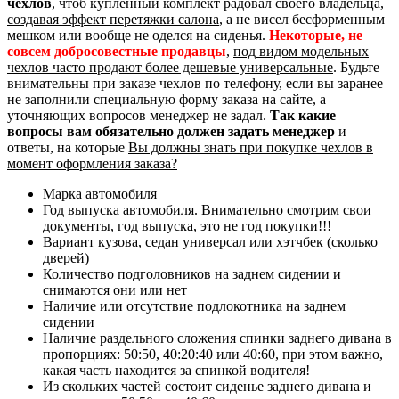
чехлов
, чтоб купленный комплект радовал своего владельца,
создавая эффект перетяжки салона
, а не висел бесформенным
мешком или вообще не оделся на сиденья.
Некоторые, не
совсем добросовестные продавцы
,
под видом модельных
чехлов часто продают более дешевые универсальные
. Будьте
внимательны при заказе чехлов по телефону, если вы заранее
не заполнили специальную форму заказа на сайте, а
уточняющих вопросов менеджер не задал.
Так какие
вопросы вам обязательно должен задать менеджер
и
ответы, на которые
Вы должны знать при покупке чехлов в
момент оформления заказа?
Марка автомобиля
Год выпуска автомобиля. Внимательно смотрим свои
документы, год выпуска, это не год покупки!!!
Вариант кузова, седан универсал или хэтчбек (сколько
дверей)
Количество подголовников на заднем сидении и
снимаются они или нет
Наличие или отсутствие подлокотника на заднем
сидении
Наличие раздельного сложения спинки заднего дивана в
пропорциях: 50:50, 40:20:40 или 40:60, при этом важно,
какая часть находится за спинкой водителя!
Из скольких частей состоит сиденье заднего дивана и