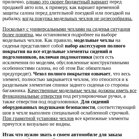
прилично,
однако это скорее бюджетный вариант
перед
продажей авто или, к примеру, как вариант временной
защиты салона перед длительной поездкой или поездкой на
рыбалку,
когда покупка модельных чехлов не целесообразна.
Поскольку с универсальными чехлами на сиденья ситуация
более понятна
, мы остановимся подробнее на выборе
модельных чехлов. Как правило,
модельные чехлы
на
сиденья представляют собой
набор аксессуаров полного
покрытия на все отдельные элементы сидений и
подголовников, включая подлокотники
(хотя есть
исключения по моделям, обусловленные конструктивными
особенностями салона, но об этом Вас обязательно
предупредят).
Чехол полного покрытия означает
, что весь
элемент, полностью закрывается чехлом, это относится и к
раздельным элементам спинки заднего сиденья со стороны
багажника.
Качественные модельные чехлы должны иметь все
функциональные отверстия
под регулировочные ручки, а
также отверстия под подголовники.
Для сидений
оборудованных подушками безопасности
, соответствующий
шов в чехле выполнен специальной ослабленной строчкой.
При грамотной установке чехлов
все крепежные элементы
прячутся и визуально не видны.
Итак что нужно знать о своем автомобиле для заказа