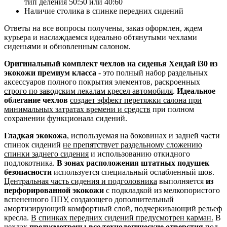
тип деления 50:50 или 40:60
Наличие столика в спинке передних сидений
Ответы на все вопросы получены, заказ оформлен, ждем
курьера и наслаждаемся идеально обтянутыми чехлами
сиденьями и обновленным салоном.
Оригинальный комплект чехлов на сиденья Хендай i30 из
экокожи премиум класса
- это полный набор раздельных
аксессуаров полного покрытия элементов, раскроенных
строго по заводским лекалам кресел автомобиля
.
Идеальное
облегание чехлов
создает эффект перетяжки салона при
минимальных затратах времени и средств
при полном
сохранении функционала сидений.
Гладкая экокожа
, используемая на боковинах и задней части
спинок сидений
не препятствует раздельному сложению
спинки заднего сидения
и использованию откидного
подлокотника.
В зонах расположения штатных подушек
безопасности
используется специальный ослабленный шов.
Центральная часть сидения и подголовника
выполняется
из
перфорированной экокожи
с подкладкой из мелкопористого
вспененного ППУ, создающего дополнительный
амортизирующий комфортный слой, подчеркивающий рельеф
кресла.
В спинках передних сидений предусмотрен карман.
В
чехлах
предусмотрены все технологические отверстия
под