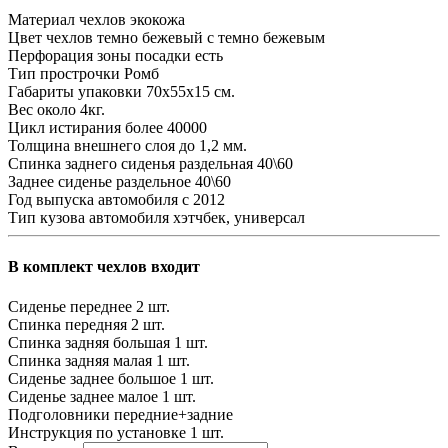
Материал чехлов
экокожа
Цвет чехлов
темно бежевый с темно бежевым
Перфорация зоны посадки
есть
Тип прострочки
Ромб
Габариты упаковки
70х55х15 см.
Вес
около 4кг.
Цикл истирания
более 40000
Толщина внешнего слоя
до 1,2 мм.
Спинка заднего сиденья
раздельная 40\60
Заднее сиденье
раздельное 40\60
Год выпуска автомобиля
с 2012
Тип кузова автомобиля
хэтчбек, универсал
В комплект чехлов входит
Сиденье переднее
2 шт.
Спинка передняя
2 шт.
Спинка задняя большая
1 шт.
Спинка задняя малая
1 шт.
Сиденье заднее большое
1 шт.
Сиденье заднее малое
1 шт.
Подголовники
передние+задние
Инструкция по установке
1 шт.