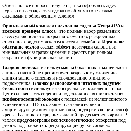
Ответы на все вопросы получены, заказ оформлен, ждем
курьера и наслаждаемся идеально обтянутыми чехлами
сиденьями и обновленным салоном.
Оригинальный комплект чехлов на сиденья Хендай i30 из
экокожи премиум класса
- это полный набор раздельных
аксессуаров полного покрытия элементов, раскроенных
строго по заводским лекалам кресел автомобиля
.
Идеальное
облегание чехлов
создает эффект перетяжки салона при
минимальных затратах времени и средств
при полном
сохранении функционала сидений.
Гладкая экокожа
, используемая на боковинах и задней части
спинок сидений
не препятствует раздельному сложению
спинки заднего сидения
и использованию откидного
подлокотника.
В зонах расположения штатных подушек
безопасности
используется специальный ослабленный шов.
Центральная часть сидения и подголовника
выполняется
из
перфорированной экокожи
с подкладкой из мелкопористого
вспененного ППУ, создающего дополнительный
амортизирующий комфортный слой, подчеркивающий рельеф
кресла.
В спинках передних сидений предусмотрен карман.
В
чехлах
предусмотрены все технологические отверстия
под
ремни, подголовники, регулирующие ручки согласно
конструктиву салона
, при этом сам крепеж чехла надежно