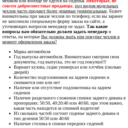
мешком или вообще не оделся на сиденья.
Некоторые, не
совсем добросовестные продавцы
,
под видом модельных
чехлов часто продают более дешевые универсальные
. Будьте
внимательны при заказе чехлов по телефону, если вы заранее
не заполнили специальную форму заказа на сайте, а
уточняющих вопросов менеджер не задал.
Так какие
вопросы вам обязательно должен задать менеджер
и
ответы, на которые
Вы должны знать при покупке чехлов в
момент оформления заказа?
Марка автомобиля
Год выпуска автомобиля. Внимательно смотрим свои
документы, год выпуска, это не год покупки!!!
Вариант кузова, седан универсал или хэтчбек (сколько
дверей)
Количество подголовников на заднем сидении и
снимаются они или нет
Наличие или отсутствие подлокотника на заднем
сидении
Наличие раздельного сложения спинки заднего дивана в
пропорциях: 50:50, 40:20:40 или 40:60, при этом важно,
какая часть находится за спинкой водителя!
Из скольких частей состоит сиденье заднего дивана и
тип деления 50:50 или 40:60
Наличие столика в спинке передних сидений