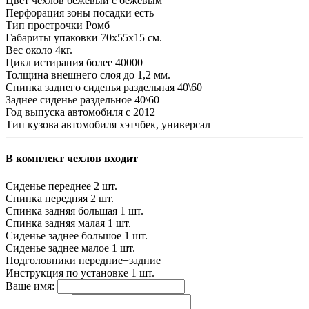
Цвет чехлов
бежевый с бежевым
Перфорация зоны посадки
есть
Тип прострочки
Ромб
Габариты упаковки
70х55х15 см.
Вес
около 4кг.
Цикл истирания
более 40000
Толщина внешнего слоя
до 1,2 мм.
Спинка заднего сиденья
раздельная 40\60
Заднее сиденье
раздельное 40\60
Год выпуска автомобиля
с 2012
Тип кузова автомобиля
хэтчбек, универсал
В комплект чехлов входит
Сиденье переднее
2 шт.
Спинка передняя
2 шт.
Спинка задняя большая
1 шт.
Спинка задняя малая
1 шт.
Сиденье заднее большое
1 шт.
Сиденье заднее малое
1 шт.
Подголовники
передние+задние
Инструкция по установке
1 шт.
Ваше имя: