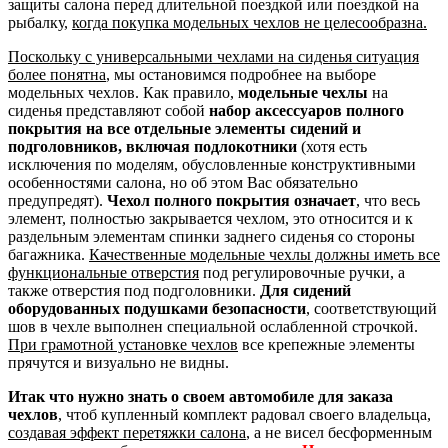
защиты салона перед длительной поездкой или поездкой на
рыбалку,
когда покупка модельных чехлов не целесообразна.
Поскольку с универсальными чехлами на сиденья ситуация
более понятна
, мы остановимся подробнее на выборе
модельных чехлов. Как правило,
модельные чехлы
на
сиденья представляют собой
набор аксессуаров полного
покрытия на все отдельные элементы сидений и
подголовников, включая подлокотники
(хотя есть
исключения по моделям, обусловленные конструктивными
особенностями салона, но об этом Вас обязательно
предупредят).
Чехол полного покрытия означает
, что весь
элемент, полностью закрывается чехлом, это относится и к
раздельным элементам спинки заднего сиденья со стороны
багажника.
Качественные модельные чехлы должны иметь все
функциональные отверстия
под регулировочные ручки, а
также отверстия под подголовники.
Для сидений
оборудованных подушками безопасности
, соответствующий
шов в чехле выполнен специальной ослабленной строчкой.
При грамотной установке чехлов
все крепежные элементы
прячутся и визуально не видны.
Итак что нужно знать о своем автомобиле для заказа
чехлов
, чтоб купленный комплект радовал своего владельца,
создавая эффект перетяжки салона
, а не висел бесформенным