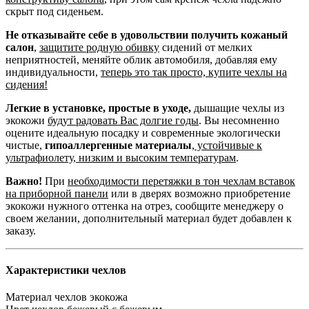
скрыт под сиденьем.
Не отказывайте себе в удовольствии получить кожаный
салон
,
защитите родную обивку
сидений от мелких
неприятностей, меняйте облик автомобиля, добавляя ему
индивидуальности,
теперь это так просто, купите чехлы на
сидения!
Легкие в установке, простые в уходе,
дышащие чехлы из
экокожи
будут радовать Вас долгие годы
. Вы несомненно
оцените идеальную посадку и современные экологически
чистые,
гипоаллергенные материалы
,
устойчивые к
ультрафиолету, низким и высоким температурам
.
Важно!
При
необходимости перетяжки в тон чехлам вставок
на приборной панели
или в дверях возможно приобретение
экокожи нужного оттенка на отрез, сообщите менеджеру о
своем желании, дополнительный материал будет добавлен к
заказу.
Характеристики чехлов
Материал чехлов
экокожа