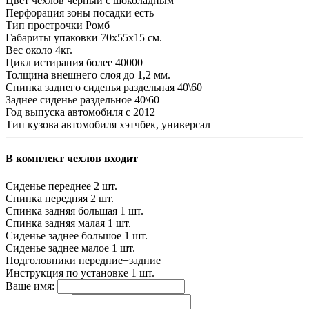
Цвет чехлов
черный с шоколадным
Перфорация зоны посадки
есть
Тип прострочки
Ромб
Габариты упаковки
70х55х15 см.
Вес
около 4кг.
Цикл истирания
более 40000
Толщина внешнего слоя
до 1,2 мм.
Спинка заднего сиденья
раздельная 40\60
Заднее сиденье
раздельное 40\60
Год выпуска автомобиля
с 2012
Тип кузова автомобиля
хэтчбек, универсал
В комплект чехлов входит
Сиденье переднее
2 шт.
Спинка передняя
2 шт.
Спинка задняя большая
1 шт.
Спинка задняя малая
1 шт.
Сиденье заднее большое
1 шт.
Сиденье заднее малое
1 шт.
Подголовники
передние+задние
Инструкция по установке
1 шт.
Ваше имя: