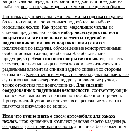
защиты салона перед длительной поездкой или поездкой на
рыбалку,
когда покупка модельных чехлов не целесообразна.
Поскольку с универсальными чехлами на сиденья ситуация
более понятна
, мы остановимся подробнее на выборе
модельных чехлов. Как правило,
модельные чехлы
на
сиденья представляют собой
набор аксессуаров полного
покрытия на все отдельные элементы сидений и
подголовников, включая подлокотники
(хотя есть
исключения по моделям, обусловленные конструктивными
особенностями салона, но об этом Вас обязательно
предупредят).
Чехол полного покрытия означает
, что весь
элемент, полностью закрывается чехлом, это относится и к
раздельным элементам спинки заднего сиденья со стороны
багажника.
Качественные модельные чехлы должны иметь все
функциональные отверстия
под регулировочные ручки, а
также отверстия под подголовники.
Для сидений
оборудованных подушками безопасности
, соответствующий
шов в чехле выполнен специальной ослабленной строчкой.
При грамотной установке чехлов
все крепежные элементы
прячутся и визуально не видны.
Итак что нужно знать о своем автомобиле для заказа
чехлов
, чтоб купленный комплект радовал своего владельца,
создавая эффект перетяжки салона
, а не висел бесформенным