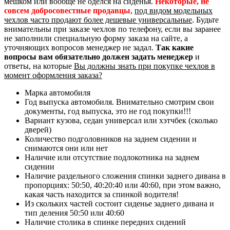
мешком или вообще не оделся на сиденья.
Некоторые, не
совсем добросовестные продавцы
,
под видом модельных
чехлов часто продают более дешевые универсальные
. Будьте
внимательны при заказе чехлов по телефону, если вы заранее
не заполнили специальную форму заказа на сайте, а
уточняющих вопросов менеджер не задал.
Так какие
вопросы вам обязательно должен задать менеджер
и
ответы, на которые
Вы должны знать при покупке чехлов в
момент оформления заказа?
Марка автомобиля
Год выпуска автомобиля. Внимательно смотрим свои
документы, год выпуска, это не год покупки!!!
Вариант кузова, седан универсал или хэтчбек (сколько
дверей)
Количество подголовников на заднем сидении и
снимаются они или нет
Наличие или отсутствие подлокотника на заднем
сидении
Наличие раздельного сложения спинки заднего дивана в
пропорциях: 50:50, 40:20:40 или 40:60, при этом важно,
какая часть находится за спинкой водителя!
Из скольких частей состоит сиденье заднего дивана и
тип деления 50:50 или 40:60
Наличие столика в спинке передних сидений