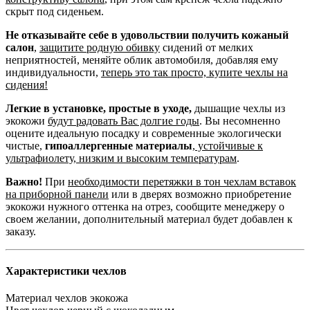
скрыт под сиденьем.
Не отказывайте себе в удовольствии получить кожаный
салон
,
защитите родную обивку
сидений от мелких
неприятностей, меняйте облик автомобиля, добавляя ему
индивидуальности,
теперь это так просто, купите чехлы на
сидения!
Легкие в установке, простые в уходе,
дышащие чехлы из
экокожи
будут радовать Вас долгие годы
. Вы несомненно
оцените идеальную посадку и современные экологически
чистые,
гипоаллергенные материалы
,
устойчивые к
ультрафиолету, низким и высоким температурам
.
Важно!
При
необходимости перетяжки в тон чехлам вставок
на приборной панели
или в дверях возможно приобретение
экокожи нужного оттенка на отрез, сообщите менеджеру о
своем желании, дополнительный материал будет добавлен к
заказу.
Характеристики чехлов
Материал чехлов
экокожа