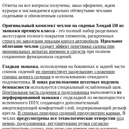
Ответы на все вопросы получены, заказ оформлен, ждем
курьера и наслаждаемся идеально обтянутыми чехлами
сиденьями и обновленным салоном.
Оригинальный комплект чехлов на сиденья Хендай i30 из
экокожи премиум класса
- это полный набор раздельных
аксессуаров полного покрытия элементов, раскроенных
строго по заводским лекалам кресел автомобиля
.
Идеальное
облегание чехлов
создает эффект перетяжки салона при
минимальных затратах времени и средств
при полном
сохранении функционала сидений.
Гладкая экокожа
, используемая на боковинах и задней части
спинок сидений
не препятствует раздельному сложению
спинки заднего сидения
и использованию откидного
подлокотника.
В зонах расположения штатных подушек
безопасности
используется специальный ослабленный шов.
Центральная часть сидения и подголовника
выполняется
из
перфорированной экокожи
с подкладкой из мелкопористого
вспененного ППУ, создающего дополнительный
амортизирующий комфортный слой, подчеркивающий рельеф
кресла.
В спинках передних сидений предусмотрен карман.
В
чехлах
предусмотрены все технологические отверстия
под
ремни, подголовники, регулирующие ручки согласно
конструктиву салона
, при этом сам крепеж чехла надежно