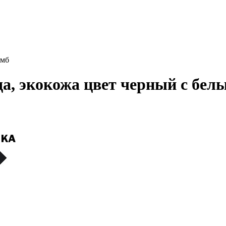
омб
ода, экокожа цвет черный с бел