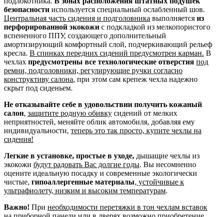
подлокотника.
В зонах расположения штатных подушек
безопасности
используется специальный ослабленный шов.
Центральная часть сидения и подголовника
выполняется
из
перфорированной экокожи
с подкладкой из мелкопористого
вспененного ППУ, создающего дополнительный
амортизирующий комфортный слой, подчеркивающий рельеф
кресла.
В спинках передних сидений предусмотрен карман.
В
чехлах
предусмотрены все технологические отверстия
под
ремни, подголовники, регулирующие ручки согласно
конструктиву салона
, при этом сам крепеж чехла надежно
скрыт под сиденьем.
Не отказывайте себе в удовольствии получить кожаный
салон
,
защитите родную обивку
сидений от мелких
неприятностей, меняйте облик автомобиля, добавляя ему
индивидуальности,
теперь это так просто, купите чехлы на
сидения!
Легкие в установке, простые в уходе,
дышащие чехлы из
экокожи
будут радовать Вас долгие годы
. Вы несомненно
оцените идеальную посадку и современные экологически
чистые,
гипоаллергенные материалы
,
устойчивые к
ультрафиолету, низким и высоким температурам
.
Важно!
При
необходимости перетяжки в тон чехлам вставок
на приборной панели
или в дверях возможно приобретение