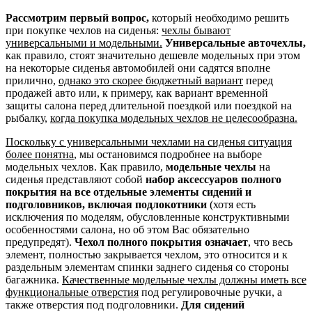
Рассмотрим первый вопрос,
который необходимо решить
при покупке чехлов на сиденья:
чехлы бывают
универсальными и модельными.
Универсальные авточехлы,
как правило, стоят значительно дешевле модельных при этом
на некоторые сиденья автомобилей они садятся вполне
прилично,
однако это скорее бюджетный вариант
перед
продажей авто или, к примеру, как вариант временной
защиты салона перед длительной поездкой или поездкой на
рыбалку,
когда покупка модельных чехлов не целесообразна.
Поскольку с универсальными чехлами на сиденья ситуация
более понятна
, мы остановимся подробнее на выборе
модельных чехлов. Как правило,
модельные чехлы
на
сиденья представляют собой
набор аксессуаров полного
покрытия на все отдельные элементы сидений и
подголовников, включая подлокотники
(хотя есть
исключения по моделям, обусловленные конструктивными
особенностями салона, но об этом Вас обязательно
предупредят).
Чехол полного покрытия означает
, что весь
элемент, полностью закрывается чехлом, это относится и к
раздельным элементам спинки заднего сиденья со стороны
багажника.
Качественные модельные чехлы должны иметь все
функциональные отверстия
под регулировочные ручки, а
также отверстия под подголовники.
Для сидений