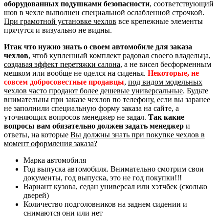
оборудованных подушками безопасности
, соответствующий
шов в чехле выполнен специальной ослабленной строчкой.
При грамотной установке чехлов
все крепежные элементы
прячутся и визуально не видны.
Итак что нужно знать о своем автомобиле для заказа
чехлов
, чтоб купленный комплект радовал своего владельца,
создавая эффект перетяжки салона
, а не висел бесформенным
мешком или вообще не оделся на сиденья.
Некоторые, не
совсем добросовестные продавцы
,
под видом модельных
чехлов часто продают более дешевые универсальные
. Будьте
внимательны при заказе чехлов по телефону, если вы заранее
не заполнили специальную форму заказа на сайте, а
уточняющих вопросов менеджер не задал.
Так какие
вопросы вам обязательно должен задать менеджер
и
ответы, на которые
Вы должны знать при покупке чехлов в
момент оформления заказа?
Марка автомобиля
Год выпуска автомобиля. Внимательно смотрим свои
документы, год выпуска, это не год покупки!!!
Вариант кузова, седан универсал или хэтчбек (сколько
дверей)
Количество подголовников на заднем сидении и
снимаются они или нет