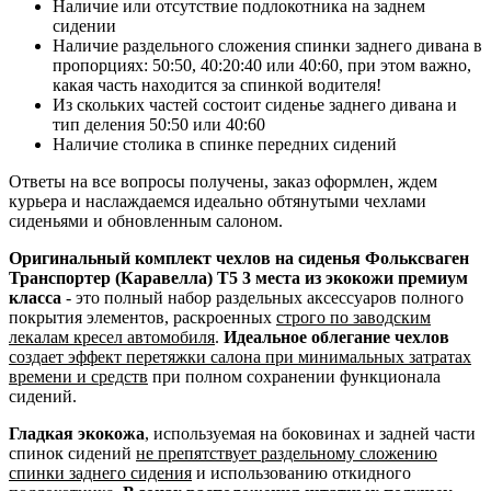
Наличие или отсутствие подлокотника на заднем
сидении
Наличие раздельного сложения спинки заднего дивана в
пропорциях: 50:50, 40:20:40 или 40:60, при этом важно,
какая часть находится за спинкой водителя!
Из скольких частей состоит сиденье заднего дивана и
тип деления 50:50 или 40:60
Наличие столика в спинке передних сидений
Ответы на все вопросы получены, заказ оформлен, ждем
курьера и наслаждаемся идеально обтянутыми чехлами
сиденьями и обновленным салоном.
Оригинальный комплект чехлов на сиденья Фольксваген
Транспортер (Каравелла) Т5 3 места из экокожи премиум
класса
- это полный набор раздельных аксессуаров полного
покрытия элементов, раскроенных
строго по заводским
лекалам кресел автомобиля
.
Идеальное облегание чехлов
создает эффект перетяжки салона при минимальных затратах
времени и средств
при полном сохранении функционала
сидений.
Гладкая экокожа
, используемая на боковинах и задней части
спинок сидений
не препятствует раздельному сложению
спинки заднего сидения
и использованию откидного