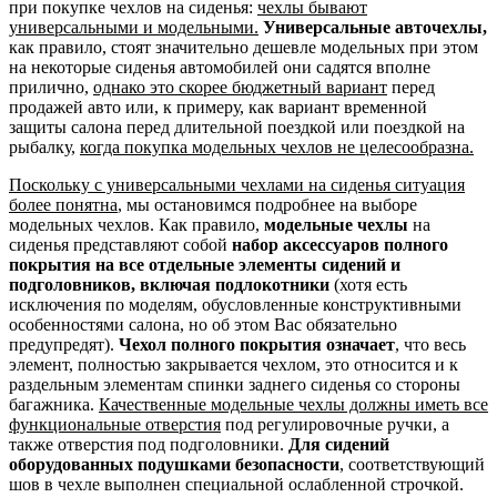
при покупке чехлов на сиденья:
чехлы бывают
универсальными и модельными.
Универсальные авточехлы,
как правило, стоят значительно дешевле модельных при этом
на некоторые сиденья автомобилей они садятся вполне
прилично,
однако это скорее бюджетный вариант
перед
продажей авто или, к примеру, как вариант временной
защиты салона перед длительной поездкой или поездкой на
рыбалку,
когда покупка модельных чехлов не целесообразна.
Поскольку с универсальными чехлами на сиденья ситуация
более понятна
, мы остановимся подробнее на выборе
модельных чехлов. Как правило,
модельные чехлы
на
сиденья представляют собой
набор аксессуаров полного
покрытия на все отдельные элементы сидений и
подголовников, включая подлокотники
(хотя есть
исключения по моделям, обусловленные конструктивными
особенностями салона, но об этом Вас обязательно
предупредят).
Чехол полного покрытия означает
, что весь
элемент, полностью закрывается чехлом, это относится и к
раздельным элементам спинки заднего сиденья со стороны
багажника.
Качественные модельные чехлы должны иметь все
функциональные отверстия
под регулировочные ручки, а
также отверстия под подголовники.
Для сидений
оборудованных подушками безопасности
, соответствующий
шов в чехле выполнен специальной ослабленной строчкой.