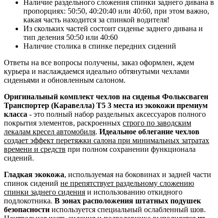
Наличие раздельного сложения спинки заднего дивана в
пропорциях: 50:50, 40:20:40 или 40:60, при этом важно,
какая часть находится за спинкой водителя!
Из скольких частей состоит сиденье заднего дивана и
тип деления 50:50 или 40:60
Наличие столика в спинке передних сидений
Ответы на все вопросы получены, заказ оформлен, ждем
курьера и наслаждаемся идеально обтянутыми чехлами
сиденьями и обновленным салоном.
Оригинальный комплект чехлов на сиденья Фольксваген
Транспортер (Каравелла) Т5 3 места из экокожи премиум
класса
- это полный набор раздельных аксессуаров полного
покрытия элементов, раскроенных
строго по заводским
лекалам кресел автомобиля
.
Идеальное облегание чехлов
создает эффект перетяжки салона при минимальных затратах
времени и средств
при полном сохранении функционала
сидений.
Гладкая экокожа
, используемая на боковинах и задней части
спинок сидений
не препятствует раздельному сложению
спинки заднего сидения
и использованию откидного
подлокотника.
В зонах расположения штатных подушек
безопасности
используется специальный ослабленный шов.