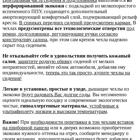
Центральная часть сидения и подголовника
выполняется
из
перфорированной экокожи
с подкладкой из мелкопористого
вспененного ППУ, создающего дополнительный
амортизирующий комфортный слой, подчеркивающий рельеф
кресла.
В спинках передних сидений предусмотрен карман.
В
чехлах
предусмотрены все технологические отверстия
под
ремни, подголовники, регулирующие ручки согласно
конструктиву салона
, при этом сам крепеж чехла надежно
скрыт под сиденьем.
Не отказывайте себе в удовольствии получить кожаный
салон
,
защитите родную обивку
сидений от мелких
неприятностей, меняйте облик автомобиля, добавляя ему
индивидуальности,
теперь это так просто, купите чехлы на
сидения!
Легкие в установке, простые в уходе,
дышащие чехлы из
экокожи
будут радовать Вас долгие годы
. Вы несомненно
оцените идеальную посадку и современные экологически
чистые,
гипоаллергенные материалы
,
устойчивые к
ультрафиолету, низким и высоким температурам
.
Важно!
При
необходимости перетяжки в тон чехлам вставок
на приборной панели
или в дверях возможно приобретение
экокожи нужного оттенка на отрез, сообщите менеджеру о
своем желании, дополнительный материал будет добавлен к