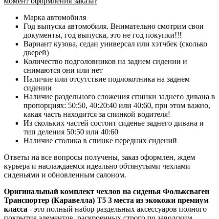
момент оформления заказа?
Марка автомобиля
Год выпуска автомобиля. Внимательно смотрим свои
документы, год выпуска, это не год покупки!!!
Вариант кузова, седан универсал или хэтчбек (сколько
дверей)
Количество подголовников на заднем сидении и
снимаются они или нет
Наличие или отсутствие подлокотника на заднем
сидении
Наличие раздельного сложения спинки заднего дивана в
пропорциях: 50:50, 40:20:40 или 40:60, при этом важно,
какая часть находится за спинкой водителя!
Из скольких частей состоит сиденье заднего дивана и
тип деления 50:50 или 40:60
Наличие столика в спинке передних сидений
Ответы на все вопросы получены, заказ оформлен, ждем
курьера и наслаждаемся идеально обтянутыми чехлами
сиденьями и обновленным салоном.
Оригинальный комплект чехлов на сиденья Фольксваген
Транспортер (Каравелла) Т5 3 места из экокожи премиум
класса
- это полный набор раздельных аксессуаров полного
покрытия элементов, раскроенных
строго по заводским