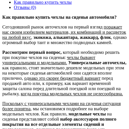
Как правильно купить чехлы
Отзывы (0)
Как правильно купить чехлы на сиденья автомобиля?
Сегодняшний рынок авточехлов на первый взгляд
поражает
нас своим изобилием материалов, их комбинаций и расцветок
на любой вкус
,
экокожа, алькантара, жаккард, флок
, однако
огромный выбор таит и множество подводных камней.
Рассмотрим первый вопрос,
который необходимо решить
при покупке чехлов на сиденья:
чехлы бывают
универсальными и модельными.
Универсальные авточехлы,
как правило, стоят значительно дешевле модельных при этом
на некоторые сиденья автомобилей они садятся вполне
прилично,
однако это скорее бюджетный вариант
перед
продажей авто или, к примеру, как вариант временной
защиты салона перед длительной поездкой или поездкой на
рыбалку,
когда покупка модельных чехлов не целесообразна.
Поскольку с универсальными чехлами на сиденья ситуация
более понятна
, мы остановимся подробнее на выборе
модельных чехлов. Как правило,
модельные чехлы
на
сиденья представляют собой
набор аксессуаров полного
покрытия на все отдельные элементы сидений и