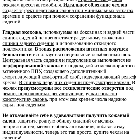
лекалам кресел автомобиля
.
Идеальное облегание чехлов
создает эффект перетяжки салона при минимальных затратах
времени и средств
при полном сохранении функционала
сидений.
Гладкая экокожа
, используемая на боковинах и задней части
спинок сидений
не препятствует раздельному сложению
спинки заднего сидения
и использованию откидного
подлокотника.
В зонах расположения штатных подушек
безопасности
используется специальный ослабленный шов.
Центральная часть сидения и подголовника
выполняется
из
перфорированной экокожи
с подкладкой из мелкопористого
вспененного ППУ, создающего дополнительный
амортизирующий комфортный слой, подчеркивающий рельеф
кресла.
В спинках передних сидений предусмотрен карман.
В
чехлах
предусмотрены все технологические отверстия
под
ремни, подголовники, регулирующие ручки согласно
конструктиву салона
, при этом сам крепеж чехла надежно
скрыт под сиденьем.
Не отказывайте себе в удовольствии получить кожаный
салон
,
защитите родную обивку
сидений от мелких
неприятностей, меняйте облик автомобиля, добавляя ему
индивидуальности,
теперь это так просто, купите чехлы на
сидения!