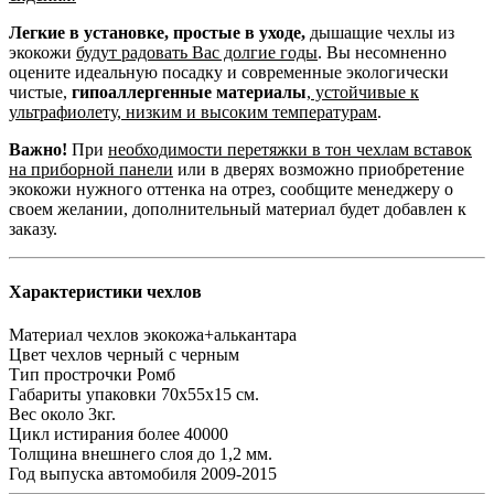
Легкие в установке, простые в уходе,
дышащие чехлы из
экокожи
будут радовать Вас долгие годы
. Вы несомненно
оцените идеальную посадку и современные экологически
чистые,
гипоаллергенные материалы
,
устойчивые к
ультрафиолету, низким и высоким температурам
.
Важно!
При
необходимости перетяжки в тон чехлам вставок
на приборной панели
или в дверях возможно приобретение
экокожи нужного оттенка на отрез, сообщите менеджеру о
своем желании, дополнительный материал будет добавлен к
заказу.
Характеристики чехлов
Материал чехлов
экокожа+алькантара
Цвет чехлов
черный с черным
Тип прострочки
Ромб
Габариты упаковки
70х55х15 см.
Вес
около 3кг.
Цикл истирания
более 40000
Толщина внешнего слоя
до 1,2 мм.
Год выпуска автомобиля
2009-2015