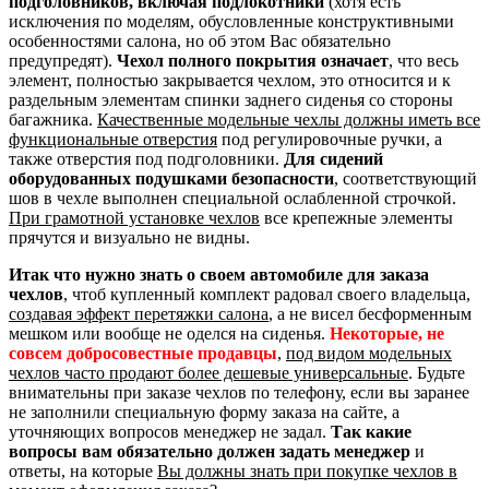
подголовников, включая подлокотники
(хотя есть
исключения по моделям, обусловленные конструктивными
особенностями салона, но об этом Вас обязательно
предупредят).
Чехол полного покрытия означает
, что весь
элемент, полностью закрывается чехлом, это относится и к
раздельным элементам спинки заднего сиденья со стороны
багажника.
Качественные модельные чехлы должны иметь все
функциональные отверстия
под регулировочные ручки, а
также отверстия под подголовники.
Для сидений
оборудованных подушками безопасности
, соответствующий
шов в чехле выполнен специальной ослабленной строчкой.
При грамотной установке чехлов
все крепежные элементы
прячутся и визуально не видны.
Итак что нужно знать о своем автомобиле для заказа
чехлов
, чтоб купленный комплект радовал своего владельца,
создавая эффект перетяжки салона
, а не висел бесформенным
мешком или вообще не оделся на сиденья.
Некоторые, не
совсем добросовестные продавцы
,
под видом модельных
чехлов часто продают более дешевые универсальные
. Будьте
внимательны при заказе чехлов по телефону, если вы заранее
не заполнили специальную форму заказа на сайте, а
уточняющих вопросов менеджер не задал.
Так какие
вопросы вам обязательно должен задать менеджер
и
ответы, на которые
Вы должны знать при покупке чехлов в