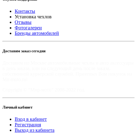
Контакты
Установка чехлов
Отзывы
Фотогалереи
Бренды автомобилей
Доставим заказ сегодня
Доставим по Москве автомобильные чехлы и авто аксессуары
в день заказа, или на следующий день после заказа,
собственной курьерской службой. Приятных Вам покупок на
Mir-moto.ru!
Copyright © "Мир-мото" 2008-2022 год.
Личный кабинет
Вход в кабинет
Регистрация
Выход из кабинета