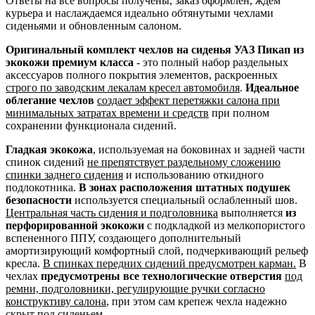
Ответы на все вопросы получены, заказ оформлен, ждем
курьера и наслаждаемся идеально обтянутыми чехлами
сиденьями и обновленным салоном.
Оригинальный комплект чехлов на сиденья УАЗ Пикап из
экокожи премиум класса
- это полный набор раздельных
аксессуаров полного покрытия элементов, раскроенных
строго по заводским лекалам кресел автомобиля
.
Идеальное
облегание чехлов
создает эффект перетяжки салона при
минимальных затратах времени и средств
при полном
сохранении функционала сидений.
Гладкая экокожа
, используемая на боковинах и задней части
спинок сидений
не препятствует раздельному сложению
спинки заднего сидения
и использованию откидного
подлокотника.
В зонах расположения штатных подушек
безопасности
используется специальный ослабленный шов.
Центральная часть сидения и подголовника
выполняется
из
перфорированной экокожи
с подкладкой из мелкопористого
вспененного ППУ, создающего дополнительный
амортизирующий комфортный слой, подчеркивающий рельеф
кресла.
В спинках передних сидений предусмотрен карман.
В
чехлах
предусмотрены все технологические отверстия
под
ремни, подголовники, регулирующие ручки согласно
конструктиву салона
, при этом сам крепеж чехла надежно
скрыт под сиденьем.