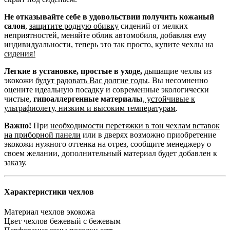
Не отказывайте себе в удовольствии получить кожаный
салон
,
защитите родную обивку
сидений от мелких
неприятностей, меняйте облик автомобиля, добавляя ему
индивидуальности,
теперь это так просто, купите чехлы на
сидения!
Легкие в установке, простые в уходе,
дышащие чехлы из
экокожи
будут радовать Вас долгие годы
. Вы несомненно
оцените идеальную посадку и современные экологически
чистые,
гипоаллергенные материалы
,
устойчивые к
ультрафиолету, низким и высоким температурам
.
Важно!
При
необходимости перетяжки в тон чехлам вставок
на приборной панели
или в дверях возможно приобретение
экокожи нужного оттенка на отрез, сообщите менеджеру о
своем желании, дополнительный материал будет добавлен к
заказу.
Характеристики чехлов
Материал чехлов
экокожа
Цвет чехлов
бежевый с бежевым