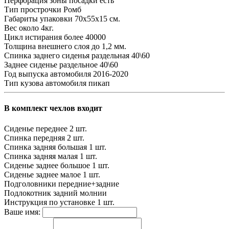
Перфорация зоны посадки
есть
Тип прострочки
Ромб
Габариты упаковки
70х55х15 см.
Вес
около 4кг.
Цикл истирания
более 40000
Толщина внешнего слоя
до 1,2 мм.
Спинка заднего сиденья
раздельная 40\60
Заднее сиденье
раздельное 40\60
Год выпуска автомобиля
2016-2020
Тип кузова автомобиля
пикап
В комплект чехлов входит
Сиденье переднее
2 шт.
Спинка передняя
2 шт.
Спинка задняя большая
1 шт.
Спинка задняя малая
1 шт.
Сиденье заднее большое
1 шт.
Сиденье заднее малое
1 шт.
Подголовники
передние+задние
Подлокотник задний
молнии
Инструкция по установке
1 шт.
Ваше имя: