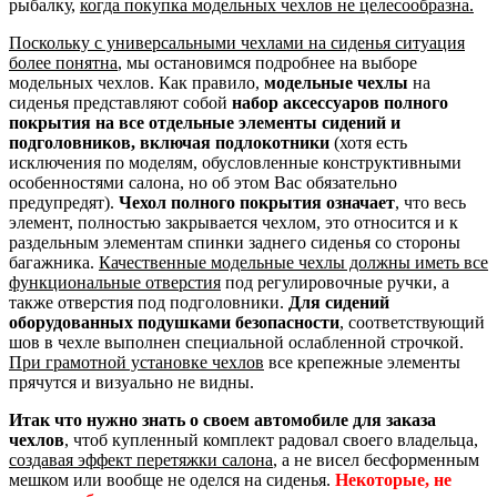
рыбалку,
когда покупка модельных чехлов не целесообразна.
Поскольку с универсальными чехлами на сиденья ситуация
более понятна
, мы остановимся подробнее на выборе
модельных чехлов. Как правило,
модельные чехлы
на
сиденья представляют собой
набор аксессуаров полного
покрытия на все отдельные элементы сидений и
подголовников, включая подлокотники
(хотя есть
исключения по моделям, обусловленные конструктивными
особенностями салона, но об этом Вас обязательно
предупредят).
Чехол полного покрытия означает
, что весь
элемент, полностью закрывается чехлом, это относится и к
раздельным элементам спинки заднего сиденья со стороны
багажника.
Качественные модельные чехлы должны иметь все
функциональные отверстия
под регулировочные ручки, а
также отверстия под подголовники.
Для сидений
оборудованных подушками безопасности
, соответствующий
шов в чехле выполнен специальной ослабленной строчкой.
При грамотной установке чехлов
все крепежные элементы
прячутся и визуально не видны.
Итак что нужно знать о своем автомобиле для заказа
чехлов
, чтоб купленный комплект радовал своего владельца,
создавая эффект перетяжки салона
, а не висел бесформенным
мешком или вообще не оделся на сиденья.
Некоторые, не