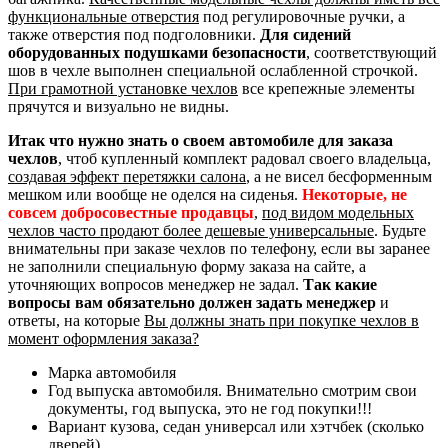
функциональные отверстия
под регулировочные ручки, а
также отверстия под подголовники.
Для сидений
оборудованных подушками безопасности
, соответствующий
шов в чехле выполнен специальной ослабленной строчкой.
При грамотной установке чехлов
все крепежные элементы
прячутся и визуально не видны.
Итак что нужно знать о своем автомобиле для заказа
чехлов
, чтоб купленный комплект радовал своего владельца,
создавая эффект перетяжки салона
, а не висел бесформенным
мешком или вообще не оделся на сиденья.
Некоторые, не
совсем добросовестные продавцы
,
под видом модельных
чехлов часто продают более дешевые универсальные
. Будьте
внимательны при заказе чехлов по телефону, если вы заранее
не заполнили специальную форму заказа на сайте, а
уточняющих вопросов менеджер не задал.
Так какие
вопросы вам обязательно должен задать менеджер
и
ответы, на которые
Вы должны знать при покупке чехлов в
момент оформления заказа?
Марка автомобиля
Год выпуска автомобиля. Внимательно смотрим свои
документы, год выпуска, это не год покупки!!!
Вариант кузова, седан универсал или хэтчбек (сколько
дверей)