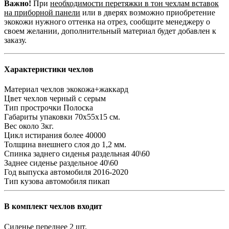
Важно!
При
необходимости перетяжки в тон чехлам вставок
на приборной панели
или в дверях возможно приобретение
экокожи нужного оттенка на отрез, сообщите менеджеру о
своем желании, дополнительный материал будет добавлен к
заказу.
Характеристики чехлов
Материал чехлов
экокожа+жаккард
Цвет чехлов
черный с серым
Тип прострочки
Полоска
Габариты упаковки
70х55х15 см.
Вес
около 3кг.
Цикл истирания
более 40000
Толщина внешнего слоя
до 1,2 мм.
Спинка заднего сиденья
раздельная 40\60
Заднее сиденье
раздельное 40\60
Год выпуска автомобиля
2016-2020
Тип кузова автомобиля
пикап
В комплект чехлов входит
Сиденье переднее
2 шт.