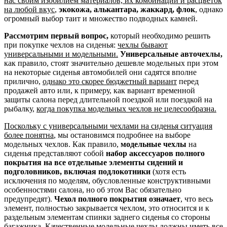
нас своим изобилием материалов, их комбинаций и расцветок
на любой вкус
,
экокожа, алькантара, жаккард, флок
, однако
огромный выбор таит и множество подводных камней.
Рассмотрим первый вопрос,
который необходимо решить
при покупке чехлов на сиденья:
чехлы бывают
универсальными и модельными.
Универсальные авточехлы,
как правило, стоят значительно дешевле модельных при этом
на некоторые сиденья автомобилей они садятся вполне
прилично,
однако это скорее бюджетный вариант
перед
продажей авто или, к примеру, как вариант временной
защиты салона перед длительной поездкой или поездкой на
рыбалку,
когда покупка модельных чехлов не целесообразна.
Поскольку с универсальными чехлами на сиденья ситуация
более понятна
, мы остановимся подробнее на выборе
модельных чехлов. Как правило,
модельные чехлы
на
сиденья представляют собой
набор аксессуаров полного
покрытия на все отдельные элементы сидений и
подголовников, включая подлокотники
(хотя есть
исключения по моделям, обусловленные конструктивными
особенностями салона, но об этом Вас обязательно
предупредят).
Чехол полного покрытия означает
, что весь
элемент, полностью закрывается чехлом, это относится и к
раздельным элементам спинки заднего сиденья со стороны
багажника.
Качественные модельные чехлы должны иметь все