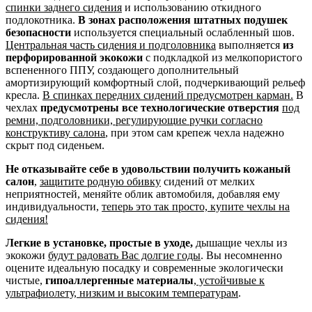
спинки заднего сидения
и использованию откидного
подлокотника.
В зонах расположения штатных подушек
безопасности
используется специальный ослабленный шов.
Центральная часть сидения и подголовника
выполняется
из
перфорированной экокожи
с подкладкой из мелкопористого
вспененного ППУ, создающего дополнительный
амортизирующий комфортный слой, подчеркивающий рельеф
кресла.
В спинках передних сидений предусмотрен карман.
В
чехлах
предусмотрены все технологические отверстия
под
ремни, подголовники, регулирующие ручки согласно
конструктиву салона
, при этом сам крепеж чехла надежно
скрыт под сиденьем.
Не отказывайте себе в удовольствии получить кожаный
салон
,
защитите родную обивку
сидений от мелких
неприятностей, меняйте облик автомобиля, добавляя ему
индивидуальности,
теперь это так просто, купите чехлы на
сидения!
Легкие в установке, простые в уходе,
дышащие чехлы из
экокожи
будут радовать Вас долгие годы
. Вы несомненно
оцените идеальную посадку и современные экологически
чистые,
гипоаллергенные материалы
,
устойчивые к
ультрафиолету, низким и высоким температурам
.