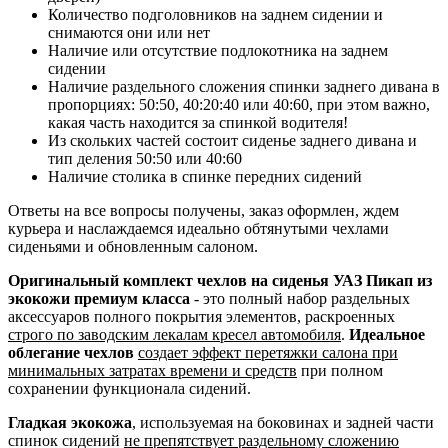
Количество подголовников на заднем сидении и
снимаются они или нет
Наличие или отсутствие подлокотника на заднем
сидении
Наличие раздельного сложения спинки заднего дивана в
пропорциях: 50:50, 40:20:40 или 40:60, при этом важно,
какая часть находится за спинкой водителя!
Из скольких частей состоит сиденье заднего дивана и
тип деления 50:50 или 40:60
Наличие столика в спинке передних сидений
Ответы на все вопросы получены, заказ оформлен, ждем
курьера и наслаждаемся идеально обтянутыми чехлами
сиденьями и обновленным салоном.
Оригинальный комплект чехлов на сиденья УАЗ Пикап из
экокожи премиум класса
- это полный набор раздельных
аксессуаров полного покрытия элементов, раскроенных
строго по заводским лекалам кресел автомобиля
.
Идеальное
облегание чехлов
создает эффект перетяжки салона при
минимальных затратах времени и средств
при полном
сохранении функционала сидений.
Гладкая экокожа
, используемая на боковинах и задней части
спинок сидений
не препятствует раздельному сложению