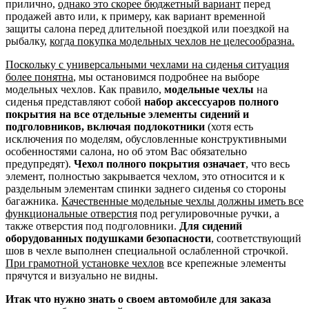
прилично,
однако это скорее бюджетный вариант
перед
продажей авто или, к примеру, как вариант временной
защиты салона перед длительной поездкой или поездкой на
рыбалку,
когда покупка модельных чехлов не целесообразна.
Поскольку с универсальными чехлами на сиденья ситуация
более понятна
, мы остановимся подробнее на выборе
модельных чехлов. Как правило,
модельные чехлы
на
сиденья представляют собой
набор аксессуаров полного
покрытия на все отдельные элементы сидений и
подголовников, включая подлокотники
(хотя есть
исключения по моделям, обусловленные конструктивными
особенностями салона, но об этом Вас обязательно
предупредят).
Чехол полного покрытия означает
, что весь
элемент, полностью закрывается чехлом, это относится и к
раздельным элементам спинки заднего сиденья со стороны
багажника.
Качественные модельные чехлы должны иметь все
функциональные отверстия
под регулировочные ручки, а
также отверстия под подголовники.
Для сидений
оборудованных подушками безопасности
, соответствующий
шов в чехле выполнен специальной ослабленной строчкой.
При грамотной установке чехлов
все крепежные элементы
прячутся и визуально не видны.
Итак что нужно знать о своем автомобиле для заказа