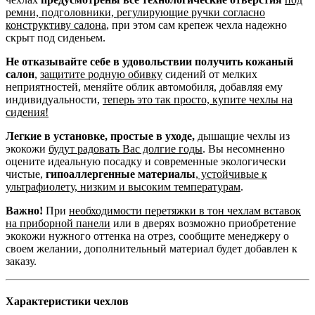
ремни, подголовники, регулирующие ручки согласно
конструктиву салона
, при этом сам крепеж чехла надежно
скрыт под сиденьем.
Не отказывайте себе в удовольствии получить кожаный
салон
,
защитите родную обивку
сидений от мелких
неприятностей, меняйте облик автомобиля, добавляя ему
индивидуальности,
теперь это так просто, купите чехлы на
сидения!
Легкие в установке, простые в уходе,
дышащие чехлы из
экокожи
будут радовать Вас долгие годы
. Вы несомненно
оцените идеальную посадку и современные экологически
чистые,
гипоаллергенные материалы
,
устойчивые к
ультрафиолету, низким и высоким температурам
.
Важно!
При
необходимости перетяжки в тон чехлам вставок
на приборной панели
или в дверях возможно приобретение
экокожи нужного оттенка на отрез, сообщите менеджеру о
своем желании, дополнительный материал будет добавлен к
заказу.
Характеристики чехлов