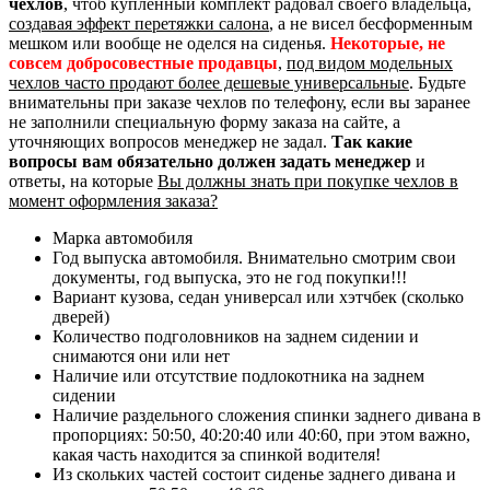
чехлов
, чтоб купленный комплект радовал своего владельца,
создавая эффект перетяжки салона
, а не висел бесформенным
мешком или вообще не оделся на сиденья.
Некоторые, не
совсем добросовестные продавцы
,
под видом модельных
чехлов часто продают более дешевые универсальные
. Будьте
внимательны при заказе чехлов по телефону, если вы заранее
не заполнили специальную форму заказа на сайте, а
уточняющих вопросов менеджер не задал.
Так какие
вопросы вам обязательно должен задать менеджер
и
ответы, на которые
Вы должны знать при покупке чехлов в
момент оформления заказа?
Марка автомобиля
Год выпуска автомобиля. Внимательно смотрим свои
документы, год выпуска, это не год покупки!!!
Вариант кузова, седан универсал или хэтчбек (сколько
дверей)
Количество подголовников на заднем сидении и
снимаются они или нет
Наличие или отсутствие подлокотника на заднем
сидении
Наличие раздельного сложения спинки заднего дивана в
пропорциях: 50:50, 40:20:40 или 40:60, при этом важно,
какая часть находится за спинкой водителя!
Из скольких частей состоит сиденье заднего дивана и