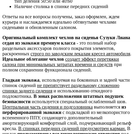
тип деления 50:50 или 40:60
Наличие столика в спинке передних сидений
Ответы на все вопросы получены, заказ оформлен, ждем
курьера и наслаждаемся идеально обтянутыми чехлами
сиденьями и обновленным салоном.
Оригинальный комплект чехлов на сиденья Сузуки Лиана
седан из экокожи премиум класса
- это полный набор
раздельных аксессуаров полного покрытия элементов,
раскроенных
строго по заводским лекалам кресел автомобиля
.
Идеальное облегание чехлов
создает эффект перетяжки
салона при минимальных затратах времени и средств
при
полном сохранении функционала сидений.
Гладкая экокожа
, используемая на боковинах и задней части
спинок сидений
не препятствует раздельному сложению
спинки заднего сидения
и использованию откидного
подлокотника.
В зонах расположения штатных подушек
безопасности
используется специальный ослабленный шов.
Центральная часть сидения и подголовника
выполняется
из
перфорированной экокожи
с подкладкой из мелкопористого
вспененного ППУ, создающего дополнительный
амортизирующий комфортный слой, подчеркивающий рельеф
кресла.
В спинках передних сидений предусмотрен карман.
В
чехлах
предусмотрены все технологические отверстия
под