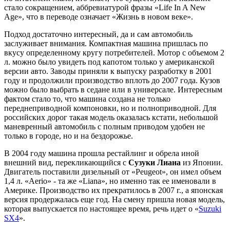
стало сокращением, аббревиатурой фразы «Life In A New
Age», что в переводе означает «Жизнь в новом веке».
Подход достаточно интересный, да и сам автомобиль
заслуживает внимания. Компактная машина пришлась по
вкусу определенному кругу потребителей. Мотор с объемом 2
л. можно было увидеть под капотом только у американской
версии авто. Заводы приняли к выпуску разработку в 2001
году и продолжили производство вплоть до 2007 года. Кузов
можно было выбрать в седане или в универсале. Интересным
фактом стало то, что машина создана не только
переднеприводной компоновки, но и полноприводной. Для
российских дорог такая модель оказалась кстати, небольшой
маневренный автомобиль с полным приводом удобен не
только в городе, но и на бездорожье.
В 2004 году машина прошла рестайлинг и обрела иной
внешний вид, перекликающийся с
Сузуки Лиана
из Японии.
Двигатель поставили дизельный от «Peugeot», он имел объем
1,4 л. «Aerio» - та же «Liana», но именно так ее именовали в
Америке. Производство их прекратилось в 2007 г., а японская
версия продержалась еще год. На смену пришла новая модель,
которая выпускается по настоящее время, речь идет о «
Suzuki
SX4
».