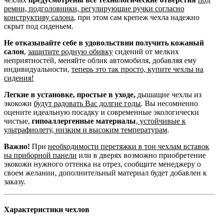
ремни, подголовники, регулирующие ручки согласно
конструктиву салона
, при этом сам крепеж чехла надежно
скрыт под сиденьем.
Не отказывайте себе в удовольствии получить кожаный
салон
,
защитите родную обивку
сидений от мелких
неприятностей, меняйте облик автомобиля, добавляя ему
индивидуальности,
теперь это так просто, купите чехлы на
сидения!
Легкие в установке, простые в уходе,
дышащие чехлы из
экокожи
будут радовать Вас долгие годы
. Вы несомненно
оцените идеальную посадку и современные экологически
чистые,
гипоаллергенные материалы
,
устойчивые к
ультрафиолету, низким и высоким температурам
.
Важно!
При
необходимости перетяжки в тон чехлам вставок
на приборной панели
или в дверях возможно приобретение
экокожи нужного оттенка на отрез, сообщите менеджеру о
своем желании, дополнительный материал будет добавлен к
заказу.
Характеристики чехлов