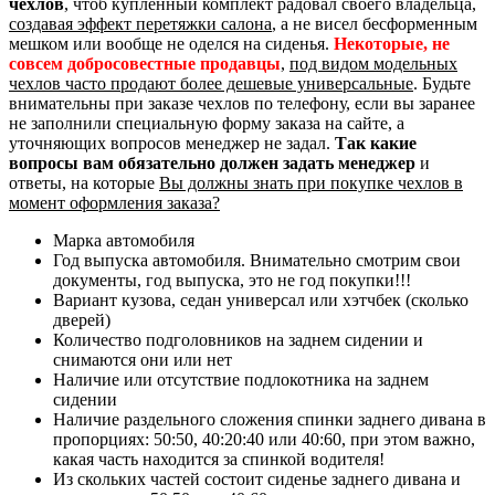
чехлов
, чтоб купленный комплект радовал своего владельца,
создавая эффект перетяжки салона
, а не висел бесформенным
мешком или вообще не оделся на сиденья.
Некоторые, не
совсем добросовестные продавцы
,
под видом модельных
чехлов часто продают более дешевые универсальные
. Будьте
внимательны при заказе чехлов по телефону, если вы заранее
не заполнили специальную форму заказа на сайте, а
уточняющих вопросов менеджер не задал.
Так какие
вопросы вам обязательно должен задать менеджер
и
ответы, на которые
Вы должны знать при покупке чехлов в
момент оформления заказа?
Марка автомобиля
Год выпуска автомобиля. Внимательно смотрим свои
документы, год выпуска, это не год покупки!!!
Вариант кузова, седан универсал или хэтчбек (сколько
дверей)
Количество подголовников на заднем сидении и
снимаются они или нет
Наличие или отсутствие подлокотника на заднем
сидении
Наличие раздельного сложения спинки заднего дивана в
пропорциях: 50:50, 40:20:40 или 40:60, при этом важно,
какая часть находится за спинкой водителя!
Из скольких частей состоит сиденье заднего дивана и