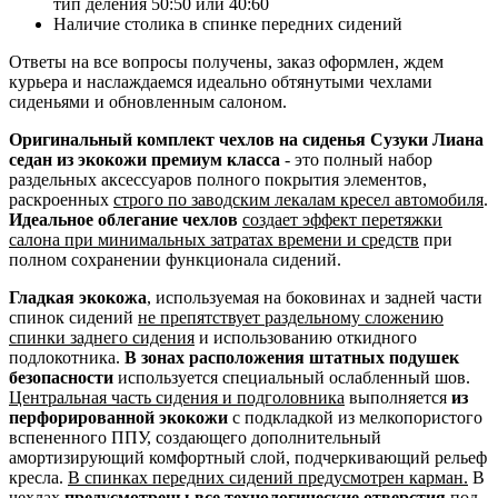
тип деления 50:50 или 40:60
Наличие столика в спинке передних сидений
Ответы на все вопросы получены, заказ оформлен, ждем
курьера и наслаждаемся идеально обтянутыми чехлами
сиденьями и обновленным салоном.
Оригинальный комплект чехлов на сиденья Сузуки Лиана
седан из экокожи премиум класса
- это полный набор
раздельных аксессуаров полного покрытия элементов,
раскроенных
строго по заводским лекалам кресел автомобиля
.
Идеальное облегание чехлов
создает эффект перетяжки
салона при минимальных затратах времени и средств
при
полном сохранении функционала сидений.
Гладкая экокожа
, используемая на боковинах и задней части
спинок сидений
не препятствует раздельному сложению
спинки заднего сидения
и использованию откидного
подлокотника.
В зонах расположения штатных подушек
безопасности
используется специальный ослабленный шов.
Центральная часть сидения и подголовника
выполняется
из
перфорированной экокожи
с подкладкой из мелкопористого
вспененного ППУ, создающего дополнительный
амортизирующий комфортный слой, подчеркивающий рельеф
кресла.
В спинках передних сидений предусмотрен карман.
В
чехлах
предусмотрены все технологические отверстия
под