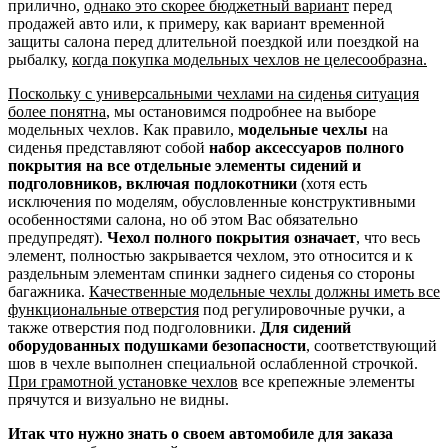
прилично,
однако это скорее бюджетный вариант
перед
продажей авто или, к примеру, как вариант временной
защиты салона перед длительной поездкой или поездкой на
рыбалку,
когда покупка модельных чехлов не целесообразна.
Поскольку с универсальными чехлами на сиденья ситуация
более понятна
, мы остановимся подробнее на выборе
модельных чехлов. Как правило,
модельные чехлы
на
сиденья представляют собой
набор аксессуаров полного
покрытия на все отдельные элементы сидений и
подголовников, включая подлокотники
(хотя есть
исключения по моделям, обусловленные конструктивными
особенностями салона, но об этом Вас обязательно
предупредят).
Чехол полного покрытия означает
, что весь
элемент, полностью закрывается чехлом, это относится и к
раздельным элементам спинки заднего сиденья со стороны
багажника.
Качественные модельные чехлы должны иметь все
функциональные отверстия
под регулировочные ручки, а
также отверстия под подголовники.
Для сидений
оборудованных подушками безопасности
, соответствующий
шов в чехле выполнен специальной ослабленной строчкой.
При грамотной установке чехлов
все крепежные элементы
прячутся и визуально не видны.
Итак что нужно знать о своем автомобиле для заказа