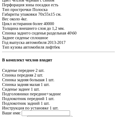
Цвет чехлов
черный с синим
Перфорация зоны посадки
есть
Тип прострочки
Полоска
Габариты упаковки
70х55х15 см.
Вес
около 4кг.
Цикл истирания
более 40000
Толщина внешнего слоя
до 1,2 мм.
Спинка заднего сиденья
раздельная 40\60
Заднее сиденье
сплошное
Год выпуска автомобиля
2013-2017
Тип кузова автомобиля
лифтбек
В комплект чехлов входит
Сиденье переднее
2 шт.
Спинка передняя
2 шт.
Спинка задняя большая
1 шт.
Спинка задняя малая
1 шт.
Сиденье заднее
1 шт.
Подголовники
передние+задние
Подлокотник передний
1 шт.
Подлокотник задний
1 шт.
Инструкция по установке
1 шт.
Ваше имя: