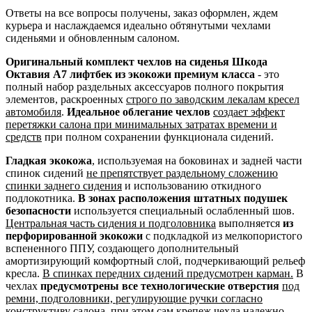
Ответы на все вопросы получены, заказ оформлен, ждем
курьера и наслаждаемся идеально обтянутыми чехлами
сиденьями и обновленным салоном.
Оригинальный комплект чехлов на сиденья Шкода
Октавия А7 лифтбек из экокожи премиум класса
- это
полный набор раздельных аксессуаров полного покрытия
элементов, раскроенных
строго по заводским лекалам кресел
автомобиля
.
Идеальное облегание чехлов
создает эффект
перетяжки салона при минимальных затратах времени и
средств
при полном сохранении функционала сидений.
Гладкая экокожа
, используемая на боковинах и задней части
спинок сидений
не препятствует раздельному сложению
спинки заднего сидения
и использованию откидного
подлокотника.
В зонах расположения штатных подушек
безопасности
используется специальный ослабленный шов.
Центральная часть сидения и подголовника
выполняется
из
перфорированной экокожи
с подкладкой из мелкопористого
вспененного ППУ, создающего дополнительный
амортизирующий комфортный слой, подчеркивающий рельеф
кресла.
В спинках передних сидений предусмотрен карман.
В
чехлах
предусмотрены все технологические отверстия
под
ремни, подголовники, регулирующие ручки согласно
конструктиву салона
, при этом сам крепеж чехла надежно