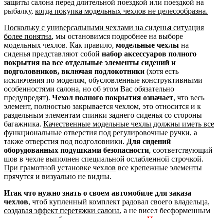
защиты салона перед длительной поездкой или поездкой на
рыбалку,
когда покупка модельных чехлов не целесообразна.
Поскольку с универсальными чехлами на сиденья ситуация
более понятна
, мы остановимся подробнее на выборе
модельных чехлов. Как правило,
модельные чехлы
на
сиденья представляют собой
набор аксессуаров полного
покрытия на все отдельные элементы сидений и
подголовников, включая подлокотники
(хотя есть
исключения по моделям, обусловленные конструктивными
особенностями салона, но об этом Вас обязательно
предупредят).
Чехол полного покрытия означает
, что весь
элемент, полностью закрывается чехлом, это относится и к
раздельным элементам спинки заднего сиденья со стороны
багажника.
Качественные модельные чехлы должны иметь все
функциональные отверстия
под регулировочные ручки, а
также отверстия под подголовники.
Для сидений
оборудованных подушками безопасности
, соответствующий
шов в чехле выполнен специальной ослабленной строчкой.
При грамотной установке чехлов
все крепежные элементы
прячутся и визуально не видны.
Итак что нужно знать о своем автомобиле для заказа
чехлов
, чтоб купленный комплект радовал своего владельца,
создавая эффект перетяжки салона
, а не висел бесформенным