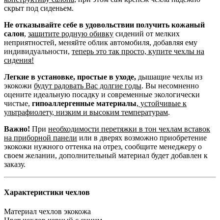
скрыт под сиденьем.
Не отказывайте себе в удовольствии получить кожаный
салон
,
защитите родную обивку
сидений от мелких
неприятностей, меняйте облик автомобиля, добавляя ему
индивидуальности,
теперь это так просто, купите чехлы на
сидения!
Легкие в установке, простые в уходе,
дышащие чехлы из
экокожи
будут радовать Вас долгие годы
. Вы несомненно
оцените идеальную посадку и современные экологически
чистые,
гипоаллергенные материалы
,
устойчивые к
ультрафиолету, низким и высоким температурам
.
Важно!
При
необходимости перетяжки в тон чехлам вставок
на приборной панели
или в дверях возможно приобретение
экокожи нужного оттенка на отрез, сообщите менеджеру о
своем желании, дополнительный материал будет добавлен к
заказу.
Характеристики чехлов
Материал чехлов
экокожа