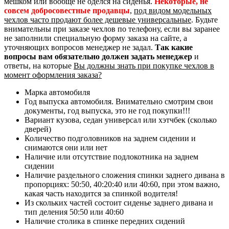
мешком или вообще не оделся на сиденья.
Некоторые, не
совсем добросовестные продавцы
,
под видом модельных
чехлов часто продают более дешевые универсальные
. Будьте
внимательны при заказе чехлов по телефону, если вы заранее
не заполнили специальную форму заказа на сайте, а
уточняющих вопросов менеджер не задал.
Так какие
вопросы вам обязательно должен задать менеджер
и
ответы, на которые
Вы должны знать при покупке чехлов в
момент оформления заказа?
Марка автомобиля
Год выпуска автомобиля. Внимательно смотрим свои
документы, год выпуска, это не год покупки!!!
Вариант кузова, седан универсал или хэтчбек (сколько
дверей)
Количество подголовников на заднем сидении и
снимаются они или нет
Наличие или отсутствие подлокотника на заднем
сидении
Наличие раздельного сложения спинки заднего дивана в
пропорциях: 50:50, 40:20:40 или 40:60, при этом важно,
какая часть находится за спинкой водителя!
Из скольких частей состоит сиденье заднего дивана и
тип деления 50:50 или 40:60
Наличие столика в спинке передних сидений