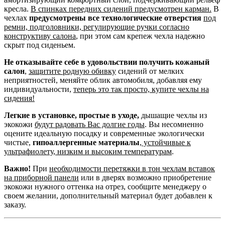
кресла.
В спинках передних сидений предусмотрен карман.
В
чехлах
предусмотрены все технологические отверстия
под
ремни, подголовники, регулирующие ручки согласно
конструктиву салона
, при этом сам крепеж чехла надежно
скрыт под сиденьем.
Не отказывайте себе в удовольствии получить кожаный
салон
,
защитите родную обивку
сидений от мелких
неприятностей, меняйте облик автомобиля, добавляя ему
индивидуальности,
теперь это так просто, купите чехлы на
сидения!
Легкие в установке, простые в уходе,
дышащие чехлы из
экокожи
будут радовать Вас долгие годы
. Вы несомненно
оцените идеальную посадку и современные экологически
чистые,
гипоаллергенные материалы
,
устойчивые к
ультрафиолету, низким и высоким температурам
.
Важно!
При
необходимости перетяжки в тон чехлам вставок
на приборной панели
или в дверях возможно приобретение
экокожи нужного оттенка на отрез, сообщите менеджеру о
своем желании, дополнительный материал будет добавлен к
заказу.