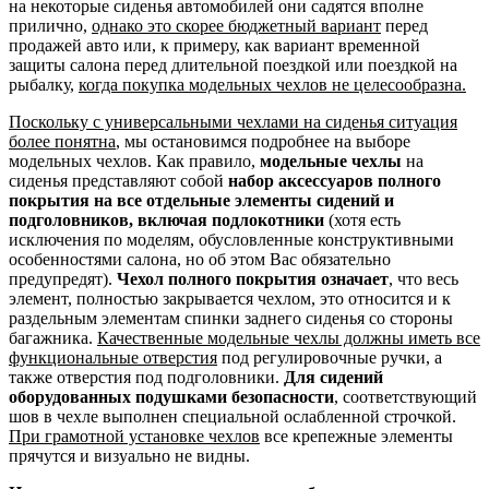
на некоторые сиденья автомобилей они садятся вполне
прилично,
однако это скорее бюджетный вариант
перед
продажей авто или, к примеру, как вариант временной
защиты салона перед длительной поездкой или поездкой на
рыбалку,
когда покупка модельных чехлов не целесообразна.
Поскольку с универсальными чехлами на сиденья ситуация
более понятна
, мы остановимся подробнее на выборе
модельных чехлов. Как правило,
модельные чехлы
на
сиденья представляют собой
набор аксессуаров полного
покрытия на все отдельные элементы сидений и
подголовников, включая подлокотники
(хотя есть
исключения по моделям, обусловленные конструктивными
особенностями салона, но об этом Вас обязательно
предупредят).
Чехол полного покрытия означает
, что весь
элемент, полностью закрывается чехлом, это относится и к
раздельным элементам спинки заднего сиденья со стороны
багажника.
Качественные модельные чехлы должны иметь все
функциональные отверстия
под регулировочные ручки, а
также отверстия под подголовники.
Для сидений
оборудованных подушками безопасности
, соответствующий
шов в чехле выполнен специальной ослабленной строчкой.
При грамотной установке чехлов
все крепежные элементы
прячутся и визуально не видны.