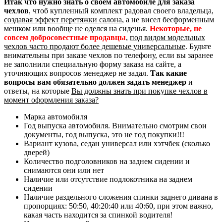
Итак что нужно знать о своем автомобиле для заказа
чехлов
, чтоб купленный комплект радовал своего владельца,
создавая эффект перетяжки салона
, а не висел бесформенным
мешком или вообще не оделся на сиденья.
Некоторые, не
совсем добросовестные продавцы
,
под видом модельных
чехлов часто продают более дешевые универсальные
. Будьте
внимательны при заказе чехлов по телефону, если вы заранее
не заполнили специальную форму заказа на сайте, а
уточняющих вопросов менеджер не задал.
Так какие
вопросы вам обязательно должен задать менеджер
и
ответы, на которые
Вы должны знать при покупке чехлов в
момент оформления заказа?
Марка автомобиля
Год выпуска автомобиля. Внимательно смотрим свои
документы, год выпуска, это не год покупки!!!
Вариант кузова, седан универсал или хэтчбек (сколько
дверей)
Количество подголовников на заднем сидении и
снимаются они или нет
Наличие или отсутствие подлокотника на заднем
сидении
Наличие раздельного сложения спинки заднего дивана в
пропорциях: 50:50, 40:20:40 или 40:60, при этом важно,
какая часть находится за спинкой водителя!