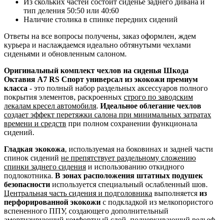
Из скольких частей состоит сиденье заднего дивана и
тип деления 50:50 или 40:60
Наличие столика в спинке передних сидений
Ответы на все вопросы получены, заказ оформлен, ждем
курьера и наслаждаемся идеально обтянутыми чехлами
сиденьями и обновленным салоном.
Оригинальный комплект чехлов на сиденья Шкода
Октавия А7 RS Спорт универсал из экокожи премиум
класса
- это полный набор раздельных аксессуаров полного
покрытия элементов, раскроенных
строго по заводским
лекалам кресел автомобиля
.
Идеальное облегание чехлов
создает эффект перетяжки салона при минимальных затратах
времени и средств
при полном сохранении функционала
сидений.
Гладкая экокожа
, используемая на боковинах и задней части
спинок сидений
не препятствует раздельному сложению
спинки заднего сидения
и использованию откидного
подлокотника.
В зонах расположения штатных подушек
безопасности
используется специальный ослабленный шов.
Центральная часть сидения и подголовника
выполняется
из
перфорированной экокожи
с подкладкой из мелкопористого
вспененного ППУ, создающего дополнительный
амортизирующий комфортный слой, подчеркивающий рельеф