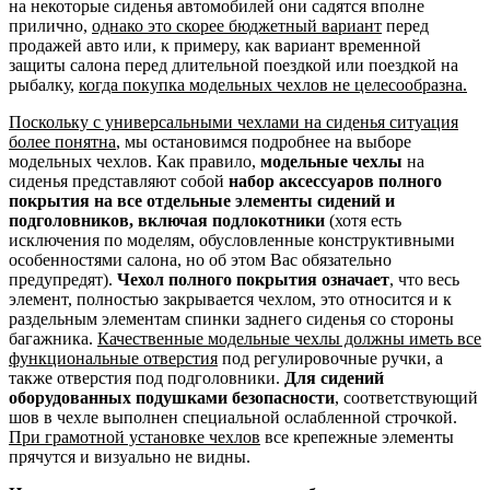
на некоторые сиденья автомобилей они садятся вполне
прилично,
однако это скорее бюджетный вариант
перед
продажей авто или, к примеру, как вариант временной
защиты салона перед длительной поездкой или поездкой на
рыбалку,
когда покупка модельных чехлов не целесообразна.
Поскольку с универсальными чехлами на сиденья ситуация
более понятна
, мы остановимся подробнее на выборе
модельных чехлов. Как правило,
модельные чехлы
на
сиденья представляют собой
набор аксессуаров полного
покрытия на все отдельные элементы сидений и
подголовников, включая подлокотники
(хотя есть
исключения по моделям, обусловленные конструктивными
особенностями салона, но об этом Вас обязательно
предупредят).
Чехол полного покрытия означает
, что весь
элемент, полностью закрывается чехлом, это относится и к
раздельным элементам спинки заднего сиденья со стороны
багажника.
Качественные модельные чехлы должны иметь все
функциональные отверстия
под регулировочные ручки, а
также отверстия под подголовники.
Для сидений
оборудованных подушками безопасности
, соответствующий
шов в чехле выполнен специальной ослабленной строчкой.
При грамотной установке чехлов
все крепежные элементы
прячутся и визуально не видны.