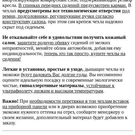
кресла.
В спинках передних сидений предусмотрен карман.
В
чехлах
предусмотрены все технологические отверстия
под
ремни, подголовники, регулирующие ручки согласно
конструктиву салона
, при этом сам крепеж чехла надежно
скрыт под сиденьем.
Не отказывайте себе в удовольствии получить кожаный
салон
,
защитите родную обивку
сидений от мелких
неприятностей, меняйте облик автомобиля, добавляя ему
индивидуальности,
теперь это так просто, купите чехлы на
сидения!
Легкие в установке, простые в уходе,
дышащие чехлы из
экокожи
будут радовать Вас долгие годы
. Вы несомненно
оцените идеальную посадку и современные экологически
чистые,
гипоаллергенные материалы
,
устойчивые к
ультрафиолету, низким и высоким температурам
.
Важно!
При
необходимости перетяжки в тон чехлам вставок
на приборной панели
или в дверях возможно приобретение
экокожи нужного оттенка на отрез, сообщите менеджеру о
своем желании, дополнительный материал будет добавлен к
заказу.