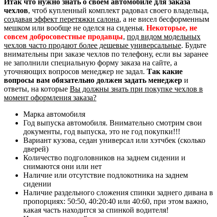
Итак что нужно знать о своем автомобиле для заказа
чехлов
, чтоб купленный комплект радовал своего владельца,
создавая эффект перетяжки салона
, а не висел бесформенным
мешком или вообще не оделся на сиденья.
Некоторые, не
совсем добросовестные продавцы
,
под видом модельных
чехлов часто продают более дешевые универсальные
. Будьте
внимательны при заказе чехлов по телефону, если вы заранее
не заполнили специальную форму заказа на сайте, а
уточняющих вопросов менеджер не задал.
Так какие
вопросы вам обязательно должен задать менеджер
и
ответы, на которые
Вы должны знать при покупке чехлов в
момент оформления заказа?
Марка автомобиля
Год выпуска автомобиля. Внимательно смотрим свои
документы, год выпуска, это не год покупки!!!
Вариант кузова, седан универсал или хэтчбек (сколько
дверей)
Количество подголовников на заднем сидении и
снимаются они или нет
Наличие или отсутствие подлокотника на заднем
сидении
Наличие раздельного сложения спинки заднего дивана в
пропорциях: 50:50, 40:20:40 или 40:60, при этом важно,
какая часть находится за спинкой водителя!