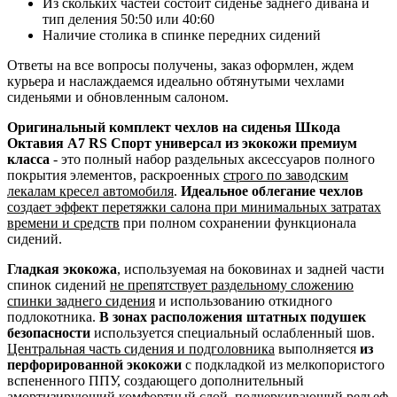
Из скольких частей состоит сиденье заднего дивана и
тип деления 50:50 или 40:60
Наличие столика в спинке передних сидений
Ответы на все вопросы получены, заказ оформлен, ждем
курьера и наслаждаемся идеально обтянутыми чехлами
сиденьями и обновленным салоном.
Оригинальный комплект чехлов на сиденья Шкода
Октавия А7 RS Спорт универсал из экокожи премиум
класса
- это полный набор раздельных аксессуаров полного
покрытия элементов, раскроенных
строго по заводским
лекалам кресел автомобиля
.
Идеальное облегание чехлов
создает эффект перетяжки салона при минимальных затратах
времени и средств
при полном сохранении функционала
сидений.
Гладкая экокожа
, используемая на боковинах и задней части
спинок сидений
не препятствует раздельному сложению
спинки заднего сидения
и использованию откидного
подлокотника.
В зонах расположения штатных подушек
безопасности
используется специальный ослабленный шов.
Центральная часть сидения и подголовника
выполняется
из
перфорированной экокожи
с подкладкой из мелкопористого
вспененного ППУ, создающего дополнительный
амортизирующий комфортный слой, подчеркивающий рельеф