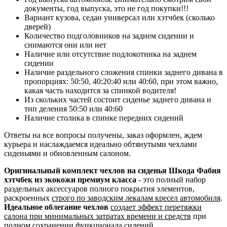
документы, год выпуска, это не год покупки!!!
Вариант кузова, седан универсал или хэтчбек (сколько
дверей)
Количество подголовников на заднем сидении и
снимаются они или нет
Наличие или отсутствие подлокотника на заднем
сидении
Наличие раздельного сложения спинки заднего дивана в
пропорциях: 50:50, 40:20:40 или 40:60, при этом важно,
какая часть находится за спинкой водителя!
Из скольких частей состоит сиденье заднего дивана и
тип деления 50:50 или 40:60
Наличие столика в спинке передних сидений
Ответы на все вопросы получены, заказ оформлен, ждем
курьера и наслаждаемся идеально обтянутыми чехлами
сиденьями и обновленным салоном.
Оригинальный комплект чехлов на сиденья Шкода Фабия
хэтчбек из экокожи премиум класса
- это полный набор
раздельных аксессуаров полного покрытия элементов,
раскроенных
строго по заводским лекалам кресел автомобиля
.
Идеальное облегание чехлов
создает эффект перетяжки
салона при минимальных затратах времени и средств
при
полном сохранении функционала сидений.