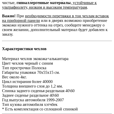
чистые,
гипоаллергенные материалы
,
устойчивые к
ультрафиолету, низким и высоким температурам
.
Важно!
При
необходимости перетяжки в тон чехлам вставок
на приборной панели
или в дверях возможно приобретение
экокожи нужного оттенка на отрез, сообщите менеджеру о
своем желании, дополнительный материал будет добавлен к
заказу.
Характеристики чехлов
Материал чехлов
экокожа+алькантара
Цвет чехлов
черный с синим
Тип прострочки
Полоска
Габариты упаковки
70х55х15 см.
Вес
около 4кг.
Цикл истирания
более 40000
Толщина внешнего слоя
до 1,2 мм.
Спинка заднего сиденья
раздельная 40\60
Заднее сиденье
раздельное 40\60
Год выпуска автомобиля
1999-2007
Тип кузова автомобиля
хэтчбек
* Есть комплектация со сплошной спинкой