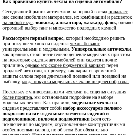
Как правильно купить чехлы на сиденья автомобиля?
Сегодняшний рынок авточехлов на первый взгляд
поражает
нас своим изобилием материалов, их комбинаций и расцветок
на любой вкус
,
экокожа, алькантара, жаккард, флок
, однако
огромный выбор таит и множество подводных камней.
Рассмотрим первый вопрос,
который необходимо решить
при покупке чехлов на сиденья:
чехлы бывают
универсальными и модельными.
Универсальные авточехлы,
как правило, стоят значительно дешевле модельных при этом
на некоторые сиденья автомобилей они садятся вполне
прилично,
однако это скорее бюджетный вариант
перед
продажей авто или, к примеру, как вариант временной
защиты салона перед длительной поездкой или поездкой на
рыбалку,
когда покупка модельных чехлов не целесообразна.
Поскольку с универсальными чехлами на сиденья ситуация
более понятна
, мы остановимся подробнее на выборе
модельных чехлов. Как правило,
модельные чехлы
на
сиденья представляют собой
набор аксессуаров полного
покрытия на все отдельные элементы сидений и
подголовников, включая подлокотники
(хотя есть
исключения по моделям, обусловленные конструктивными
особенностями салона, но об этом Вас обязательно