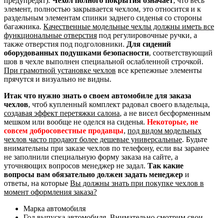
предупредят).
Чехол полного покрытия означает
, что весь
элемент, полностью закрывается чехлом, это относится и к
раздельным элементам спинки заднего сиденья со стороны
багажника.
Качественные модельные чехлы должны иметь все
функциональные отверстия
под регулировочные ручки, а
также отверстия под подголовники.
Для сидений
оборудованных подушками безопасности
, соответствующий
шов в чехле выполнен специальной ослабленной строчкой.
При грамотной установке чехлов
все крепежные элементы
прячутся и визуально не видны.
Итак что нужно знать о своем автомобиле для заказа
чехлов
, чтоб купленный комплект радовал своего владельца,
создавая эффект перетяжки салона
, а не висел бесформенным
мешком или вообще не оделся на сиденья.
Некоторые, не
совсем добросовестные продавцы
,
под видом модельных
чехлов часто продают более дешевые универсальные
. Будьте
внимательны при заказе чехлов по телефону, если вы заранее
не заполнили специальную форму заказа на сайте, а
уточняющих вопросов менеджер не задал.
Так какие
вопросы вам обязательно должен задать менеджер
и
ответы, на которые
Вы должны знать при покупке чехлов в
момент оформления заказа?
Марка автомобиля
Год выпуска автомобиля. Внимательно смотрим свои