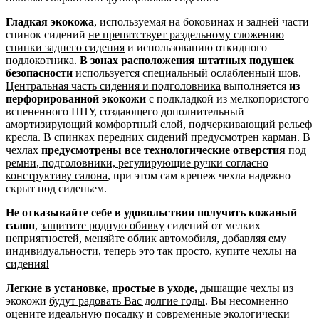
Гладкая экокожа
, используемая на боковинах и задней части
спинок сидений
не препятствует раздельному сложению
спинки заднего сидения
и использованию откидного
подлокотника.
В зонах расположения штатных подушек
безопасности
используется специальный ослабленный шов.
Центральная часть сидения и подголовника
выполняется
из
перфорированной экокожи
с подкладкой из мелкопористого
вспененного ППУ, создающего дополнительный
амортизирующий комфортный слой, подчеркивающий рельеф
кресла.
В спинках передних сидений предусмотрен карман.
В
чехлах
предусмотрены все технологические отверстия
под
ремни, подголовники, регулирующие ручки согласно
конструктиву салона
, при этом сам крепеж чехла надежно
скрыт под сиденьем.
Не отказывайте себе в удовольствии получить кожаный
салон
,
защитите родную обивку
сидений от мелких
неприятностей, меняйте облик автомобиля, добавляя ему
индивидуальности,
теперь это так просто, купите чехлы на
сидения!
Легкие в установке, простые в уходе,
дышащие чехлы из
экокожи
будут радовать Вас долгие годы
. Вы несомненно
оцените идеальную посадку и современные экологически