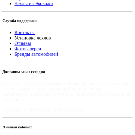
Чехлы из Экокожи
Служба поддержки
Контакты
Установка чехлов
Отзывы
Фотогалереи
Бренды автомобилей
Доставим заказ сегодня
Доставим по Москве автомобильные чехлы и авто аксессуары
в день заказа, или на следующий день после заказа,
собственной курьерской службой. Приятных Вам покупок на
Mir-moto.ru!
Copyright © "Мир-мото" 2008-2022 год.
Личный кабинет