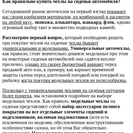
Как правильно купить чехлы на сиденья автомобиля?
Сегодняшний рынок авточехлов на первый взгляд
поражает
нас своим изобилием материалов, их комбинаций и расцветок
на любой вкус
,
экокожа, алькантара, жаккард, флок
, однако
огромный выбор таит и множество подводных камней.
Рассмотрим первый вопрос,
который необходимо решить
при покупке чехлов на сиденья:
чехлы бывают
универсальными и модельными.
Универсальные авточехлы,
как правило, стоят значительно дешевле модельных при этом
на некоторые сиденья автомобилей они садятся вполне
прилично,
однако это скорее бюджетный вариант
перед
продажей авто или, к примеру, как вариант временной
защиты салона перед длительной поездкой или поездкой на
рыбалку,
когда покупка модельных чехлов не целесообразна.
Поскольку с универсальными чехлами на сиденья ситуация
более понятна
, мы остановимся подробнее на выборе
модельных чехлов. Как правило,
модельные чехлы
на
сиденья представляют собой
набор аксессуаров полного
покрытия на все отдельные элементы сидений и
подголовников, включая подлокотники
(хотя есть
исключения по моделям, обусловленные конструктивными
особенностями салона, но об этом Вас обязательно