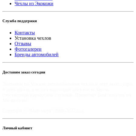
Чехлы из Экокожи
Служба поддержки
Контакты
Установка чехлов
Отзывы
Фотогалереи
Бренды автомобилей
Доставим заказ сегодня
Доставим по Москве автомобильные чехлы и авто аксессуары
в день заказа, или на следующий день после заказа,
собственной курьерской службой. Приятных Вам покупок на
Mir-moto.ru!
Copyright © "Мир-мото" 2008-2022 год.
Личный кабинет