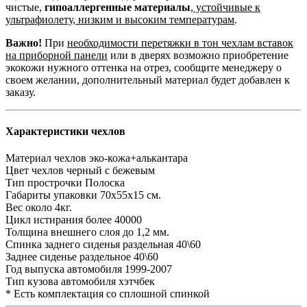
чистые,
гипоаллергенные материалы
,
устойчивые к
ультрафиолету, низким и высоким температурам
.
Важно!
При
необходимости перетяжки в тон чехлам вставок
на приборной панели
или в дверях возможно приобретение
экокожи нужного оттенка на отрез, сообщите менеджеру о
своем желании, дополнительный материал будет добавлен к
заказу.
Характеристики чехлов
Материал чехлов
эко-кожа+алькантара
Цвет чехлов
черный с бежевым
Тип прострочки
Полоска
Габариты упаковки
70х55х15 см.
Вес
около 4кг.
Цикл истирания
более 40000
Толщина внешнего слоя
до 1,2 мм.
Спинка заднего сиденья
раздельная 40\60
Заднее сиденье
раздельное 40\60
Год выпуска автомобиля
1999-2007
Тип кузова автомобиля
хэтчбек
* Есть комплектация со сплошной спинкой