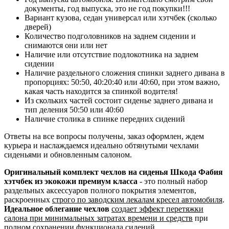
документы, год выпуска, это не год покупки!!!
Вариант кузова, седан универсал или хэтчбек (сколько
дверей)
Количество подголовников на заднем сидении и
снимаются они или нет
Наличие или отсутствие подлокотника на заднем
сидении
Наличие раздельного сложения спинки заднего дивана в
пропорциях: 50:50, 40:20:40 или 40:60, при этом важно,
какая часть находится за спинкой водителя!
Из скольких частей состоит сиденье заднего дивана и
тип деления 50:50 или 40:60
Наличие столика в спинке передних сидений
Ответы на все вопросы получены, заказ оформлен, ждем
курьера и наслаждаемся идеально обтянутыми чехлами
сиденьями и обновленным салоном.
Оригинальный комплект чехлов на сиденья Шкода Фабия
хэтчбек из экокожи премиум класса
- это полный набор
раздельных аксессуаров полного покрытия элементов,
раскроенных
строго по заводским лекалам кресел автомобиля
.
Идеальное облегание чехлов
создает эффект перетяжки
салона при минимальных затратах времени и средств
при
полном сохранении функционала сидений.