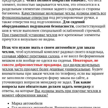
предупредят).
Чехол полного покрытия означает
, что весь
элемент, полностью закрывается чехлом, это относится и к
раздельным элементам спинки заднего сиденья со стороны
багажника.
Качественные модельные чехлы должны иметь все
функциональные отверстия
под регулировочные ручки, а
также отверстия под подголовники.
Для сидений
оборудованных подушками безопасности
, соответствующий
шов в чехле выполнен специальной ослабленной строчкой.
При грамотной установке чехлов
все крепежные элементы
прячутся и визуально не видны.
Итак что нужно знать о своем автомобиле для заказа
чехлов
, чтоб купленный комплект радовал своего владельца,
создавая эффект перетяжки салона
, а не висел бесформенным
мешком или вообще не оделся на сиденья.
Некоторые, не
совсем добросовестные продавцы
,
под видом модельных
чехлов часто продают более дешевые универсальные
. Будьте
внимательны при заказе чехлов по телефону, если вы заранее
не заполнили специальную форму заказа на сайте, а
уточняющих вопросов менеджер не задал.
Так какие
вопросы вам обязательно должен задать менеджер
и
ответы, на которые
Вы должны знать при покупке чехлов в
момент оформления заказа?
Марка автомобиля
Год выпуска автомобиля. Внимательно смотрим свои