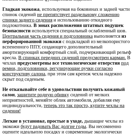
Гладкая экокожа
, используемая на боковинах и задней части
спинок сидений
не препятствует раздельному сложению
спинки заднего сидения
и использованию откидного
подлокотника.
В зонах расположения штатных подушек
безопасности
используется специальный ослабленный шов.
Центральная часть сидения и подголовника
выполняется
из
перфорированной экокожи
с подкладкой из мелкопористого
вспененного ППУ, создающего дополнительный
амортизирующий комфортный слой, подчеркивающий рельеф
кресла.
В спинках передних сидений предусмотрен карман.
В
чехлах
предусмотрены все технологические отверстия
под
ремни, подголовники, регулирующие ручки согласно
конструктиву салона
, при этом сам крепеж чехла надежно
скрыт под сиденьем.
Не отказывайте себе в удовольствии получить кожаный
салон
,
защитите родную обивку
сидений от мелких
неприятностей, меняйте облик автомобиля, добавляя ему
индивидуальности,
теперь это так просто, купите чехлы на
сидения!
Легкие в установке, простые в уходе,
дышащие чехлы из
экокожи
будут радовать Вас долгие годы
. Вы несомненно
оцените идеальную посадку и современные экологически