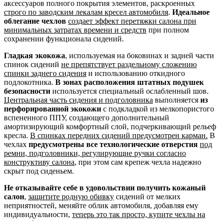
аксессуаров полного покрытия элементов, раскроенных
строго по заводским лекалам кресел автомобиля
.
Идеальное
облегание чехлов
создает эффект перетяжки салона при
минимальных затратах времени и средств
при полном
сохранении функционала сидений.
Гладкая экокожа
, используемая на боковинах и задней части
спинок сидений
не препятствует раздельному сложению
спинки заднего сидения
и использованию откидного
подлокотника.
В зонах расположения штатных подушек
безопасности
используется специальный ослабленный шов.
Центральная часть сидения и подголовника
выполняется
из
перфорированной экокожи
с подкладкой из мелкопористого
вспененного ППУ, создающего дополнительный
амортизирующий комфортный слой, подчеркивающий рельеф
кресла.
В спинках передних сидений предусмотрен карман.
В
чехлах
предусмотрены все технологические отверстия
под
ремни, подголовники, регулирующие ручки согласно
конструктиву салона
, при этом сам крепеж чехла надежно
скрыт под сиденьем.
Не отказывайте себе в удовольствии получить кожаный
салон
,
защитите родную обивку
сидений от мелких
неприятностей, меняйте облик автомобиля, добавляя ему
индивидуальности,
теперь это так просто, купите чехлы на