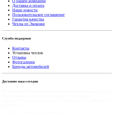
О нашей компании
Доставка и оплата
Наши новости
Пользовательское соглашение
Гарантия качества
Чехлы из Экокожи
Служба поддержки
Контакты
Установка чехлов
Отзывы
Фотогалереи
Бренды автомобилей
Доставим заказ сегодня
Доставим по Москве автомобильные чехлы и авто аксессуары
в день заказа, или на следующий день после заказа,
собственной курьерской службой. Приятных Вам покупок на
Mir-moto.ru!
Copyright © "Мир-мото" 2008-2022 год.