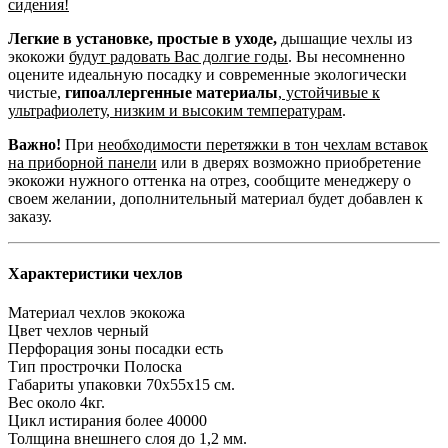
сидения!
Легкие в установке, простые в уходе,
дышащие чехлы из
экокожи
будут радовать Вас долгие годы
. Вы несомненно
оцените идеальную посадку и современные экологически
чистые,
гипоаллергенные материалы
,
устойчивые к
ультрафиолету, низким и высоким температурам
.
Важно!
При
необходимости перетяжки в тон чехлам вставок
на приборной панели
или в дверях возможно приобретение
экокожи нужного оттенка на отрез, сообщите менеджеру о
своем желании, дополнительный материал будет добавлен к
заказу.
Характеристики чехлов
Материал чехлов
экокожа
Цвет чехлов
черный
Перфорация зоны посадки
есть
Тип прострочки
Полоска
Габариты упаковки
70х55х15 см.
Вес
около 4кг.
Цикл истирания
более 40000
Толщина внешнего слоя
до 1,2 мм.