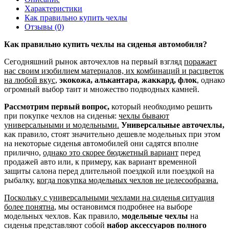
Характеристики
Как правильно купить чехлы
Отзывы (0)
Как правильно купить чехлы на сиденья автомобиля?
Сегодняшний рынок авточехлов на первый взгляд
поражает
нас своим изобилием материалов, их комбинаций и расцветок
на любой вкус
,
экокожа, алькантара, жаккард, флок
, однако
огромный выбор таит и множество подводных камней.
Рассмотрим первый вопрос,
который необходимо решить
при покупке чехлов на сиденья:
чехлы бывают
универсальными и модельными.
Универсальные авточехлы,
как правило, стоят значительно дешевле модельных при этом
на некоторые сиденья автомобилей они садятся вполне
прилично,
однако это скорее бюджетный вариант
перед
продажей авто или, к примеру, как вариант временной
защиты салона перед длительной поездкой или поездкой на
рыбалку,
когда покупка модельных чехлов не целесообразна.
Поскольку с универсальными чехлами на сиденья ситуация
более понятна
, мы остановимся подробнее на выборе
модельных чехлов. Как правило,
модельные чехлы
на
сиденья представляют собой
набор аксессуаров полного