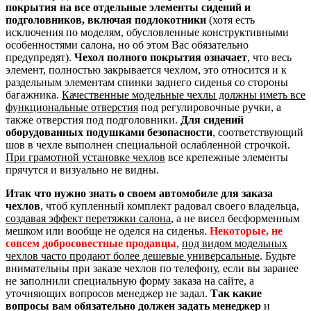
покрытия на все отдельные элементы сидений и
подголовников, включая подлокотники
(хотя есть
исключения по моделям, обусловленные конструктивными
особенностями салона, но об этом Вас обязательно
предупредят).
Чехол полного покрытия означает
, что весь
элемент, полностью закрывается чехлом, это относится и к
раздельным элементам спинки заднего сиденья со стороны
багажника.
Качественные модельные чехлы должны иметь все
функциональные отверстия
под регулировочные ручки, а
также отверстия под подголовники.
Для сидений
оборудованных подушками безопасности
, соответствующий
шов в чехле выполнен специальной ослабленной строчкой.
При грамотной установке чехлов
все крепежные элементы
прячутся и визуально не видны.
Итак что нужно знать о своем автомобиле для заказа
чехлов
, чтоб купленный комплект радовал своего владельца,
создавая эффект перетяжки салона
, а не висел бесформенным
мешком или вообще не оделся на сиденья.
Некоторые, не
совсем добросовестные продавцы
,
под видом модельных
чехлов часто продают более дешевые универсальные
. Будьте
внимательны при заказе чехлов по телефону, если вы заранее
не заполнили специальную форму заказа на сайте, а
уточняющих вопросов менеджер не задал.
Так какие
вопросы вам обязательно должен задать менеджер
и