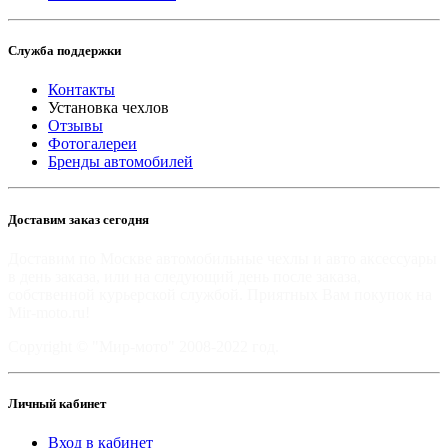
Служба поддержки
Контакты
Установка чехлов
Отзывы
Фотогалереи
Бренды автомобилей
Доставим заказ сегодня
Доставим по Москве автомобильные чехлы и авто аксессуары
в день заказа, или на следующий день после заказа,
собственной курьерской службой. Приятных Вам покупок на
Mir-moto.ru!
Copyright © "Мир-мото" 2008-2022 год.
Личный кабинет
Вход в кабинет