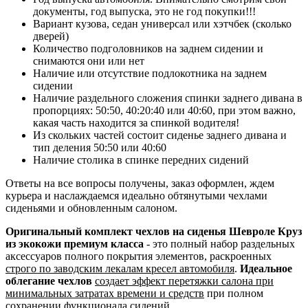
документы, год выпуска, это не год покупки!!!
Вариант кузова, седан универсал или хэтчбек (сколько
дверей)
Количество подголовников на заднем сидении и
снимаются они или нет
Наличие или отсутствие подлокотника на заднем
сидении
Наличие раздельного сложения спинки заднего дивана в
пропорциях: 50:50, 40:20:40 или 40:60, при этом важно,
какая часть находится за спинкой водителя!
Из скольких частей состоит сиденье заднего дивана и
тип деления 50:50 или 40:60
Наличие столика в спинке передних сидений
Ответы на все вопросы получены, заказ оформлен, ждем
курьера и наслаждаемся идеально обтянутыми чехлами
сиденьями и обновленным салоном.
Оригинальный комплект чехлов на сиденья Шевроле Круз
из экокожи премиум класса
- это полный набор раздельных
аксессуаров полного покрытия элементов, раскроенных
строго по заводским лекалам кресел автомобиля
.
Идеальное
облегание чехлов
создает эффект перетяжки салона при
минимальных затратах времени и средств
при полном
сохранении функционала сидений.