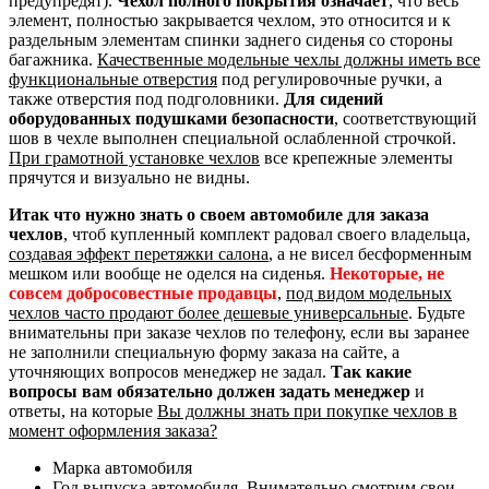
предупредят).
Чехол полного покрытия означает
, что весь
элемент, полностью закрывается чехлом, это относится и к
раздельным элементам спинки заднего сиденья со стороны
багажника.
Качественные модельные чехлы должны иметь все
функциональные отверстия
под регулировочные ручки, а
также отверстия под подголовники.
Для сидений
оборудованных подушками безопасности
, соответствующий
шов в чехле выполнен специальной ослабленной строчкой.
При грамотной установке чехлов
все крепежные элементы
прячутся и визуально не видны.
Итак что нужно знать о своем автомобиле для заказа
чехлов
, чтоб купленный комплект радовал своего владельца,
создавая эффект перетяжки салона
, а не висел бесформенным
мешком или вообще не оделся на сиденья.
Некоторые, не
совсем добросовестные продавцы
,
под видом модельных
чехлов часто продают более дешевые универсальные
. Будьте
внимательны при заказе чехлов по телефону, если вы заранее
не заполнили специальную форму заказа на сайте, а
уточняющих вопросов менеджер не задал.
Так какие
вопросы вам обязательно должен задать менеджер
и
ответы, на которые
Вы должны знать при покупке чехлов в
момент оформления заказа?
Марка автомобиля
Год выпуска автомобиля. Внимательно смотрим свои