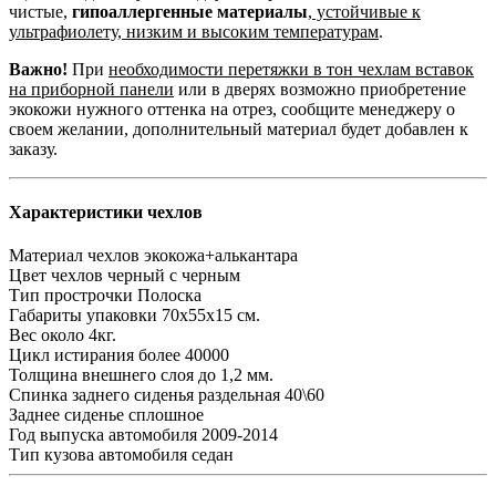
чистые,
гипоаллергенные материалы
,
устойчивые к
ультрафиолету, низким и высоким температурам
.
Важно!
При
необходимости перетяжки в тон чехлам вставок
на приборной панели
или в дверях возможно приобретение
экокожи нужного оттенка на отрез, сообщите менеджеру о
своем желании, дополнительный материал будет добавлен к
заказу.
Характеристики чехлов
Материал чехлов
экокожа+алькантара
Цвет чехлов
черный с черным
Тип прострочки
Полоска
Габариты упаковки
70х55х15 см.
Вес
около 4кг.
Цикл истирания
более 40000
Толщина внешнего слоя
до 1,2 мм.
Спинка заднего сиденья
раздельная 40\60
Заднее сиденье
сплошное
Год выпуска автомобиля
2009-2014
Тип кузова автомобиля
седан