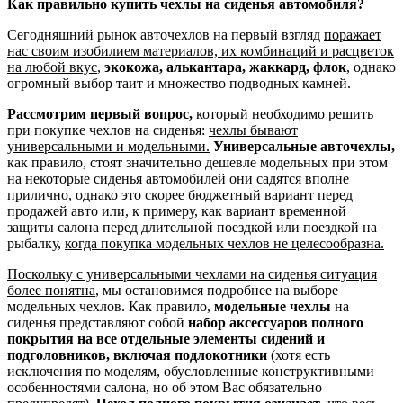
Как правильно купить чехлы на сиденья автомобиля?
Сегодняшний рынок авточехлов на первый взгляд
поражает
нас своим изобилием материалов, их комбинаций и расцветок
на любой вкус
,
экокожа, алькантара, жаккард, флок
, однако
огромный выбор таит и множество подводных камней.
Рассмотрим первый вопрос,
который необходимо решить
при покупке чехлов на сиденья:
чехлы бывают
универсальными и модельными.
Универсальные авточехлы,
как правило, стоят значительно дешевле модельных при этом
на некоторые сиденья автомобилей они садятся вполне
прилично,
однако это скорее бюджетный вариант
перед
продажей авто или, к примеру, как вариант временной
защиты салона перед длительной поездкой или поездкой на
рыбалку,
когда покупка модельных чехлов не целесообразна.
Поскольку с универсальными чехлами на сиденья ситуация
более понятна
, мы остановимся подробнее на выборе
модельных чехлов. Как правило,
модельные чехлы
на
сиденья представляют собой
набор аксессуаров полного
покрытия на все отдельные элементы сидений и
подголовников, включая подлокотники
(хотя есть
исключения по моделям, обусловленные конструктивными
особенностями салона, но об этом Вас обязательно