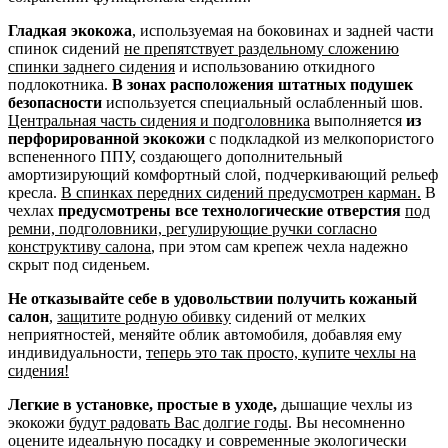
Гладкая экокожа
, используемая на боковинах и задней части
спинок сидений
не препятствует раздельному сложению
спинки заднего сидения
и использованию откидного
подлокотника.
В зонах расположения штатных подушек
безопасности
используется специальный ослабленный шов.
Центральная часть сидения и подголовника
выполняется
из
перфорированной экокожи
с подкладкой из мелкопористого
вспененного ППУ, создающего дополнительный
амортизирующий комфортный слой, подчеркивающий рельеф
кресла.
В спинках передних сидений предусмотрен карман.
В
чехлах
предусмотрены все технологические отверстия
под
ремни, подголовники, регулирующие ручки согласно
конструктиву салона
, при этом сам крепеж чехла надежно
скрыт под сиденьем.
Не отказывайте себе в удовольствии получить кожаный
салон
,
защитите родную обивку
сидений от мелких
неприятностей, меняйте облик автомобиля, добавляя ему
индивидуальности,
теперь это так просто, купите чехлы на
сидения!
Легкие в установке, простые в уходе,
дышащие чехлы из
экокожи
будут радовать Вас долгие годы
. Вы несомненно
оцените идеальную посадку и современные экологически