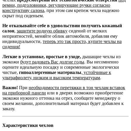
ремни, подголовники, регулирующие ручки согласно
конструктиву салона
, при этом сам крепеж чехла надежно
скрыт под сиденьем.
Не отказывайте себе в удовольствии получить кожаный
салон
,
защитите родную обивку
сидений от мелких
неприятностей, меняйте облик автомобиля, добавляя ему
индивидуальности,
теперь это так просто, купите чехлы на
сидения!
Легкие в установке, простые в уходе,
дышащие чехлы из
экокожи
будут радовать Вас долгие годы
. Вы несомненно
оцените идеальную посадку и современные экологически
чистые,
гипоаллергенные материалы
,
устойчивые к
ультрафиолету, низким и высоким температурам
.
Важно!
При
необходимости перетяжки в тон чехлам вставок
на приборной панели
или в дверях возможно приобретение
экокожи нужного оттенка на отрез, сообщите менеджеру о
своем желании, дополнительный материал будет добавлен к
заказу.
Характеристики чехлов