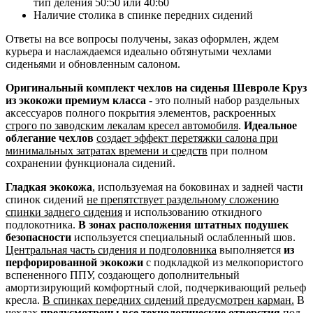
тип деления 50:50 или 40:60
Наличие столика в спинке передних сидений
Ответы на все вопросы получены, заказ оформлен, ждем
курьера и наслаждаемся идеально обтянутыми чехлами
сиденьями и обновленным салоном.
Оригинальный комплект чехлов на сиденья Шевроле Круз
из экокожи премиум класса
- это полный набор раздельных
аксессуаров полного покрытия элементов, раскроенных
строго по заводским лекалам кресел автомобиля
.
Идеальное
облегание чехлов
создает эффект перетяжки салона при
минимальных затратах времени и средств
при полном
сохранении функционала сидений.
Гладкая экокожа
, используемая на боковинах и задней части
спинок сидений
не препятствует раздельному сложению
спинки заднего сидения
и использованию откидного
подлокотника.
В зонах расположения штатных подушек
безопасности
используется специальный ослабленный шов.
Центральная часть сидения и подголовника
выполняется
из
перфорированной экокожи
с подкладкой из мелкопористого
вспененного ППУ, создающего дополнительный
амортизирующий комфортный слой, подчеркивающий рельеф
кресла.
В спинках передних сидений предусмотрен карман.
В
чехлах
предусмотрены все технологические отверстия
под