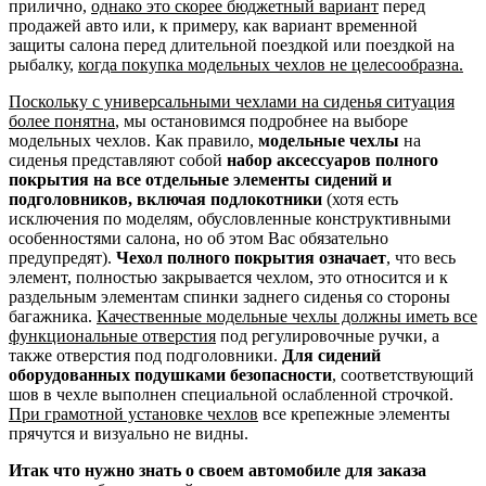
прилично,
однако это скорее бюджетный вариант
перед
продажей авто или, к примеру, как вариант временной
защиты салона перед длительной поездкой или поездкой на
рыбалку,
когда покупка модельных чехлов не целесообразна.
Поскольку с универсальными чехлами на сиденья ситуация
более понятна
, мы остановимся подробнее на выборе
модельных чехлов. Как правило,
модельные чехлы
на
сиденья представляют собой
набор аксессуаров полного
покрытия на все отдельные элементы сидений и
подголовников, включая подлокотники
(хотя есть
исключения по моделям, обусловленные конструктивными
особенностями салона, но об этом Вас обязательно
предупредят).
Чехол полного покрытия означает
, что весь
элемент, полностью закрывается чехлом, это относится и к
раздельным элементам спинки заднего сиденья со стороны
багажника.
Качественные модельные чехлы должны иметь все
функциональные отверстия
под регулировочные ручки, а
также отверстия под подголовники.
Для сидений
оборудованных подушками безопасности
, соответствующий
шов в чехле выполнен специальной ослабленной строчкой.
При грамотной установке чехлов
все крепежные элементы
прячутся и визуально не видны.
Итак что нужно знать о своем автомобиле для заказа