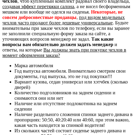
чехлов
, чтоб купленный комплект радовал своего владельца,
создавая эффект перетяжки салона
, а не висел бесформенным
мешком или вообще не оделся на сиденья.
Некоторые, не
совсем добросовестные продавцы
,
под видом модельных
чехлов часто продают более дешевые универсальные
. Будьте
внимательны при заказе чехлов по телефону, если вы заранее
не заполнили специальную форму заказа на сайте, а
уточняющих вопросов менеджер не задал.
Так какие
вопросы вам обязательно должен задать менеджер
и
ответы, на которые
Вы должны знать при покупке чехлов в
момент оформления заказа?
Марка автомобиля
Год выпуска автомобиля. Внимательно смотрим свои
документы, год выпуска, это не год покупки!!!
Вариант кузова, седан универсал или хэтчбек (сколько
дверей)
Количество подголовников на заднем сидении и
снимаются они или нет
Наличие или отсутствие подлокотника на заднем
сидении
Наличие раздельного сложения спинки заднего дивана в
пропорциях: 50:50, 40:20:40 или 40:60, при этом важно,
какая часть находится за спинкой водителя!
Из скольких частей состоит сиденье заднего дивана и