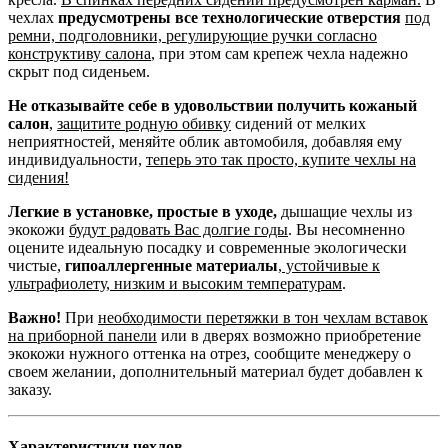
чехлах
предусмотрены все технологические отверстия
под
ремни, подголовники, регулирующие ручки согласно
конструктиву салона
, при этом сам крепеж чехла надежно
скрыт под сиденьем.
Не отказывайте себе в удовольствии получить кожаный
салон
,
защитите родную обивку
сидений от мелких
неприятностей, меняйте облик автомобиля, добавляя ему
индивидуальности,
теперь это так просто, купите чехлы на
сидения!
Легкие в установке, простые в уходе,
дышащие чехлы из
экокожи
будут радовать Вас долгие годы
. Вы несомненно
оцените идеальную посадку и современные экологически
чистые,
гипоаллергенные материалы
,
устойчивые к
ультрафиолету, низким и высоким температурам
.
Важно!
При
необходимости перетяжки в тон чехлам вставок
на приборной панели
или в дверях возможно приобретение
экокожи нужного оттенка на отрез, сообщите менеджеру о
своем желании, дополнительный материал будет добавлен к
заказу.
Характеристики чехлов