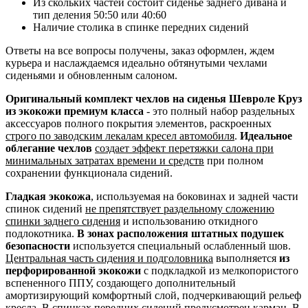
Из скольких частей состоит сиденье заднего дивана и
тип деления 50:50 или 40:60
Наличие столика в спинке передних сидений
Ответы на все вопросы получены, заказ оформлен, ждем
курьера и наслаждаемся идеально обтянутыми чехлами
сиденьями и обновленным салоном.
Оригинальный комплект чехлов на сиденья Шевроле Круз
из экокожи премиум класса
- это полный набор раздельных
аксессуаров полного покрытия элементов, раскроенных
строго по заводским лекалам кресел автомобиля
.
Идеальное
облегание чехлов
создает эффект перетяжки салона при
минимальных затратах времени и средств
при полном
сохранении функционала сидений.
Гладкая экокожа
, используемая на боковинах и задней части
спинок сидений
не препятствует раздельному сложению
спинки заднего сидения
и использованию откидного
подлокотника.
В зонах расположения штатных подушек
безопасности
используется специальный ослабленный шов.
Центральная часть сидения и подголовника
выполняется
из
перфорированной экокожи
с подкладкой из мелкопористого
вспененного ППУ, создающего дополнительный
амортизирующий комфортный слой, подчеркивающий рельеф
кресла.
В спинках передних сидений предусмотрен карман.
В