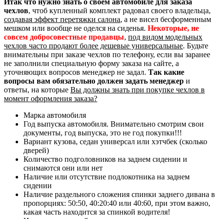
Итак что нужно знать о своем автомобиле для заказа
чехлов
, чтоб купленный комплект радовал своего владельца,
создавая эффект перетяжки салона
, а не висел бесформенным
мешком или вообще не оделся на сиденья.
Некоторые, не
совсем добросовестные продавцы
,
под видом модельных
чехлов часто продают более дешевые универсальные
. Будьте
внимательны при заказе чехлов по телефону, если вы заранее
не заполнили специальную форму заказа на сайте, а
уточняющих вопросов менеджер не задал.
Так какие
вопросы вам обязательно должен задать менеджер
и
ответы, на которые
Вы должны знать при покупке чехлов в
момент оформления заказа?
Марка автомобиля
Год выпуска автомобиля. Внимательно смотрим свои
документы, год выпуска, это не год покупки!!!
Вариант кузова, седан универсал или хэтчбек (сколько
дверей)
Количество подголовников на заднем сидении и
снимаются они или нет
Наличие или отсутствие подлокотника на заднем
сидении
Наличие раздельного сложения спинки заднего дивана в
пропорциях: 50:50, 40:20:40 или 40:60, при этом важно,
какая часть находится за спинкой водителя!