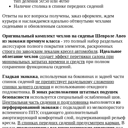
тип деления 50:50 или 40:60
Наличие столика в спинке передних сидений
Ответы на все вопросы получены, заказ оформлен, ждем
курьера и наслаждаемся идеально обтянутыми чехлами
сиденьями и обновленным салоном.
Оригинальный комплект чехлов на сиденья Шевроле Авео
из экокожи премиум класса
- это полный набор раздельных
аксессуаров полного покрытия элементов, раскроенных
строго по заводским лекалам кресел автомобиля
.
Идеальное
облегание чехлов
создает эффект перетяжки салона при
минимальных затратах времени и средств
при полном
сохранении функционала сидений.
Гладкая экокожа
, используемая на боковинах и задней части
спинок сидений
не препятствует раздельному сложению
спинки заднего сидения
и использованию откидного
подлокотника.
В зонах расположения штатных подушек
безопасности
используется специальный ослабленный шов.
Центральная часть сидения и подголовника
выполняется
из
перфорированной экокожи
с подкладкой из мелкопористого
вспененного ППУ, создающего дополнительный
амортизирующий комфортный слой, подчеркивающий рельеф
кресла.
В спинках передних сидений предусмотрен карман.
В
чехлах
предусмотрены все технологические отверстия
под