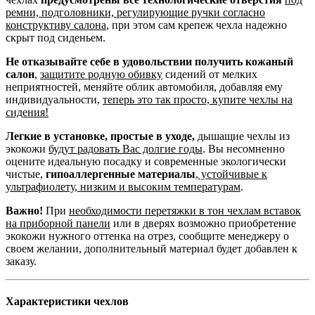
ремни, подголовники, регулирующие ручки согласно
конструктиву салона
, при этом сам крепеж чехла надежно
скрыт под сиденьем.
Не отказывайте себе в удовольствии получить кожаный
салон
,
защитите родную обивку
сидений от мелких
неприятностей, меняйте облик автомобиля, добавляя ему
индивидуальности,
теперь это так просто, купите чехлы на
сидения!
Легкие в установке, простые в уходе,
дышащие чехлы из
экокожи
будут радовать Вас долгие годы
. Вы несомненно
оцените идеальную посадку и современные экологически
чистые,
гипоаллергенные материалы
,
устойчивые к
ультрафиолету, низким и высоким температурам
.
Важно!
При
необходимости перетяжки в тон чехлам вставок
на приборной панели
или в дверях возможно приобретение
экокожи нужного оттенка на отрез, сообщите менеджеру о
своем желании, дополнительный материал будет добавлен к
заказу.
Характеристики чехлов