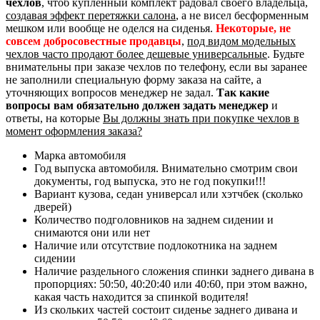
чехлов
, чтоб купленный комплект радовал своего владельца,
создавая эффект перетяжки салона
, а не висел бесформенным
мешком или вообще не оделся на сиденья.
Некоторые, не
совсем добросовестные продавцы
,
под видом модельных
чехлов часто продают более дешевые универсальные
. Будьте
внимательны при заказе чехлов по телефону, если вы заранее
не заполнили специальную форму заказа на сайте, а
уточняющих вопросов менеджер не задал.
Так какие
вопросы вам обязательно должен задать менеджер
и
ответы, на которые
Вы должны знать при покупке чехлов в
момент оформления заказа?
Марка автомобиля
Год выпуска автомобиля. Внимательно смотрим свои
документы, год выпуска, это не год покупки!!!
Вариант кузова, седан универсал или хэтчбек (сколько
дверей)
Количество подголовников на заднем сидении и
снимаются они или нет
Наличие или отсутствие подлокотника на заднем
сидении
Наличие раздельного сложения спинки заднего дивана в
пропорциях: 50:50, 40:20:40 или 40:60, при этом важно,
какая часть находится за спинкой водителя!
Из скольких частей состоит сиденье заднего дивана и