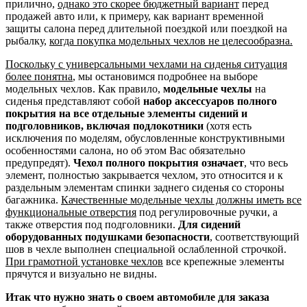
прилично,
однако это скорее бюджетный вариант
перед
продажей авто или, к примеру, как вариант временной
защиты салона перед длительной поездкой или поездкой на
рыбалку,
когда покупка модельных чехлов не целесообразна.
Поскольку с универсальными чехлами на сиденья ситуация
более понятна
, мы остановимся подробнее на выборе
модельных чехлов. Как правило,
модельные чехлы
на
сиденья представляют собой
набор аксессуаров полного
покрытия на все отдельные элементы сидений и
подголовников, включая подлокотники
(хотя есть
исключения по моделям, обусловленные конструктивными
особенностями салона, но об этом Вас обязательно
предупредят).
Чехол полного покрытия означает
, что весь
элемент, полностью закрывается чехлом, это относится и к
раздельным элементам спинки заднего сиденья со стороны
багажника.
Качественные модельные чехлы должны иметь все
функциональные отверстия
под регулировочные ручки, а
также отверстия под подголовники.
Для сидений
оборудованных подушками безопасности
, соответствующий
шов в чехле выполнен специальной ослабленной строчкой.
При грамотной установке чехлов
все крепежные элементы
прячутся и визуально не видны.
Итак что нужно знать о своем автомобиле для заказа