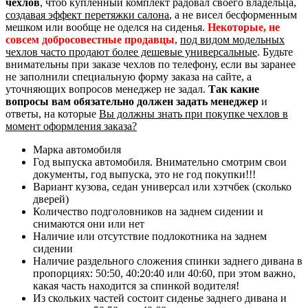
чехлов
, чтоб купленный комплект радовал своего владельца,
создавая эффект перетяжки салона
, а не висел бесформенным
мешком или вообще не оделся на сиденья.
Некоторые, не
совсем добросовестные продавцы
,
под видом модельных
чехлов часто продают более дешевые универсальные
. Будьте
внимательны при заказе чехлов по телефону, если вы заранее
не заполнили специальную форму заказа на сайте, а
уточняющих вопросов менеджер не задал.
Так какие
вопросы вам обязательно должен задать менеджер
и
ответы, на которые
Вы должны знать при покупке чехлов в
момент оформления заказа?
Марка автомобиля
Год выпуска автомобиля. Внимательно смотрим свои
документы, год выпуска, это не год покупки!!!
Вариант кузова, седан универсал или хэтчбек (сколько
дверей)
Количество подголовников на заднем сидении и
снимаются они или нет
Наличие или отсутствие подлокотника на заднем
сидении
Наличие раздельного сложения спинки заднего дивана в
пропорциях: 50:50, 40:20:40 или 40:60, при этом важно,
какая часть находится за спинкой водителя!
Из скольких частей состоит сиденье заднего дивана и