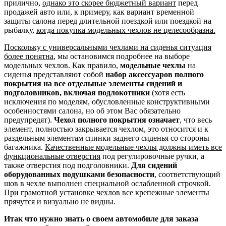
прилично,
однако это скорее бюджетный вариант
перед
продажей авто или, к примеру, как вариант временной
защиты салона перед длительной поездкой или поездкой на
рыбалку,
когда покупка модельных чехлов не целесообразна.
Поскольку с универсальными чехлами на сиденья ситуация
более понятна
, мы остановимся подробнее на выборе
модельных чехлов. Как правило,
модельные чехлы
на
сиденья представляют собой
набор аксессуаров полного
покрытия на все отдельные элементы сидений и
подголовников, включая подлокотники
(хотя есть
исключения по моделям, обусловленные конструктивными
особенностями салона, но об этом Вас обязательно
предупредят).
Чехол полного покрытия означает
, что весь
элемент, полностью закрывается чехлом, это относится и к
раздельным элементам спинки заднего сиденья со стороны
багажника.
Качественные модельные чехлы должны иметь все
функциональные отверстия
под регулировочные ручки, а
также отверстия под подголовники.
Для сидений
оборудованных подушками безопасности
, соответствующий
шов в чехле выполнен специальной ослабленной строчкой.
При грамотной установке чехлов
все крепежные элементы
прячутся и визуально не видны.
Итак что нужно знать о своем автомобиле для заказа