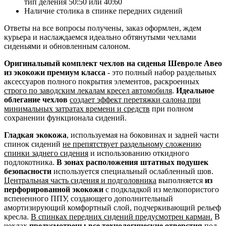
тип деления 50:50 или 40:60
Наличие столика в спинке передних сидений
Ответы на все вопросы получены, заказ оформлен, ждем
курьера и наслаждаемся идеально обтянутыми чехлами
сиденьями и обновленным салоном.
Оригинальный комплект чехлов на сиденья Шевроле Авео
из экокожи премиум класса
- это полный набор раздельных
аксессуаров полного покрытия элементов, раскроенных
строго по заводским лекалам кресел автомобиля
.
Идеальное
облегание чехлов
создает эффект перетяжки салона при
минимальных затратах времени и средств
при полном
сохранении функционала сидений.
Гладкая экокожа
, используемая на боковинах и задней части
спинок сидений
не препятствует раздельному сложению
спинки заднего сидения
и использованию откидного
подлокотника.
В зонах расположения штатных подушек
безопасности
используется специальный ослабленный шов.
Центральная часть сидения и подголовника
выполняется
из
перфорированной экокожи
с подкладкой из мелкопористого
вспененного ППУ, создающего дополнительный
амортизирующий комфортный слой, подчеркивающий рельеф
кресла.
В спинках передних сидений предусмотрен карман.
В
чехлах
предусмотрены все технологические отверстия
под