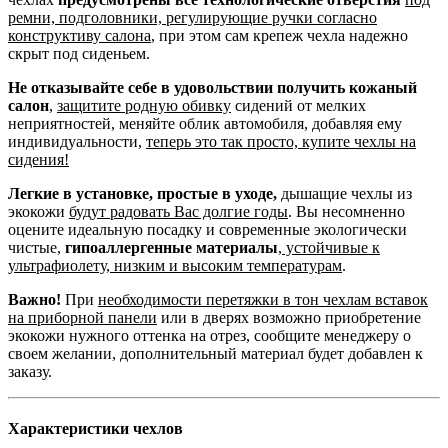
ремни, подголовники, регулирующие ручки согласно
конструктиву салона
, при этом сам крепеж чехла надежно
скрыт под сиденьем.
Не отказывайте себе в удовольствии получить кожаный
салон
,
защитите родную обивку
сидений от мелких
неприятностей, меняйте облик автомобиля, добавляя ему
индивидуальности,
теперь это так просто, купите чехлы на
сидения!
Легкие в установке, простые в уходе,
дышащие чехлы из
экокожи
будут радовать Вас долгие годы
. Вы несомненно
оцените идеальную посадку и современные экологически
чистые,
гипоаллергенные материалы
,
устойчивые к
ультрафиолету, низким и высоким температурам
.
Важно!
При
необходимости перетяжки в тон чехлам вставок
на приборной панели
или в дверях возможно приобретение
экокожи нужного оттенка на отрез, сообщите менеджеру о
своем желании, дополнительный материал будет добавлен к
заказу.
Характеристики чехлов