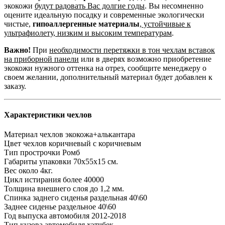
экокожи
будут радовать Вас долгие годы
. Вы несомненно
оцените идеальную посадку и современные экологически
чистые,
гипоаллергенные материалы
,
устойчивые к
ультрафиолету, низким и высоким температурам
.
Важно!
При
необходимости перетяжки в тон чехлам вставок
на приборной панели
или в дверях возможно приобретение
экокожи нужного оттенка на отрез, сообщите менеджеру о
своем желании, дополнительный материал будет добавлен к
заказу.
Характеристики чехлов
Материал чехлов
экокожа+алькантара
Цвет чехлов
коричневый с коричневым
Тип прострочки
Ромб
Габариты упаковки
70х55х15 см.
Вес
около 4кг.
Цикл истирания
более 40000
Толщина внешнего слоя
до 1,2 мм.
Спинка заднего сиденья
раздельная 40\60
Заднее сиденье
раздельное 40\60
Год выпуска автомобиля
2012-2018
Тип кузова автомобиля
хэтчбек