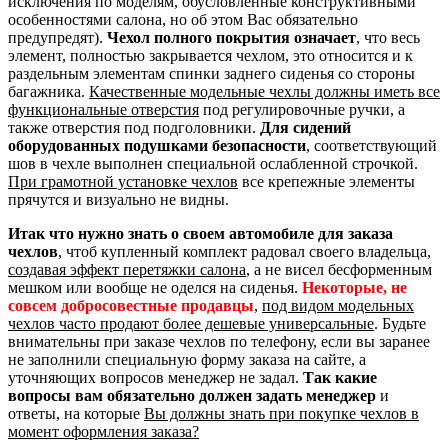
исключения по моделям, обусловленные конструктивными
особенностями салона, но об этом Вас обязательно
предупредят).
Чехол полного покрытия означает
, что весь
элемент, полностью закрывается чехлом, это относится и к
раздельным элементам спинки заднего сиденья со стороны
багажника.
Качественные модельные чехлы должны иметь все
функциональные отверстия
под регулировочные ручки, а
также отверстия под подголовники.
Для сидений
оборудованных подушками безопасности
, соответствующий
шов в чехле выполнен специальной ослабленной строчкой.
При грамотной установке чехлов
все крепежные элементы
прячутся и визуально не видны.
Итак что нужно знать о своем автомобиле для заказа
чехлов
, чтоб купленный комплект радовал своего владельца,
создавая эффект перетяжки салона
, а не висел бесформенным
мешком или вообще не оделся на сиденья.
Некоторые, не
совсем добросовестные продавцы
,
под видом модельных
чехлов часто продают более дешевые универсальные
. Будьте
внимательны при заказе чехлов по телефону, если вы заранее
не заполнили специальную форму заказа на сайте, а
уточняющих вопросов менеджер не задал.
Так какие
вопросы вам обязательно должен задать менеджер
и
ответы, на которые
Вы должны знать при покупке чехлов в
момент оформления заказа?