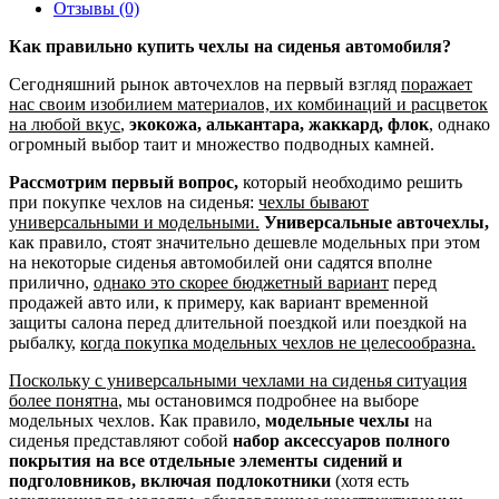
Отзывы (0)
Как правильно купить чехлы на сиденья автомобиля?
Сегодняшний рынок авточехлов на первый взгляд
поражает
нас своим изобилием материалов, их комбинаций и расцветок
на любой вкус
,
экокожа, алькантара, жаккард, флок
, однако
огромный выбор таит и множество подводных камней.
Рассмотрим первый вопрос,
который необходимо решить
при покупке чехлов на сиденья:
чехлы бывают
универсальными и модельными.
Универсальные авточехлы,
как правило, стоят значительно дешевле модельных при этом
на некоторые сиденья автомобилей они садятся вполне
прилично,
однако это скорее бюджетный вариант
перед
продажей авто или, к примеру, как вариант временной
защиты салона перед длительной поездкой или поездкой на
рыбалку,
когда покупка модельных чехлов не целесообразна.
Поскольку с универсальными чехлами на сиденья ситуация
более понятна
, мы остановимся подробнее на выборе
модельных чехлов. Как правило,
модельные чехлы
на
сиденья представляют собой
набор аксессуаров полного
покрытия на все отдельные элементы сидений и
подголовников, включая подлокотники
(хотя есть