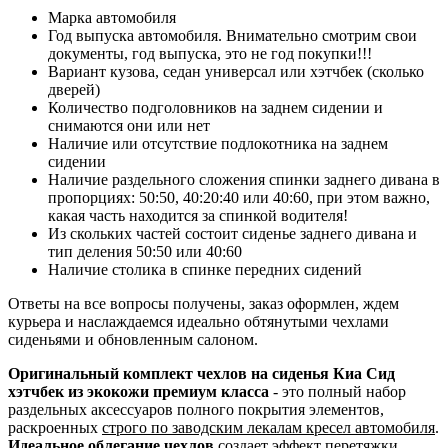
Марка автомобиля
Год выпуска автомобиля. Внимательно смотрим свои
документы, год выпуска, это не год покупки!!!
Вариант кузова, седан универсал или хэтчбек (сколько
дверей)
Количество подголовников на заднем сидении и
снимаются они или нет
Наличие или отсутствие подлокотника на заднем
сидении
Наличие раздельного сложения спинки заднего дивана в
пропорциях: 50:50, 40:20:40 или 40:60, при этом важно,
какая часть находится за спинкой водителя!
Из скольких частей состоит сиденье заднего дивана и
тип деления 50:50 или 40:60
Наличие столика в спинке передних сидений
Ответы на все вопросы получены, заказ оформлен, ждем
курьера и наслаждаемся идеально обтянутыми чехлами
сиденьями и обновленным салоном.
Оригинальный комплект чехлов на сиденья Киа Сид
хэтчбек из экокожи премиум класса
- это полный набор
раздельных аксессуаров полного покрытия элементов,
раскроенных
строго по заводским лекалам кресел автомобиля
.
Идеальное облегание чехлов
создает эффект перетяжки