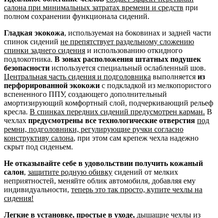
салона при минимальных затратах времени и средств
при
полном сохранении функционала сидений.
Гладкая экокожа
, используемая на боковинах и задней части
спинок сидений
не препятствует раздельному сложению
спинки заднего сидения
и использованию откидного
подлокотника.
В зонах расположения штатных подушек
безопасности
используется специальный ослабленный шов.
Центральная часть сидения и подголовника
выполняется
из
перфорированной экокожи
с подкладкой из мелкопористого
вспененного ППУ, создающего дополнительный
амортизирующий комфортный слой, подчеркивающий рельеф
кресла.
В спинках передних сидений предусмотрен карман.
В
чехлах
предусмотрены все технологические отверстия
под
ремни, подголовники, регулирующие ручки согласно
конструктиву салона
, при этом сам крепеж чехла надежно
скрыт под сиденьем.
Не отказывайте себе в удовольствии получить кожаный
салон
,
защитите родную обивку
сидений от мелких
неприятностей, меняйте облик автомобиля, добавляя ему
индивидуальности,
теперь это так просто, купите чехлы на
сидения!
Легкие в установке, простые в уходе,
дышащие чехлы из