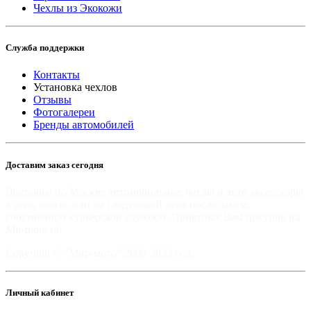
Чехлы из Экокожи
Служба поддержки
Контакты
Установка чехлов
Отзывы
Фотогалереи
Бренды автомобилей
Доставим заказ сегодня
Доставим по Москве автомобильные чехлы и авто аксессуары
в день заказа, или на следующий день после заказа,
собственной курьерской службой. Приятных Вам покупок на
Mir-moto.ru!
Copyright © "Мир-мото" 2008-2022 год.
Личный кабинет