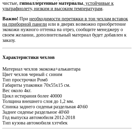
чистые,
гипоаллергенные материалы
,
устойчивые к
ультрафиолету, низким и высоким температурам
.
Важно!
При
необходимости перетяжки в тон чехлам вставок
на приборной панели
или в дверях возможно приобретение
экокожи нужного оттенка на отрез, сообщите менеджеру о
своем желании, дополнительный материал будет добавлен к
заказу.
Характеристики чехлов
Материал чехлов
экокожа+алькантара
Цвет чехлов
черный с синим
Тип прострочки
Ромб
Габариты упаковки
70х55х15 см.
Вес
около 4кг.
Цикл истирания
более 40000
Толщина внешнего слоя
до 1,2 мм.
Спинка заднего сиденья
раздельная 40\60
Заднее сиденье
раздельное 40\60
Год выпуска автомобиля
2012-2018
Тип кузова автомобиля
хэтчбек