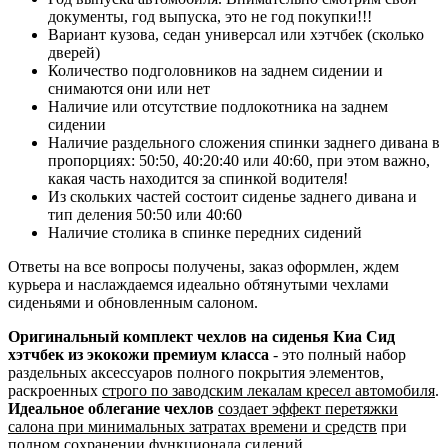
документы, год выпуска, это не год покупки!!!
Вариант кузова, седан универсал или хэтчбек (сколько
дверей)
Количество подголовников на заднем сидении и
снимаются они или нет
Наличие или отсутствие подлокотника на заднем
сидении
Наличие раздельного сложения спинки заднего дивана в
пропорциях: 50:50, 40:20:40 или 40:60, при этом важно,
какая часть находится за спинкой водителя!
Из скольких частей состоит сиденье заднего дивана и
тип деления 50:50 или 40:60
Наличие столика в спинке передних сидений
Ответы на все вопросы получены, заказ оформлен, ждем
курьера и наслаждаемся идеально обтянутыми чехлами
сиденьями и обновленным салоном.
Оригинальный комплект чехлов на сиденья Киа Сид
хэтчбек из экокожи премиум класса
- это полный набор
раздельных аксессуаров полного покрытия элементов,
раскроенных
строго по заводским лекалам кресел автомобиля
.
Идеальное облегание чехлов
создает эффект перетяжки
салона при минимальных затратах времени и средств
при
полном сохранении функционала сидений.