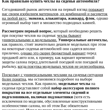
Как правильно купить чехлы на сиденья автомобиля?
Сегодняшний рынок авточехлов на первый взгляд
поражает
нас своим изобилием материалов, их комбинаций и расцветок
на любой вкус
,
экокожа, алькантара, жаккард, флок
, однако
огромный выбор таит и множество подводных камней.
Рассмотрим первый вопрос,
который необходимо решить
при покупке чехлов на сиденья:
чехлы бывают
универсальными и модельными.
Универсальные авточехлы,
как правило, стоят значительно дешевле модельных при этом
на некоторые сиденья автомобилей они садятся вполне
прилично,
однако это скорее бюджетный вариант
перед
продажей авто или, к примеру, как вариант временной
защиты салона перед длительной поездкой или поездкой на
рыбалку,
когда покупка модельных чехлов не целесообразна.
Поскольку с универсальными чехлами на сиденья ситуация
более понятна
, мы остановимся подробнее на выборе
модельных чехлов. Как правило,
модельные чехлы
на
сиденья представляют собой
набор аксессуаров полного
покрытия на все отдельные элементы сидений и
подголовников, включая подлокотники
(хотя есть
исключения по моделям, обусловленные конструктивными
особенностями салона, но об этом Вас обязательно