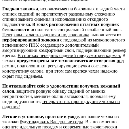
Гладкая экокожа
, используемая на боковинах и задней части
спинок сидений
не препятствует раздельному сложению
спинки заднего сидения
и использованию откидного
подлокотника.
В зонах расположения штатных подушек
безопасности
используется специальный ослабленный шов.
Центральная часть сидения и подголовника
выполняется
из
перфорированной экокожи
с подкладкой из мелкопористого
вспененного ППУ, создающего дополнительный
амортизирующий комфортный слой, подчеркивающий рельеф
кресла.
В спинках передних сидений предусмотрен карман.
В
чехлах
предусмотрены все технологические отверстия
под
ремни, подголовники, регулирующие ручки согласно
конструктиву салона
, при этом сам крепеж чехла надежно
скрыт под сиденьем.
Не отказывайте себе в удовольствии получить кожаный
салон
,
защитите родную обивку
сидений от мелких
неприятностей, меняйте облик автомобиля, добавляя ему
индивидуальности,
теперь это так просто, купите чехлы на
сидения!
Легкие в установке, простые в уходе,
дышащие чехлы из
экокожи
будут радовать Вас долгие годы
. Вы несомненно
оцените идеальную посадку и современные экологически