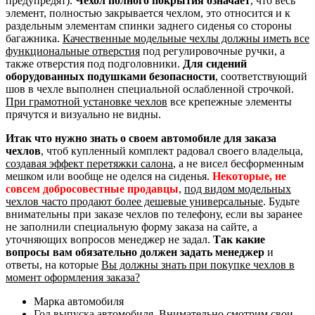
предупредят).
Чехол полного покрытия означает
, что весь
элемент, полностью закрывается чехлом, это относится и к
раздельным элементам спинки заднего сиденья со стороны
багажника.
Качественные модельные чехлы должны иметь все
функциональные отверстия
под регулировочные ручки, а
также отверстия под подголовники.
Для сидений
оборудованных подушками безопасности
, соответствующий
шов в чехле выполнен специальной ослабленной строчкой.
При грамотной установке чехлов
все крепежные элементы
прячутся и визуально не видны.
Итак что нужно знать о своем автомобиле для заказа
чехлов
, чтоб купленный комплект радовал своего владельца,
создавая эффект перетяжки салона
, а не висел бесформенным
мешком или вообще не оделся на сиденья.
Некоторые, не
совсем добросовестные продавцы
,
под видом модельных
чехлов часто продают более дешевые универсальные
. Будьте
внимательны при заказе чехлов по телефону, если вы заранее
не заполнили специальную форму заказа на сайте, а
уточняющих вопросов менеджер не задал.
Так какие
вопросы вам обязательно должен задать менеджер
и
ответы, на которые
Вы должны знать при покупке чехлов в
момент оформления заказа?
Марка автомобиля
Год выпуска автомобиля. Внимательно смотрим свои