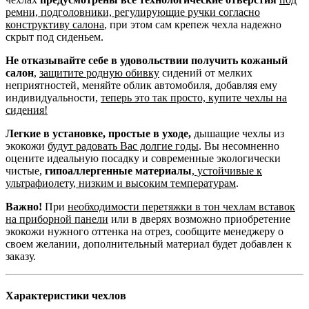
ремни, подголовники, регулирующие ручки согласно
конструктиву салона
, при этом сам крепеж чехла надежно
скрыт под сиденьем.
Не отказывайте себе в удовольствии получить кожаный
салон
,
защитите родную обивку
сидений от мелких
неприятностей, меняйте облик автомобиля, добавляя ему
индивидуальности,
теперь это так просто, купите чехлы на
сидения!
Легкие в установке, простые в уходе,
дышащие чехлы из
экокожи
будут радовать Вас долгие годы
. Вы несомненно
оцените идеальную посадку и современные экологически
чистые,
гипоаллергенные материалы
,
устойчивые к
ультрафиолету, низким и высоким температурам
.
Важно!
При
необходимости перетяжки в тон чехлам вставок
на приборной панели
или в дверях возможно приобретение
экокожи нужного оттенка на отрез, сообщите менеджеру о
своем желании, дополнительный материал будет добавлен к
заказу.
Характеристики чехлов