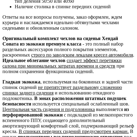
тип деления 50:50 или 40:60
Наличие столика в спинке передних сидений
Ответы на все вопросы получены, заказ оформлен, ждем
курьера и наслаждаемся идеально обтянутыми чехлами
сиденьями и обновленным салоном.
Оригинальный комплект чехлов на сиденья Хендай
Соната из экокожи премиум класса
- это полный набор
раздельных аксессуаров полного покрытия элементов,
раскроенных
строго по заводским лекалам кресел автомобиля
.
Идеальное облегание чехлов
создает эффект перетяжки
салона при минимальных затратах времени и средств
при
полном сохранении функционала сидений.
Гладкая экокожа
, используемая на боковинах и задней части
спинок сидений
не препятствует раздельному сложению
спинки заднего сидения
и использованию откидного
подлокотника.
В зонах расположения штатных подушек
безопасности
используется специальный ослабленный шов.
Центральная часть сидения и подголовника
выполняется
из
перфорированной экокожи
с подкладкой из мелкопористого
вспененного ППУ, создающего дополнительный
амортизирующий комфортный слой, подчеркивающий рельеф
кресла.
В спинках передних сидений предусмотрен карман.
В
чехлах
предусмотрены все технологические отверстия
под