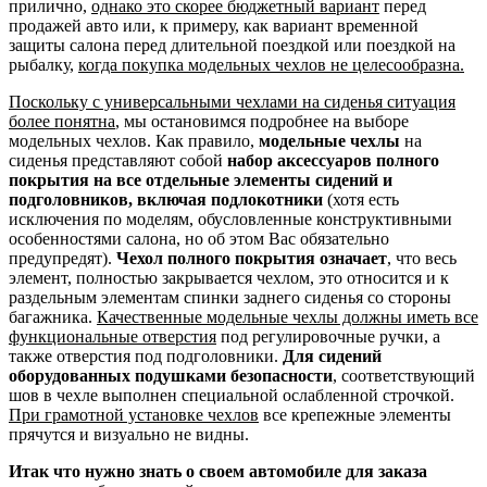
прилично,
однако это скорее бюджетный вариант
перед
продажей авто или, к примеру, как вариант временной
защиты салона перед длительной поездкой или поездкой на
рыбалку,
когда покупка модельных чехлов не целесообразна.
Поскольку с универсальными чехлами на сиденья ситуация
более понятна
, мы остановимся подробнее на выборе
модельных чехлов. Как правило,
модельные чехлы
на
сиденья представляют собой
набор аксессуаров полного
покрытия на все отдельные элементы сидений и
подголовников, включая подлокотники
(хотя есть
исключения по моделям, обусловленные конструктивными
особенностями салона, но об этом Вас обязательно
предупредят).
Чехол полного покрытия означает
, что весь
элемент, полностью закрывается чехлом, это относится и к
раздельным элементам спинки заднего сиденья со стороны
багажника.
Качественные модельные чехлы должны иметь все
функциональные отверстия
под регулировочные ручки, а
также отверстия под подголовники.
Для сидений
оборудованных подушками безопасности
, соответствующий
шов в чехле выполнен специальной ослабленной строчкой.
При грамотной установке чехлов
все крепежные элементы
прячутся и визуально не видны.
Итак что нужно знать о своем автомобиле для заказа