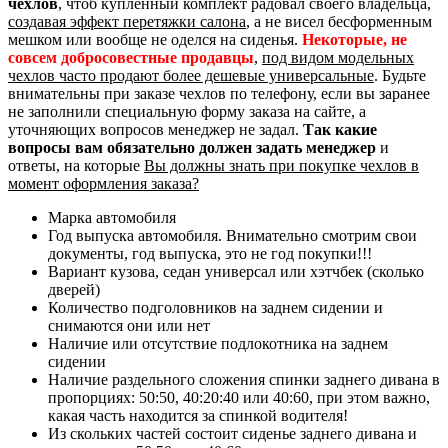
чехлов
, чтоб купленный комплект радовал своего владельца,
создавая эффект перетяжки салона
, а не висел бесформенным
мешком или вообще не оделся на сиденья.
Некоторые, не
совсем добросовестные продавцы
,
под видом модельных
чехлов часто продают более дешевые универсальные
. Будьте
внимательны при заказе чехлов по телефону, если вы заранее
не заполнили специальную форму заказа на сайте, а
уточняющих вопросов менеджер не задал.
Так какие
вопросы вам обязательно должен задать менеджер
и
ответы, на которые
Вы должны знать при покупке чехлов в
момент оформления заказа?
Марка автомобиля
Год выпуска автомобиля. Внимательно смотрим свои
документы, год выпуска, это не год покупки!!!
Вариант кузова, седан универсал или хэтчбек (сколько
дверей)
Количество подголовников на заднем сидении и
снимаются они или нет
Наличие или отсутствие подлокотника на заднем
сидении
Наличие раздельного сложения спинки заднего дивана в
пропорциях: 50:50, 40:20:40 или 40:60, при этом важно,
какая часть находится за спинкой водителя!
Из скольких частей состоит сиденье заднего дивана и