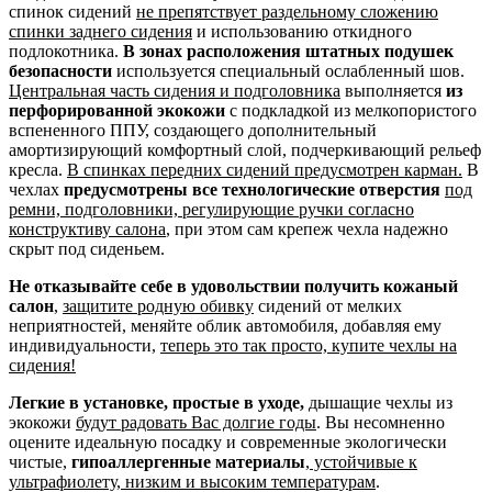
спинок сидений
не препятствует раздельному сложению
спинки заднего сидения
и использованию откидного
подлокотника.
В зонах расположения штатных подушек
безопасности
используется специальный ослабленный шов.
Центральная часть сидения и подголовника
выполняется
из
перфорированной экокожи
с подкладкой из мелкопористого
вспененного ППУ, создающего дополнительный
амортизирующий комфортный слой, подчеркивающий рельеф
кресла.
В спинках передних сидений предусмотрен карман.
В
чехлах
предусмотрены все технологические отверстия
под
ремни, подголовники, регулирующие ручки согласно
конструктиву салона
, при этом сам крепеж чехла надежно
скрыт под сиденьем.
Не отказывайте себе в удовольствии получить кожаный
салон
,
защитите родную обивку
сидений от мелких
неприятностей, меняйте облик автомобиля, добавляя ему
индивидуальности,
теперь это так просто, купите чехлы на
сидения!
Легкие в установке, простые в уходе,
дышащие чехлы из
экокожи
будут радовать Вас долгие годы
. Вы несомненно
оцените идеальную посадку и современные экологически
чистые,
гипоаллергенные материалы
,
устойчивые к
ультрафиолету, низким и высоким температурам
.