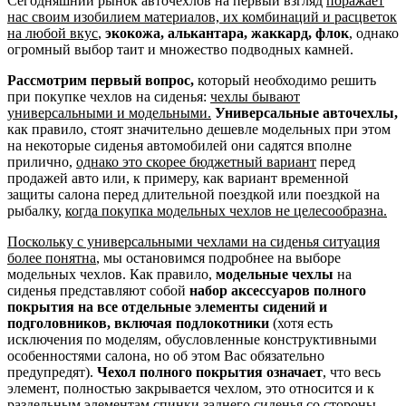
Сегодняшний рынок авточехлов на первый взгляд
поражает
нас своим изобилием материалов, их комбинаций и расцветок
на любой вкус
,
экокожа, алькантара, жаккард, флок
, однако
огромный выбор таит и множество подводных камней.
Рассмотрим первый вопрос,
который необходимо решить
при покупке чехлов на сиденья:
чехлы бывают
универсальными и модельными.
Универсальные авточехлы,
как правило, стоят значительно дешевле модельных при этом
на некоторые сиденья автомобилей они садятся вполне
прилично,
однако это скорее бюджетный вариант
перед
продажей авто или, к примеру, как вариант временной
защиты салона перед длительной поездкой или поездкой на
рыбалку,
когда покупка модельных чехлов не целесообразна.
Поскольку с универсальными чехлами на сиденья ситуация
более понятна
, мы остановимся подробнее на выборе
модельных чехлов. Как правило,
модельные чехлы
на
сиденья представляют собой
набор аксессуаров полного
покрытия на все отдельные элементы сидений и
подголовников, включая подлокотники
(хотя есть
исключения по моделям, обусловленные конструктивными
особенностями салона, но об этом Вас обязательно
предупредят).
Чехол полного покрытия означает
, что весь
элемент, полностью закрывается чехлом, это относится и к
раздельным элементам спинки заднего сиденья со стороны