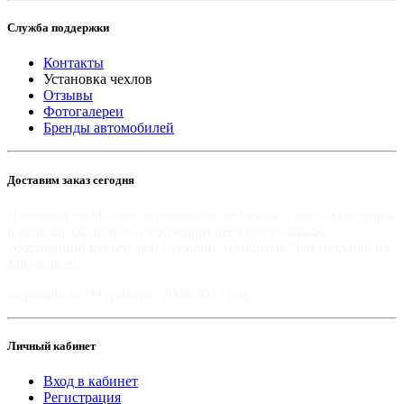
Служба поддержки
Контакты
Установка чехлов
Отзывы
Фотогалереи
Бренды автомобилей
Доставим заказ сегодня
Доставим по Москве автомобильные чехлы и авто аксессуары
в день заказа, или на следующий день после заказа,
собственной курьерской службой. Приятных Вам покупок на
Mir-moto.ru!
Copyright © "Мир-мото" 2008-2022 год.
Личный кабинет
Вход в кабинет
Регистрация