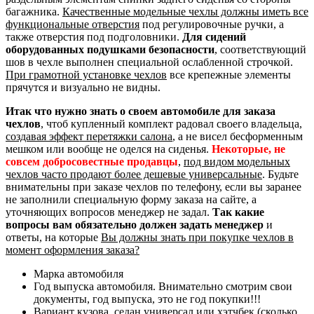
багажника.
Качественные модельные чехлы должны иметь все
функциональные отверстия
под регулировочные ручки, а
также отверстия под подголовники.
Для сидений
оборудованных подушками безопасности
, соответствующий
шов в чехле выполнен специальной ослабленной строчкой.
При грамотной установке чехлов
все крепежные элементы
прячутся и визуально не видны.
Итак что нужно знать о своем автомобиле для заказа
чехлов
, чтоб купленный комплект радовал своего владельца,
создавая эффект перетяжки салона
, а не висел бесформенным
мешком или вообще не оделся на сиденья.
Некоторые, не
совсем добросовестные продавцы
,
под видом модельных
чехлов часто продают более дешевые универсальные
. Будьте
внимательны при заказе чехлов по телефону, если вы заранее
не заполнили специальную форму заказа на сайте, а
уточняющих вопросов менеджер не задал.
Так какие
вопросы вам обязательно должен задать менеджер
и
ответы, на которые
Вы должны знать при покупке чехлов в
момент оформления заказа?
Марка автомобиля
Год выпуска автомобиля. Внимательно смотрим свои
документы, год выпуска, это не год покупки!!!
Вариант кузова, седан универсал или хэтчбек (сколько