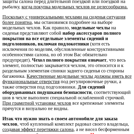
защиты салона перед длительной поездкой или поездкой на
рыбалку,
когда покупка модельных чехлов не целесообразна.
Поскольку с универсальными чехлами на сиденья ситуация
более понятна
, мы остановимся подробнее на выборе
модельных чехлов. Как правило,
модельные чехлы
на
сиденья представляют собой
набор аксессуаров полного
покрытия на все отдельные элементы сидений и
подголовников, включая подлокотники
(хотя есть
исключения по моделям, обусловленные конструктивными
особенностями салона, но об этом Вас обязательно
предупредят).
Чехол полного покрытия означает
, что весь
элемент, полностью закрывается чехлом, это относится и к
раздельным элементам спинки заднего сиденья со стороны
багажника.
Качественные модельные чехлы должны иметь все
функциональные отверстия
под регулировочные ручки, а
также отверстия под подголовники.
Для сидений
оборудованных подушками безопасности
, соответствующий
шов в чехле выполнен специальной ослабленной строчкой.
При грамотной установке чехлов
все крепежные элементы
прячутся и визуально не видны.
Итак что нужно знать о своем автомобиле для заказа
чехлов
, чтоб купленный комплект радовал своего владельца,
создавая эффект перетяжки салона
, а не висел бесформенным