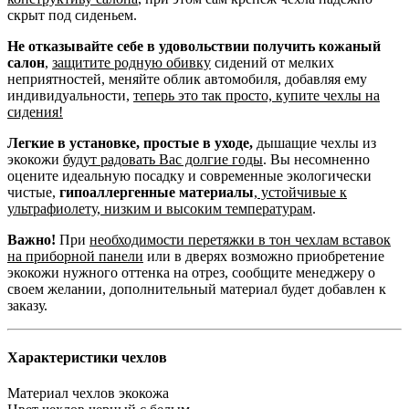
скрыт под сиденьем.
Не отказывайте себе в удовольствии получить кожаный
салон
,
защитите родную обивку
сидений от мелких
неприятностей, меняйте облик автомобиля, добавляя ему
индивидуальности,
теперь это так просто, купите чехлы на
сидения!
Легкие в установке, простые в уходе,
дышащие чехлы из
экокожи
будут радовать Вас долгие годы
. Вы несомненно
оцените идеальную посадку и современные экологически
чистые,
гипоаллергенные материалы
,
устойчивые к
ультрафиолету, низким и высоким температурам
.
Важно!
При
необходимости перетяжки в тон чехлам вставок
на приборной панели
или в дверях возможно приобретение
экокожи нужного оттенка на отрез, сообщите менеджеру о
своем желании, дополнительный материал будет добавлен к
заказу.
Характеристики чехлов
Материал чехлов
экокожа