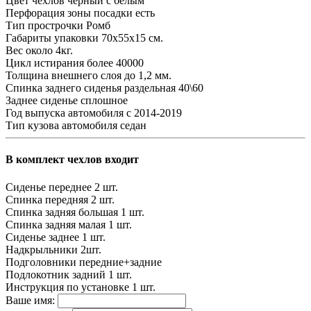
Цвет чехлов
черный с белым
Перфорация зоны посадки
есть
Тип прострочки
Ромб
Габариты упаковки
70х55х15 см.
Вес
около 4кг.
Цикл истирания
более 40000
Толщина внешнего слоя
до 1,2 мм.
Спинка заднего сиденья
раздельная 40\60
Заднее сиденье
сплошное
Год выпуска автомобиля
с 2014-2019
Тип кузова автомобиля
седан
В комплект чехлов входит
Сиденье переднее
2 шт.
Спинка передняя
2 шт.
Спинка задняя большая
1 шт.
Спинка задняя малая
1 шт.
Сиденье заднее
1 шт.
Надкрыльники
2шт.
Подголовники
передние+задние
Подлокотник задний
1 шт.
Инструкция по установке
1 шт.
Ваше имя: