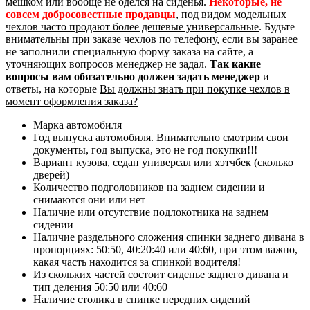
мешком или вообще не оделся на сиденья.
Некоторые, не
совсем добросовестные продавцы
,
под видом модельных
чехлов часто продают более дешевые универсальные
. Будьте
внимательны при заказе чехлов по телефону, если вы заранее
не заполнили специальную форму заказа на сайте, а
уточняющих вопросов менеджер не задал.
Так какие
вопросы вам обязательно должен задать менеджер
и
ответы, на которые
Вы должны знать при покупке чехлов в
момент оформления заказа?
Марка автомобиля
Год выпуска автомобиля. Внимательно смотрим свои
документы, год выпуска, это не год покупки!!!
Вариант кузова, седан универсал или хэтчбек (сколько
дверей)
Количество подголовников на заднем сидении и
снимаются они или нет
Наличие или отсутствие подлокотника на заднем
сидении
Наличие раздельного сложения спинки заднего дивана в
пропорциях: 50:50, 40:20:40 или 40:60, при этом важно,
какая часть находится за спинкой водителя!
Из скольких частей состоит сиденье заднего дивана и
тип деления 50:50 или 40:60
Наличие столика в спинке передних сидений