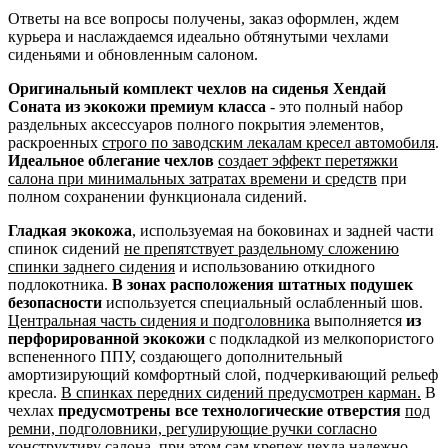
Ответы на все вопросы получены, заказ оформлен, ждем
курьера и наслаждаемся идеально обтянутыми чехлами
сиденьями и обновленным салоном.
Оригинальный комплект чехлов на сиденья Хендай
Соната из экокожи премиум класса
- это полный набор
раздельных аксессуаров полного покрытия элементов,
раскроенных
строго по заводским лекалам кресел автомобиля
.
Идеальное облегание чехлов
создает эффект перетяжки
салона при минимальных затратах времени и средств
при
полном сохранении функционала сидений.
Гладкая экокожа
, используемая на боковинах и задней части
спинок сидений
не препятствует раздельному сложению
спинки заднего сидения
и использованию откидного
подлокотника.
В зонах расположения штатных подушек
безопасности
используется специальный ослабленный шов.
Центральная часть сидения и подголовника
выполняется
из
перфорированной экокожи
с подкладкой из мелкопористого
вспененного ППУ, создающего дополнительный
амортизирующий комфортный слой, подчеркивающий рельеф
кресла.
В спинках передних сидений предусмотрен карман.
В
чехлах
предусмотрены все технологические отверстия
под
ремни, подголовники, регулирующие ручки согласно
конструктиву салона
, при этом сам крепеж чехла надежно