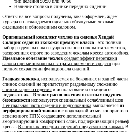
тип деления 50:50 или 40:60
Наличие столика в спинке передних сидений
Ответы на все вопросы получены, заказ оформлен, ждем
курьера и наслаждаемся идеально обтянутыми чехлами
сиденьями и обновленным салоном.
Оригинальный комплект чехлов на сиденья Хендай
Солярис седан из экокожи премиум класса
- это полный
набор раздельных аксессуаров полного покрытия элементов,
раскроенных
строго по заводским лекалам кресел автомобиля
.
Идеальное облегание чехлов
создает эффект перетяжки
салона при минимальных затратах времени и средств
при
полном сохранении функционала сидений.
Гладкая экокожа
, используемая на боковинах и задней части
спинок сидений
не препятствует раздельному сложению
спинки заднего сидения
и использованию откидного
подлокотника.
В зонах расположения штатных подушек
безопасности
используется специальный ослабленный шов.
Центральная часть сидения и подголовника
выполняется
из
перфорированной экокожи
с подкладкой из мелкопористого
вспененного ППУ, создающего дополнительный
амортизирующий комфортный слой, подчеркивающий рельеф
кресла.
В спинках передних сидений предусмотрен карман.
В
чехлах
предусмотрены все технологические отверстия
под