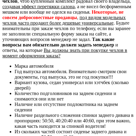
чехлов
, чтоб купленный комплект радовал своего владельца,
создавая эффект перетяжки салона
, а не висел бесформенным
мешком или вообще не оделся на сиденья.
Некоторые, не
совсем добросовестные продавцы
,
под видом модельных
чехлов часто продают более дешевые универсальные
. Будьте
внимательны при заказе чехлов по телефону, если вы заранее
не заполнили специальную форму заказа на сайте, а
уточняющих вопросов менеджер не задал.
Так какие
вопросы вам обязательно должен задать менеджер
и
ответы, на которые
Вы должны знать при покупке чехлов в
момент оформления заказа?
Марка автомобиля
Год выпуска автомобиля. Внимательно смотрим свои
документы, год выпуска, это не год покупки!!!
Вариант кузова, седан универсал или хэтчбек (сколько
дверей)
Количество подголовников на заднем сидении и
снимаются они или нет
Наличие или отсутствие подлокотника на заднем
сидении
Наличие раздельного сложения спинки заднего дивана в
пропорциях: 50:50, 40:20:40 или 40:60, при этом важно,
какая часть находится за спинкой водителя!
Из скольких частей состоит сиденье заднего дивана и