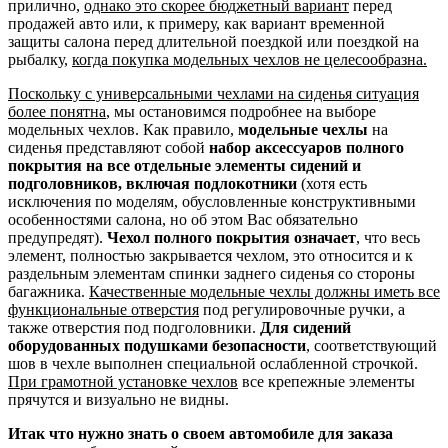
прилично,
однако это скорее бюджетный вариант
перед
продажей авто или, к примеру, как вариант временной
защиты салона перед длительной поездкой или поездкой на
рыбалку,
когда покупка модельных чехлов не целесообразна.
Поскольку с универсальными чехлами на сиденья ситуация
более понятна
, мы остановимся подробнее на выборе
модельных чехлов. Как правило,
модельные чехлы
на
сиденья представляют собой
набор аксессуаров полного
покрытия на все отдельные элементы сидений и
подголовников, включая подлокотники
(хотя есть
исключения по моделям, обусловленные конструктивными
особенностями салона, но об этом Вас обязательно
предупредят).
Чехол полного покрытия означает
, что весь
элемент, полностью закрывается чехлом, это относится и к
раздельным элементам спинки заднего сиденья со стороны
багажника.
Качественные модельные чехлы должны иметь все
функциональные отверстия
под регулировочные ручки, а
также отверстия под подголовники.
Для сидений
оборудованных подушками безопасности
, соответствующий
шов в чехле выполнен специальной ослабленной строчкой.
При грамотной установке чехлов
все крепежные элементы
прячутся и визуально не видны.
Итак что нужно знать о своем автомобиле для заказа