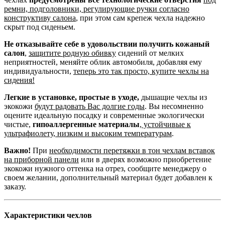
ремни, подголовники, регулирующие ручки согласно
конструктиву салона
, при этом сам крепеж чехла надежно
скрыт под сиденьем.
Не отказывайте себе в удовольствии получить кожаный
салон
,
защитите родную обивку
сидений от мелких
неприятностей, меняйте облик автомобиля, добавляя ему
индивидуальности,
теперь это так просто, купите чехлы на
сидения!
Легкие в установке, простые в уходе,
дышащие чехлы из
экокожи
будут радовать Вас долгие годы
. Вы несомненно
оцените идеальную посадку и современные экологически
чистые,
гипоаллергенные материалы
,
устойчивые к
ультрафиолету, низким и высоким температурам
.
Важно!
При
необходимости перетяжки в тон чехлам вставок
на приборной панели
или в дверях возможно приобретение
экокожи нужного оттенка на отрез, сообщите менеджеру о
своем желании, дополнительный материал будет добавлен к
заказу.
Характеристики чехлов