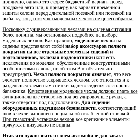
прилично,
однако это скорее бюджетный вариант
перед
продажей авто или, к примеру, как вариант временной
защиты салона перед длительной поездкой или поездкой на
рыбалку,
когда покупка модельных чехлов не целесообразна.
Поскольку с универсальными чехлами на сиденья ситуация
более понятна
, мы остановимся подробнее на выборе
модельных чехлов. Как правило,
модельные чехлы
на
сиденья представляют собой
набор аксессуаров полного
покрытия на все отдельные элементы сидений и
подголовников, включая подлокотники
(хотя есть
исключения по моделям, обусловленные конструктивными
особенностями салона, но об этом Вас обязательно
предупредят).
Чехол полного покрытия означает
, что весь
элемент, полностью закрывается чехлом, это относится и к
раздельным элементам спинки заднего сиденья со стороны
багажника.
Качественные модельные чехлы должны иметь все
функциональные отверстия
под регулировочные ручки, а
также отверстия под подголовники.
Для сидений
оборудованных подушками безопасности
, соответствующий
шов в чехле выполнен специальной ослабленной строчкой.
При грамотной установке чехлов
все крепежные элементы
прячутся и визуально не видны.
Итак что нужно знать о своем автомобиле для заказа