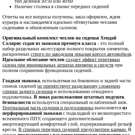
тип деления 50:50 или 40:60
Наличие столика в спинке передних сидений
Ответы на все вопросы получены, заказ оформлен, ждем
курьера и наслаждаемся идеально обтянутыми чехлами
сиденьями и обновленным салоном.
Оригинальный комплект чехлов на сиденья Хендай
Солярис седан из экокожи премиум класса
- это полный
набор раздельных аксессуаров полного покрытия элементов,
раскроенных
строго по заводским лекалам кресел автомобиля
.
Идеальное облегание чехлов
создает эффект перетяжки
салона при минимальных затратах времени и средств
при
полном сохранении функционала сидений.
Гладкая экокожа
, используемая на боковинах и задней части
спинок сидений
не препятствует раздельному сложению
спинки заднего сидения
и использованию откидного
подлокотника.
В зонах расположения штатных подушек
безопасности
используется специальный ослабленный шов.
Центральная часть сидения и подголовника
выполняется
из
перфорированной экокожи
с подкладкой из мелкопористого
вспененного ППУ, создающего дополнительный
амортизирующий комфортный слой, подчеркивающий рельеф
кресла.
В спинках передних сидений предусмотрен карман.
В
чехлах
предусмотрены все технологические отверстия
под