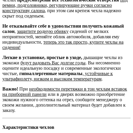
ремни, подголовники, регулирующие ручки согласно
конструктиву салона
, при этом сам крепеж чехла надежно
скрыт под сиденьем.
Не отказывайте себе в удовольствии получить кожаный
салон
,
защитите родную обивку
сидений от мелких
неприятностей, меняйте облик автомобиля, добавляя ему
индивидуальности,
теперь это так просто, купите чехлы на
сидения!
Легкие в установке, простые в уходе,
дышащие чехлы из
экокожи
будут радовать Вас долгие годы
. Вы несомненно
оцените идеальную посадку и современные экологически
чистые,
гипоаллергенные материалы
,
устойчивые к
ультрафиолету, низким и высоким температурам
.
Важно!
При
необходимости перетяжки в тон чехлам вставок
на приборной панели
или в дверях возможно приобретение
экокожи нужного оттенка на отрез, сообщите менеджеру о
своем желании, дополнительный материал будет добавлен к
заказу.
Характеристики чехлов