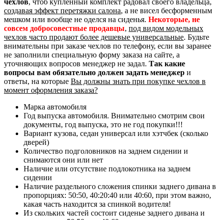
чехлов
, чтоб купленный комплект радовал своего владельца,
создавая эффект перетяжки салона
, а не висел бесформенным
мешком или вообще не оделся на сиденья.
Некоторые, не
совсем добросовестные продавцы
,
под видом модельных
чехлов часто продают более дешевые универсальные
. Будьте
внимательны при заказе чехлов по телефону, если вы заранее
не заполнили специальную форму заказа на сайте, а
уточняющих вопросов менеджер не задал.
Так какие
вопросы вам обязательно должен задать менеджер
и
ответы, на которые
Вы должны знать при покупке чехлов в
момент оформления заказа?
Марка автомобиля
Год выпуска автомобиля. Внимательно смотрим свои
документы, год выпуска, это не год покупки!!!
Вариант кузова, седан универсал или хэтчбек (сколько
дверей)
Количество подголовников на заднем сидении и
снимаются они или нет
Наличие или отсутствие подлокотника на заднем
сидении
Наличие раздельного сложения спинки заднего дивана в
пропорциях: 50:50, 40:20:40 или 40:60, при этом важно,
какая часть находится за спинкой водителя!
Из скольких частей состоит сиденье заднего дивана и