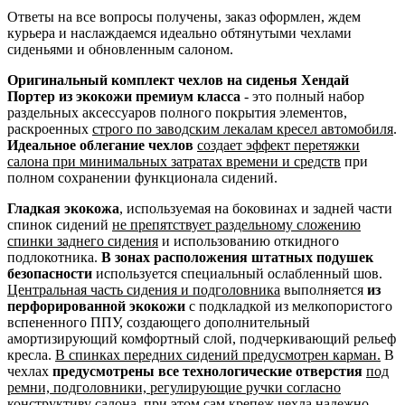
Ответы на все вопросы получены, заказ оформлен, ждем
курьера и наслаждаемся идеально обтянутыми чехлами
сиденьями и обновленным салоном.
Оригинальный комплект чехлов на сиденья Хендай
Портер из экокожи премиум класса
- это полный набор
раздельных аксессуаров полного покрытия элементов,
раскроенных
строго по заводским лекалам кресел автомобиля
.
Идеальное облегание чехлов
создает эффект перетяжки
салона при минимальных затратах времени и средств
при
полном сохранении функционала сидений.
Гладкая экокожа
, используемая на боковинах и задней части
спинок сидений
не препятствует раздельному сложению
спинки заднего сидения
и использованию откидного
подлокотника.
В зонах расположения штатных подушек
безопасности
используется специальный ослабленный шов.
Центральная часть сидения и подголовника
выполняется
из
перфорированной экокожи
с подкладкой из мелкопористого
вспененного ППУ, создающего дополнительный
амортизирующий комфортный слой, подчеркивающий рельеф
кресла.
В спинках передних сидений предусмотрен карман.
В
чехлах
предусмотрены все технологические отверстия
под
ремни, подголовники, регулирующие ручки согласно
конструктиву салона
, при этом сам крепеж чехла надежно