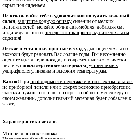
скрыт под сиденьем.
Не отказывайте себе в удовольствии получить кожаный
салон
,
защитите родную обивку
сидений от мелких
неприятностей, меняйте облик автомобиля, добавляя ему
индивидуальности,
теперь это так просто, купите чехлы на
сидения!
Легкие в установке, простые в уходе,
дышащие чехлы из
экокожи
будут радовать Вас долгие годы
. Вы несомненно
оцените идеальную посадку и современные экологически
чистые,
гипоаллергенные материалы
,
устойчивые к
ультрафиолету, низким и высоким температурам
.
Важно!
При
необходимости перетяжки в тон чехлам вставок
на приборной панели
или в дверях возможно приобретение
экокожи нужного оттенка на отрез, сообщите менеджеру о
своем желании, дополнительный материал будет добавлен к
заказу.
Характеристики чехлов
Материал чехлов
экокожа