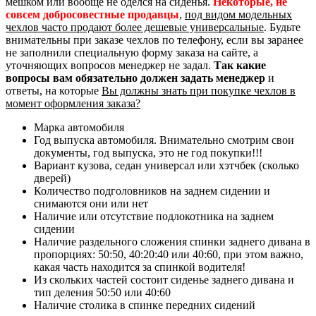
мешком или вообще не оделся на сиденья.
Некоторые, не
совсем добросовестные продавцы
,
под видом модельных
чехлов часто продают более дешевые универсальные
. Будьте
внимательны при заказе чехлов по телефону, если вы заранее
не заполнили специальную форму заказа на сайте, а
уточняющих вопросов менеджер не задал.
Так какие
вопросы вам обязательно должен задать менеджер
и
ответы, на которые
Вы должны знать при покупке чехлов в
момент оформления заказа?
Марка автомобиля
Год выпуска автомобиля. Внимательно смотрим свои
документы, год выпуска, это не год покупки!!!
Вариант кузова, седан универсал или хэтчбек (сколько
дверей)
Количество подголовников на заднем сидении и
снимаются они или нет
Наличие или отсутствие подлокотника на заднем
сидении
Наличие раздельного сложения спинки заднего дивана в
пропорциях: 50:50, 40:20:40 или 40:60, при этом важно,
какая часть находится за спинкой водителя!
Из скольких частей состоит сиденье заднего дивана и
тип деления 50:50 или 40:60
Наличие столика в спинке передних сидений