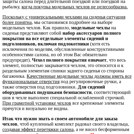
защиты салона перед длительной поездкой или поездкой на
рыбалку,
когда покупка модельных чехлов не целесообразна.
Поскольку с универсальными чехлами на сиденья ситуация
более понятна
, мы остановимся подробнее на выборе
модельных чехлов. Как правило,
модельные чехлы
на
сиденья представляют собой
набор аксессуаров полного
покрытия на все отдельные элементы сидений и
подголовников, включая подлокотники
(хотя есть
исключения по моделям, обусловленные конструктивными
особенностями салона, но об этом Вас обязательно
предупредят).
Чехол полного покрытия означает
, что весь
элемент, полностью закрывается чехлом, это относится и к
раздельным элементам спинки заднего сиденья со стороны
багажника.
Качественные модельные чехлы должны иметь все
функциональные отверстия
под регулировочные ручки, а
также отверстия под подголовники.
Для сидений
оборудованных подушками безопасности
, соответствующий
шов в чехле выполнен специальной ослабленной строчкой.
При грамотной установке чехлов
все крепежные элементы
прячутся и визуально не видны.
Итак что нужно знать о своем автомобиле для заказа
чехлов
, чтоб купленный комплект радовал своего владельца,
создавая эффект перетяжки салона
, а не висел бесформенным