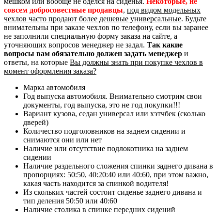
мешком или вообще не оделся на сиденья.
Некоторые, не
совсем добросовестные продавцы
,
под видом модельных
чехлов часто продают более дешевые универсальные
. Будьте
внимательны при заказе чехлов по телефону, если вы заранее
не заполнили специальную форму заказа на сайте, а
уточняющих вопросов менеджер не задал.
Так какие
вопросы вам обязательно должен задать менеджер
и
ответы, на которые
Вы должны знать при покупке чехлов в
момент оформления заказа?
Марка автомобиля
Год выпуска автомобиля. Внимательно смотрим свои
документы, год выпуска, это не год покупки!!!
Вариант кузова, седан универсал или хэтчбек (сколько
дверей)
Количество подголовников на заднем сидении и
снимаются они или нет
Наличие или отсутствие подлокотника на заднем
сидении
Наличие раздельного сложения спинки заднего дивана в
пропорциях: 50:50, 40:20:40 или 40:60, при этом важно,
какая часть находится за спинкой водителя!
Из скольких частей состоит сиденье заднего дивана и
тип деления 50:50 или 40:60
Наличие столика в спинке передних сидений