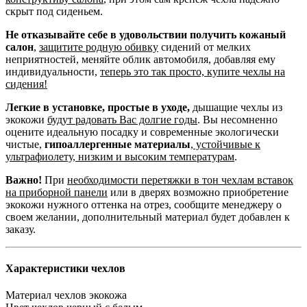
скрыт под сиденьем.
Не отказывайте себе в удовольствии получить кожаный
салон
,
защитите родную обивку
сидений от мелких
неприятностей, меняйте облик автомобиля, добавляя ему
индивидуальности,
теперь это так просто, купите чехлы на
сидения!
Легкие в установке, простые в уходе,
дышащие чехлы из
экокожи
будут радовать Вас долгие годы
. Вы несомненно
оцените идеальную посадку и современные экологически
чистые,
гипоаллергенные материалы
,
устойчивые к
ультрафиолету, низким и высоким температурам
.
Важно!
При
необходимости перетяжки в тон чехлам вставок
на приборной панели
или в дверях возможно приобретение
экокожи нужного оттенка на отрез, сообщите менеджеру о
своем желании, дополнительный материал будет добавлен к
заказу.
Характеристики чехлов
Материал чехлов
экокожа