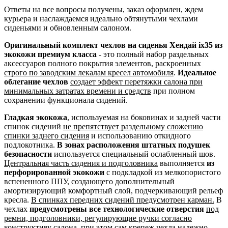
Ответы на все вопросы получены, заказ оформлен, ждем
курьера и наслаждаемся идеально обтянутыми чехлами
сиденьями и обновленным салоном.
Оригинальный комплект чехлов на сиденья Хендай ix35 из
экокожи премиум класса
- это полный набор раздельных
аксессуаров полного покрытия элементов, раскроенных
строго по заводским лекалам кресел автомобиля
.
Идеальное
облегание чехлов
создает эффект перетяжки салона при
минимальных затратах времени и средств
при полном
сохранении функционала сидений.
Гладкая экокожа
, используемая на боковинах и задней части
спинок сидений
не препятствует раздельному сложению
спинки заднего сидения
и использованию откидного
подлокотника.
В зонах расположения штатных подушек
безопасности
используется специальный ослабленный шов.
Центральная часть сидения и подголовника
выполняется
из
перфорированной экокожи
с подкладкой из мелкопористого
вспененного ППУ, создающего дополнительный
амортизирующий комфортный слой, подчеркивающий рельеф
кресла.
В спинках передних сидений предусмотрен карман.
В
чехлах
предусмотрены все технологические отверстия
под
ремни, подголовники, регулирующие ручки согласно
конструктиву салона
, при этом сам крепеж чехла надежно