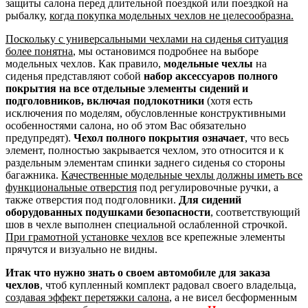
защиты салона перед длительной поездкой или поездкой на
рыбалку,
когда покупка модельных чехлов не целесообразна.
Поскольку с универсальными чехлами на сиденья ситуация
более понятна
, мы остановимся подробнее на выборе
модельных чехлов. Как правило,
модельные чехлы
на
сиденья представляют собой
набор аксессуаров полного
покрытия на все отдельные элементы сидений и
подголовников, включая подлокотники
(хотя есть
исключения по моделям, обусловленные конструктивными
особенностями салона, но об этом Вас обязательно
предупредят).
Чехол полного покрытия означает
, что весь
элемент, полностью закрывается чехлом, это относится и к
раздельным элементам спинки заднего сиденья со стороны
багажника.
Качественные модельные чехлы должны иметь все
функциональные отверстия
под регулировочные ручки, а
также отверстия под подголовники.
Для сидений
оборудованных подушками безопасности
, соответствующий
шов в чехле выполнен специальной ослабленной строчкой.
При грамотной установке чехлов
все крепежные элементы
прячутся и визуально не видны.
Итак что нужно знать о своем автомобиле для заказа
чехлов
, чтоб купленный комплект радовал своего владельца,
создавая эффект перетяжки салона
, а не висел бесформенным