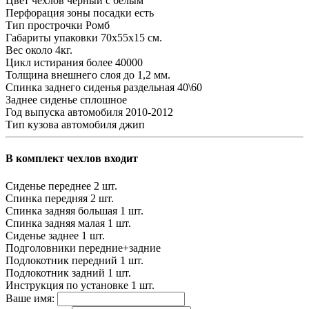
Цвет чехлов
черный с белым
Перфорация зоны посадки
есть
Тип прострочки
Ромб
Габариты упаковки
70х55х15 см.
Вес
около 4кг.
Цикл истирания
более 40000
Толщина внешнего слоя
до 1,2 мм.
Спинка заднего сиденья
раздельная 40\60
Заднее сиденье
сплошное
Год выпуска автомобиля
2010-2012
Тип кузова автомобиля
джип
В комплект чехлов входит
Сиденье переднее
2 шт.
Спинка передняя
2 шт.
Спинка задняя большая
1 шт.
Спинка задняя малая
1 шт.
Сиденье заднее
1 шт.
Подголовники
передние+задние
Подлокотник передний
1 шт.
Подлокотник задний
1 шт.
Инструкция по установке
1 шт.
Ваше имя: