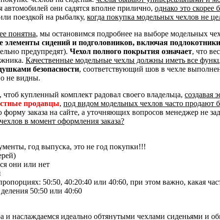
я автомобилей они садятся вполне прилично,
однако это скорее
или поездкой на рыбалку,
когда покупка модельных чехлов не це
ее понятна
, мы остановимся подробнее на выборе модельных че
ые элементы сидений и подголовников, включая подлокотник
тельно предупредят).
Чехол полного покрытия означает
, что ве
ажника.
Качественные модельные чехлы должны иметь все функ
душками безопасности
, соответствующий шов в чехле выполне
о не видны.
, чтоб купленный комплект радовал своего владельца,
создавая 
естные продавцы
,
под видом модельных чехлов часто продают 
ю форму заказа на сайте, а уточняющих вопросов менеджер не за
чехлов в момент оформления заказа?
менты, год выпуска, это не год покупки!!!
ерей)
ся они или нет
и
опорциях: 50:50, 40:20:40 или 40:60, при этом важно, какая час
 деления 50:50 или 40:60
ра и наслаждаемся идеально обтянутыми чехлами сиденьями и о