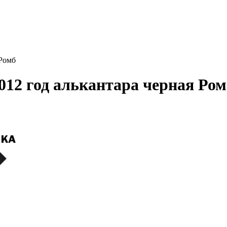
 Ромб
2012 год алькантара черная Ром