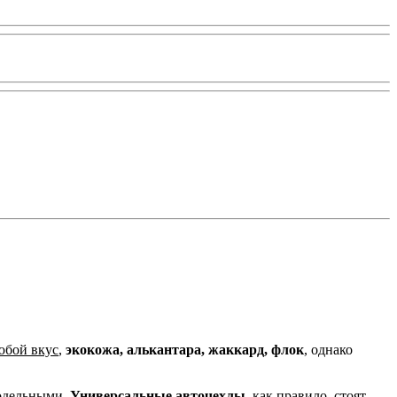
юбой вкус
,
экокожа, алькантара, жаккард, флок
, однако
одельными.
Универсальные авточехлы,
как правило, стоят