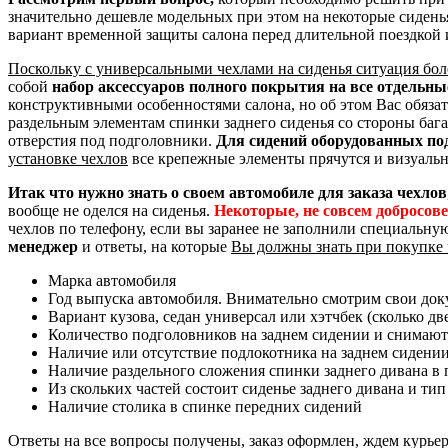
значительно дешевле модельных при этом на некоторые сидень
вариант временной защиты салона перед длительной поездкой 
Поскольку с универсальными чехлами на сиденья ситуация бол
собой
набор аксессуаров полного покрытия на все отдельн
конструктивными особенностями салона, но об этом Вас обяза
раздельным элементам спинки заднего сиденья со стороны баг
отверстия под подголовники.
Для сидений оборудованных по
установке чехлов
все крепежные элементы прячутся и визуальн
Итак что нужно знать о своем автомобиле для заказа чехлов
вообще не оделся на сиденья.
Некоторые, не совсем добросов
чехлов по телефону, если вы заранее не заполнили специальну
менеджер
и ответы, на которые
Вы должны знать при покупке 
Марка автомобиля
Год выпуска автомобиля. Внимательно смотрим свои доку
Вариант кузова, седан универсал или хэтчбек (сколько дв
Количество подголовников на заднем сидении и снимают
Наличие или отсутствие подлокотника на заднем сидени
Наличие раздельного сложения спинки заднего дивана в пр
Из скольких частей состоит сиденье заднего дивана и тип
Наличие столика в спинке передних сидений
Ответы на все вопросы получены, заказ оформлен, ждем курье