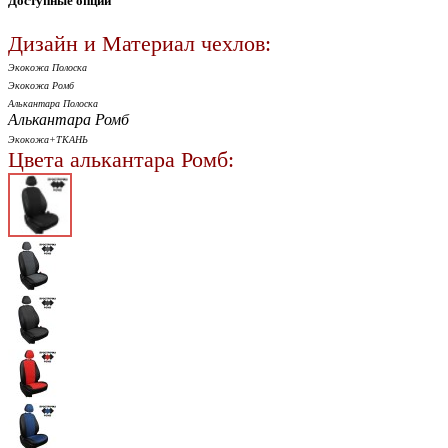
Доступные опции
Дизайн и Материал чехлов:
Экокожа Полоска
Экокожа Ромб
Алькантара Полоска
Алькантара Ромб
Экокожа+ТКАНЬ
Цвета алькантара Ромб: