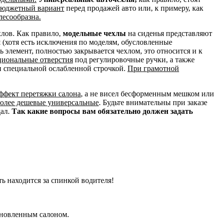
 бюджетный вариант
перед продажей авто или, к примеру, как
лесообразна.
хлов. Как правило,
модельные чехлы
на сиденья представляют
и
(хотя есть исключения по моделям, обусловленные
сь элемент, полностью закрывается чехлом, это относится и к
циональные отверстия
под регулировочные ручки, а также
н специальной ослабленной строчкой.
При грамотной
эффект перетяжки салона
, а не висел бесформенным мешком или
более дешевые универсальные
. Будьте внимательны при заказе
дал.
Так какие вопросы вам обязательно должен задать
ть находится за спинкой водителя!
бновленным салоном.