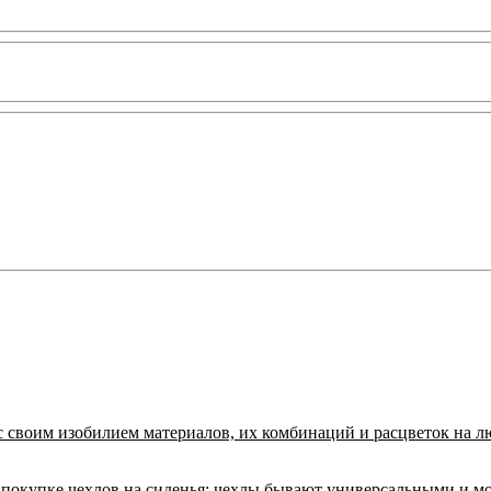
с своим изобилием материалов, их комбинаций и расцветок на л
покупке чехлов на сиденья:
чехлы бывают универсальными и м